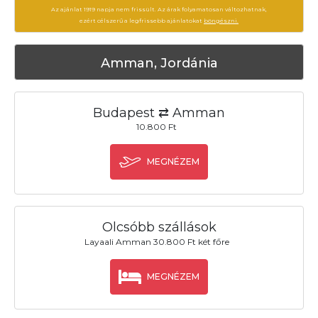
Az ajánlat 1919 napja nem frissült. Az árak folyamatosan változhatnak,
ezért célszerű a legfrissebb ajánlatokat
böngészni.
Amman, Jordánia
Budapest ⇄ Amman
10.800 Ft
MEGNÉZEM
Olcsóbb szállások
Layaali Amman 30.800 Ft két főre
MEGNÉZEM