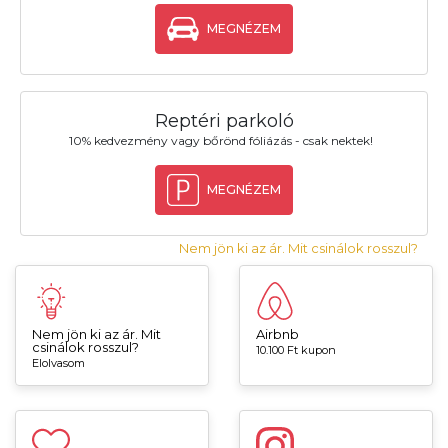
MEGNÉZEM
Reptéri parkoló
10% kedvezmény vagy bőrönd fóliázás - csak nektek!
MEGNÉZEM
Nem jön ki az ár. Mit csinálok rosszul?
Nem jön ki az ár. Mit
Airbnb
csinálok rosszul?
10.100 Ft kupon
Elolvasom