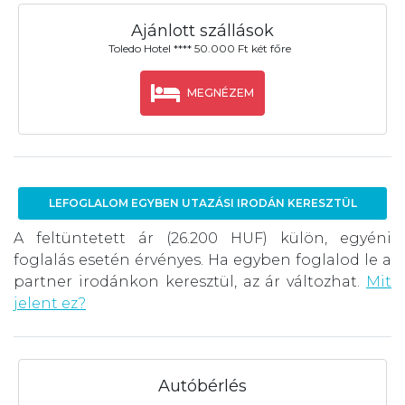
Ajánlott szállások
Toledo Hotel **** 50.000 Ft két főre
MEGNÉZEM
LEFOGLALOM EGYBEN UTAZÁSI IRODÁN KERESZTÜL
A feltüntetett ár (26.200 HUF) külön, egyéni
foglalás esetén érvényes. Ha egyben foglalod le a
partner irodánkon keresztül, az ár változhat.
Mit
jelent ez?
Autóbérlés