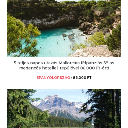
5 teljes napos utazás Mallorcára félpanziós 3*-os
medencés hotellel, repülővel 86.000 Ft-ért!
SPANYOLORSZÁG
/
86.000 FT