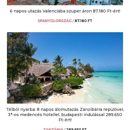
6 napos utazás Valenciába szuper áron 87.180 Ft-ért!
SPANYOLORSZÁG
/
87.180 FT
Télből nyárba: 8 napos álomutazás Zanzibárra repülővel,
3*-os medencés hotellel, budapesti indulással 289.650
Ft-ért!
TANZÁNIA
/
289.650 FT