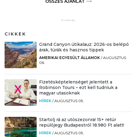
ÖSSZES AJÁNLAT
CIKKEK
Grand Canyon útikalauz: 2026-os belépő
árak, túrák és hasznos tippek
AMERIKAI EGYESÜLT ÁLLAMOK
/
AUGUSZTUS
06.
Fizetésképtelenséget jelentett a
Robinson Tours – ezt kell tudniuk a
magyar utasoknak
HÍREK
/
AUGUSZTUS 05.
Startolj rá az utószezonra! 15+ retúr
repülőjegy Budapestről 18.980 Ft alatt!
HÍREK
/
AUGUSZTUS 05.