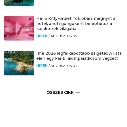
Hello Kitty-őrület Tokióban: megnyílt a
hotel, ahol rajongóként beléphetsz a
karakterek világába
HÍREK
/
AUGUSZTUS 05.
Íme 2026 legfelkapottabb szigetei: A lista
élén egy karibi álomparadicsom végzett
HÍREK
/
AUGUSZTUS 04.
ÖSSZES CIKK