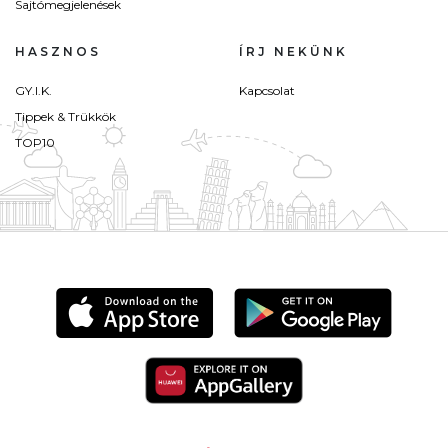
Sajtómegjelenések
HASZNOS
ÍRJ NEKÜNK
GY.I.K.
Kapcsolat
Tippek & Trükkök
TOP10