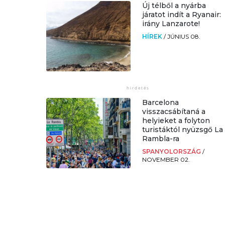
Új télből a nyárba
járatot indít a Ryanair:
irány Lanzarote!
HÍREK
/
JÚNIUS 08.
Barcelona
visszacsábítaná a
helyieket a folyton
turistáktól nyüzsgő La
Rambla-ra
SPANYOLORSZÁG
/
NOVEMBER 02.