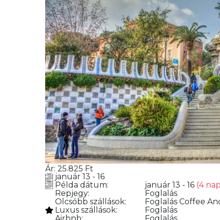
Ár:
25.825
Ft
január 13 - 16
Példa dátum:
január 13 - 16
(4 nap
Repjegy:
Foglalás
Olcsóbb szállások:
Foglalás
Coffee And
Luxus szállások:
Foglalás
Airbnb:
Foglalás