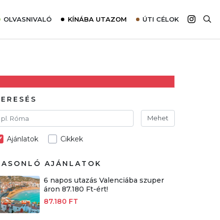
OLVASNIVALÓ
KÍNÁBA UTAZOM
ÚTI CÉLOK
Top 10 látnivalók térképpel
Európa
Tudnivalók az ajánlatok lefoglalásához
Ázsia
Tippek & Trükkök
Amerika
Utazómajom – CitySIM kártya a világutazóknak
Afrika
KERESÉS
Interjú
Ausztrália
Mehet
Élménybeszámolók
Ajánlatok
Cikkek
Szállodalátogatás
Sajtómegjelenések
HASONLÓ AJÁNLATOK
6 napos utazás Valenciába szuper
áron 87.180 Ft-ért!
87.180 FT