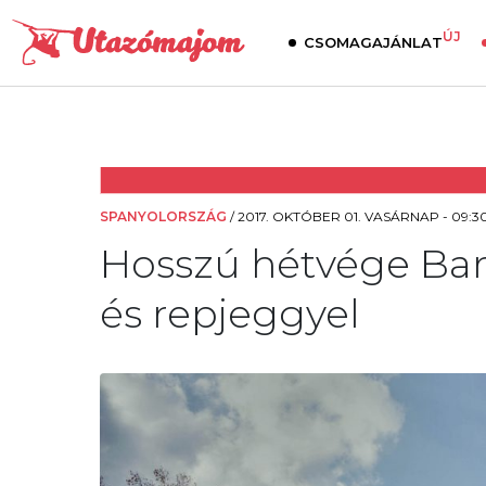
ÚJ
CSOMAGAJÁNLAT
SPANYOLORSZÁG
/
2017. OKTÓBER 01. VASÁRNAP - 09:3
Hosszú hétvége Barc
és repjeggyel