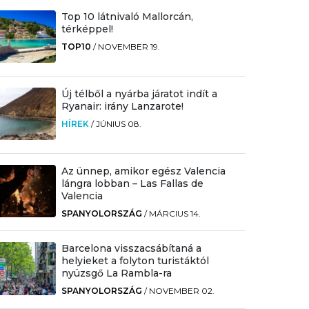
Top 10 látnivaló Mallorcán,
térképpel!
TOP10
/
NOVEMBER 19.
Új télből a nyárba járatot indít a
Ryanair: irány Lanzarote!
HÍREK
/
JÚNIUS 08.
Az ünnep, amikor egész Valencia
lángra lobban – Las Fallas de
Valencia
SPANYOLORSZÁG
/
MÁRCIUS 14.
Barcelona visszacsábítaná a
helyieket a folyton turistáktól
nyüzsgő La Rambla-ra
SPANYOLORSZÁG
/
NOVEMBER 02.