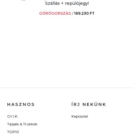
Szállás + repülőjegy!
GÖRÖGORSZÁG
/
169.230 FT
HASZNOS
ÍRJ NEKÜNK
GY.I.K.
Kapcsolat
Tippek & Trükkök
TOP10