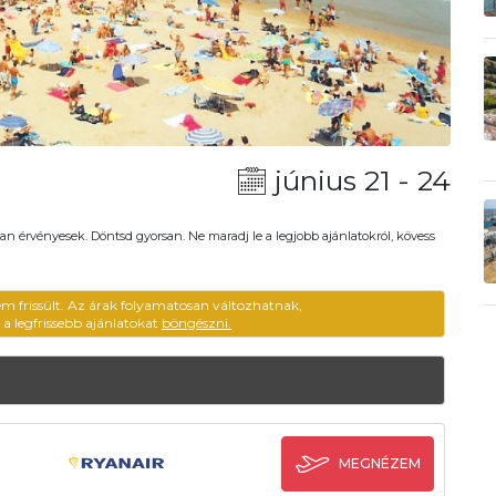
június 21 - 24
an érvényesek. Döntsd gyorsan. Ne maradj le a legjobb ajánlatokról, kövess
em frissült. Az árak folyamatosan változhatnak,
ű a legfrissebb ajánlatokat
böngészni.
MEGNÉZEM