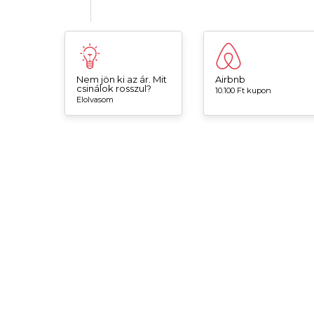
Nem jön ki az ár. Mit
Airbnb
csinálok rosszul?
10.100 Ft kupon
Elolvasom