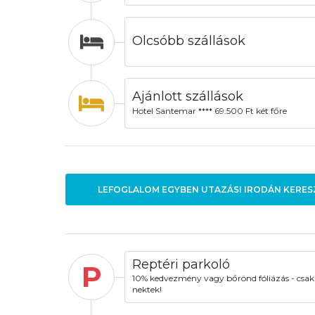
Olcsóbb szállások
Ajánlott szállások
Hotel Santemar **** 69.500 Ft két főre
LEFOGLALOM EGYBEN UTAZÁSI IRODÁN KERES
Reptéri parkoló
P
10% kedvezmény vagy bőrönd fóliázás - csak
nektek!