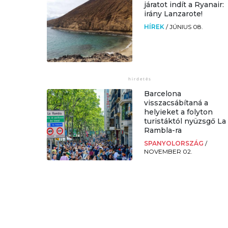
járatot indít a Ryanair:
irány Lanzarote!
HÍREK
/
JÚNIUS 08.
Barcelona
visszacsábítaná a
helyieket a folyton
turistáktól nyüzsgő La
Rambla-ra
SPANYOLORSZÁG
/
NOVEMBER 02.