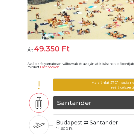
49.350
Ft
Ár:
Az árak folyamatosan változnak és az ajánlat kiírásanak időpontjáb
minket
Facebookon
!
!
Az ajánlat 2701 napja n
ezért célszer
Santander
Budapest ⇄ Santander
14.600 Ft