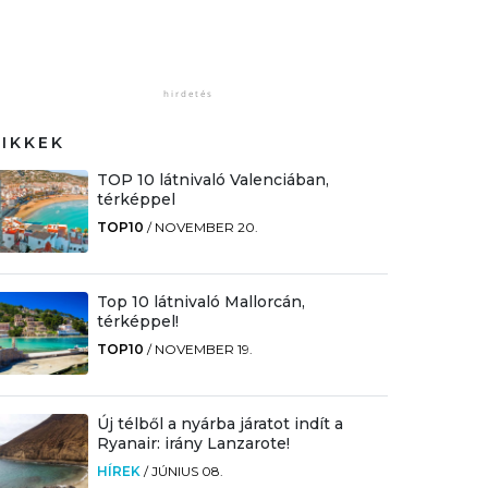
CIKKEK
TOP 10 látnivaló Valenciában,
térképpel
TOP10
/
NOVEMBER 20.
Top 10 látnivaló Mallorcán,
térképpel!
TOP10
/
NOVEMBER 19.
Új télből a nyárba járatot indít a
Ryanair: irány Lanzarote!
HÍREK
/
JÚNIUS 08.