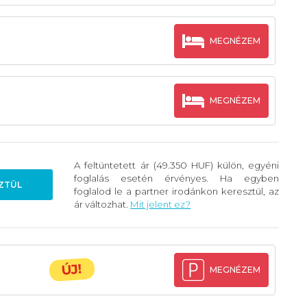
MEGNÉZEM
MEGNÉZEM
A feltüntetett ár (49.350 HUF) külön, egyéni
foglalás esetén érvényes. Ha egyben
ZTÜL
foglalod le a partner irodánkon keresztül, az
ár változhat.
Mit jelent ez?
ÚJ!
MEGNÉZEM