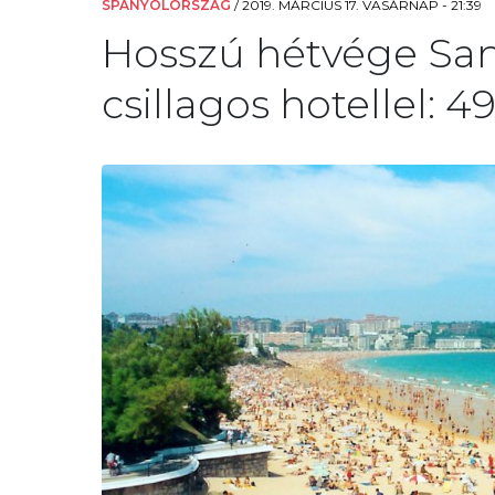
SPANYOLORSZÁG
/
2019. MÁRCIUS 17. VASÁRNAP - 21:39
Hosszú hétvége San
csillagos hotellel: 49