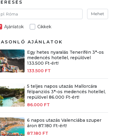
KERESÉS
Mehet
Ajánlatok
Cikkek
HASONLÓ AJÁNLATOK
Egy hetes nyaralás Tenerifén 3*-os
medencés hotellel, repülővel
133.500 Ft-ért!
133.500 FT
5 teljes napos utazás Mallorcára
félpanziós 3*-os medencés hotellel,
repülővel 86.000 Ft-ért!
86.000 FT
6 napos utazás Valenciába szuper
áron 87.180 Ft-ért!
87.180 FT