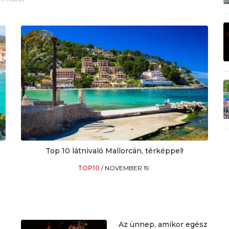
Top 10 látnivaló Mallorcán, térképpel!
TOP10
/
NOVEMBER 19.
Az ünnep, amikor egész