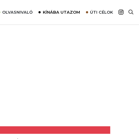
OLVASNIVALÓ
KÍNÁBA UTAZOM
ÚTI CÉLOK
Top 10 látnivalók térképpel
Európa
Tudnivalók az ajánlatok lefoglalásához
Ázsia
Tippek & Trükkök
Amerika
Utazómajom – CitySIM kártya a világutazóknak
Afrika
Interjú
Ausztrália
Élménybeszámolók
Szállodalátogatás
Sajtómegjelenések