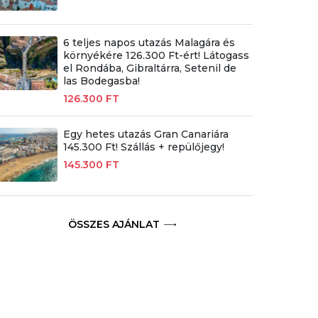
6 teljes napos utazás Malagára és
környékére 126.300 Ft-ért! Látogass
el Rondába, Gibraltárra, Setenil de
las Bodegasba!
126.300 FT
Egy hetes utazás Gran Canariára
145.300 Ft! Szállás + repülőjegy!
145.300 FT
ÖSSZES AJÁNLAT