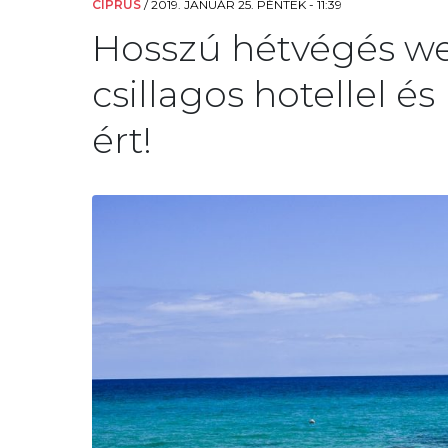
CIPRUS
/
2019. JANUÁR 25. PÉNTEK - 11:39
Hosszú hétvégés we
csillagos hotellel és
ért!