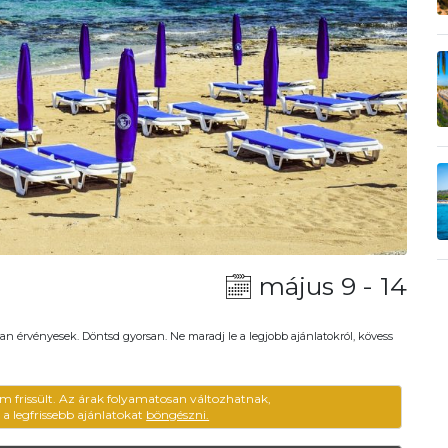
május 9 - 14
an érvényesek. Döntsd gyorsan. Ne maradj le a legjobb ajánlatokról, kövess
em frissült. Az árak folyamatosan változhatnak,
ű a legfrissebb ajánlatokat
böngészni.