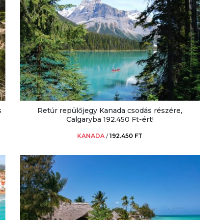
s
Retúr repülőjegy Kanada csodás részére,
Calgaryba 192.450 Ft-ért!
KANADA
/
192.450 FT