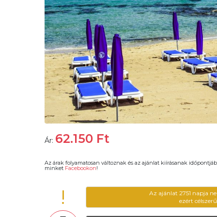
62.150
Ft
Ár:
Az árak folyamatosan változnak és az ajánlat kiírásanak időpontjáb
minket
Facebookon
!
!
Az ajánlat 2751 napja n
ezért célszer