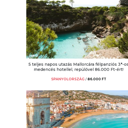
5 teljes napos utazás Mallorcára félpanziós 3*-o
medencés hotellel, repülővel 86.000 Ft-ért!
SPANYOLORSZÁG
/
86.000 FT