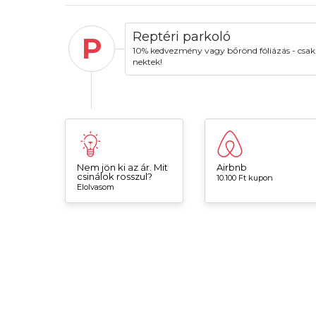
Reptéri parkoló
P
10% kedvezmény vagy bőrönd fóliázás - csak
nektek!
Nem jön ki az ár. Mit
Airbnb
csinálok rosszul?
10.100 Ft kupon
Elolvasom