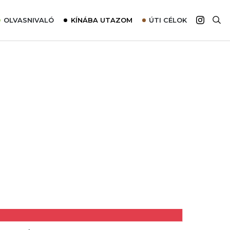
OLVASNIVALÓ
KÍNÁBA UTAZOM
ÚTI CÉLOK
Top 10 látnivalók térképpel
Európa
Tudnivalók az ajánlatok lefoglalásához
Ázsia
Tippek & Trükkök
Amerika
Utazómajom – CitySIM kártya a világutazóknak
Afrika
Interjú
Ausztrália
Élménybeszámolók
Szállodalátogatás
Sajtómegjelenések