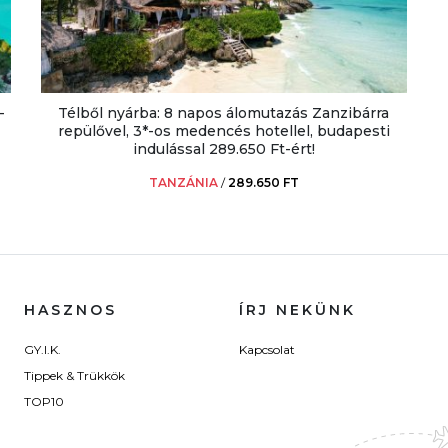
-
Télből nyárba: 8 napos álomutazás Zanzibárra
repülővel, 3*-os medencés hotellel, budapesti
indulással 289.650 Ft-ért!
TANZÁNIA
/
289.650 FT
HASZNOS
ÍRJ NEKÜNK
GY.I.K.
Kapcsolat
Tippek & Trükkök
TOP10