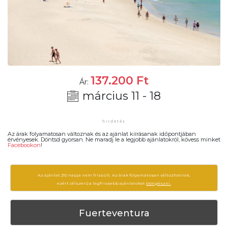
137.200
Ft
Ár:
március 11 - 18
Az árak folyamatosan változnak és az ajánlat kiírásanak időpontjában
érvényesek. Döntsd gyorsan. Ne maradj le a legjobb ajánlatokról, kövess minket
Facebookon
!
Az ajánlat 210 napja nem frissült. Az árak folyamatosan változhatnak,
ezért célszerű a legfrissebb ajánlatokat
böngészni.
Fuerteventura