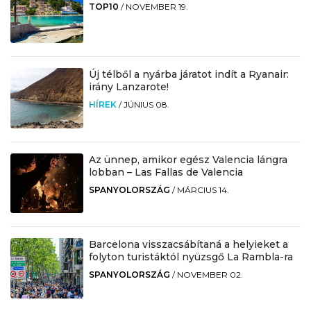
TOP10
/
NOVEMBER 19.
Új télből a nyárba járatot indít a Ryanair:
irány Lanzarote!
HÍREK
/
JÚNIUS 08.
Az ünnep, amikor egész Valencia lángra
lobban – Las Fallas de Valencia
SPANYOLORSZÁG
/
MÁRCIUS 14.
Barcelona visszacsábítaná a helyieket a
folyton turistáktól nyüzsgő La Rambla-ra
SPANYOLORSZÁG
/
NOVEMBER 02.