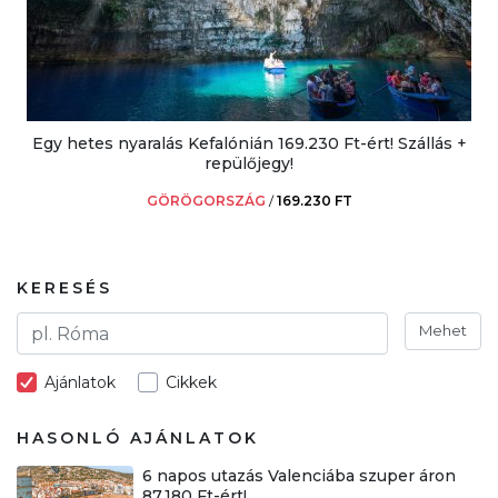
Egy hetes nyaralás Kefalónián 169.230 Ft-ért! Szállás +
repülőjegy!
GÖRÖGORSZÁG
/
169.230 FT
KERESÉS
Mehet
Ajánlatok
Cikkek
HASONLÓ AJÁNLATOK
6 napos utazás Valenciába szuper áron
87.180 Ft-ért!