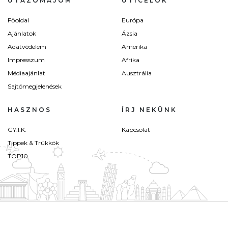
UTAZÓMAJOM
ÚTICÉLOK
Főoldal
Európa
Ajánlatok
Ázsia
Adatvédelem
Amerika
Impresszum
Afrika
Médiaajánlat
Ausztrália
Sajtómegjelenések
HASZNOS
ÍRJ NEKÜNK
GY.I.K.
Kapcsolat
Tippek & Trükkök
TOP10