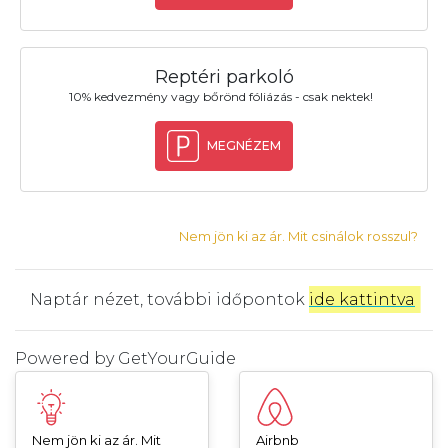
Reptéri parkoló
10% kedvezmény vagy bőrönd fóliázás - csak nektek!
MEGNÉZEM
Nem jön ki az ár. Mit csinálok rosszul?
Naptár nézet, további időpontok
ide kattintva
.
Powered by
GetYourGuide
Nem jön ki az ár. Mit
Airbnb