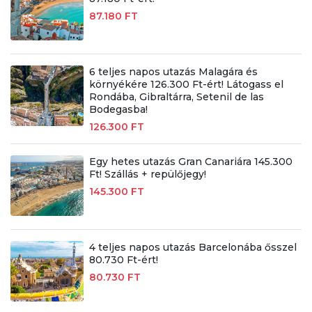
87.180 FT
6 teljes napos utazás Malagára és
környékére 126.300 Ft-ért! Látogass el
Rondába, Gibraltárra, Setenil de las
Bodegasba!
126.300 FT
Egy hetes utazás Gran Canariára 145.300
Ft! Szállás + repülőjegy!
145.300 FT
4 teljes napos utazás Barcelonába ősszel
80.730 Ft-ért!
80.730 FT