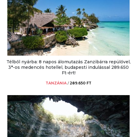
Télből nyárba: 8 napos álomutazás Zanzibárra repülővel,
3*-os medencés hotellel, budapesti indulással 289.650
Ft-ért!
TANZÁNIA
/
289.650 FT