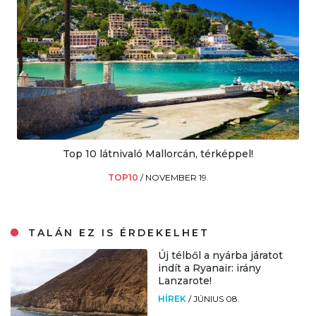
Top 10 látnivaló Mallorcán, térképpel!
TOP10
/
NOVEMBER 19.
TALÁN EZ IS ÉRDEKELHET
Új télből a nyárba járatot
indít a Ryanair: irány
Lanzarote!
HÍREK
/
JÚNIUS 08.