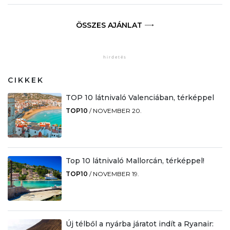
ÖSSZES AJÁNLAT
CIKKEK
TOP 10 látnivaló Valenciában, térképpel
TOP10
/
NOVEMBER 20.
Top 10 látnivaló Mallorcán, térképpel!
TOP10
/
NOVEMBER 19.
Új télből a nyárba járatot indít a Ryanair: