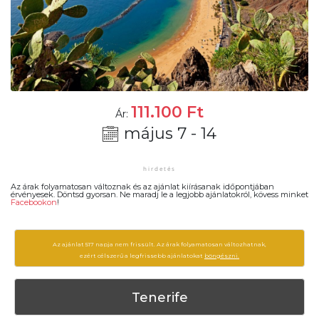
111.100
Ft
Ár:
május 7 - 14
Az árak folyamatosan változnak és az ajánlat kiírásanak időpontjában
érvényesek. Döntsd gyorsan. Ne maradj le a legjobb ajánlatokról, kövess minket
Facebookon
!
Az ajánlat 517 napja nem frissült. Az árak folyamatosan változhatnak,
ezért célszerű a legfrissebb ajánlatokat
böngészni.
Tenerife