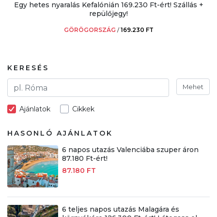
Egy hetes nyaralás Kefalónián 169.230 Ft-ért! Szállás +
repülőjegy!
GÖRÖGORSZÁG
/
169.230 FT
KERESÉS
Mehet
Ajánlatok
Cikkek
HASONLÓ AJÁNLATOK
6 napos utazás Valenciába szuper áron
87.180 Ft-ért!
87.180 FT
6 teljes napos utazás Malagára és