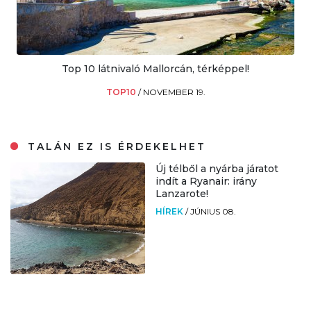
Top 10 látnivaló Mallorcán, térképpel!
TOP10
/
NOVEMBER 19.
TALÁN EZ IS ÉRDEKELHET
Új télből a nyárba járatot
indít a Ryanair: irány
Lanzarote!
HÍREK
/
JÚNIUS 08.