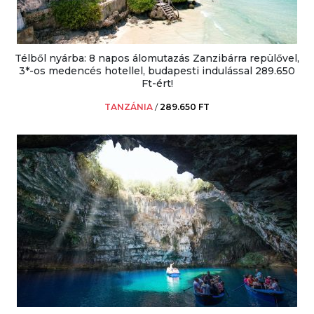
Télből nyárba: 8 napos álomutazás Zanzibárra repülővel,
3*-os medencés hotellel, budapesti indulással 289.650
Ft-ért!
TANZÁNIA
/
289.650 FT