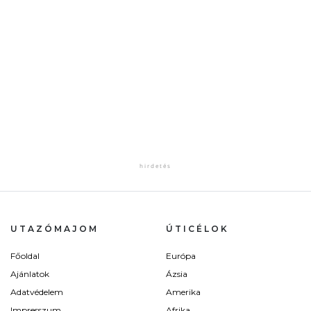
UTAZÓMAJOM
ÚTICÉLOK
Főoldal
Európa
Ajánlatok
Ázsia
Adatvédelem
Amerika
Impresszum
Afrika