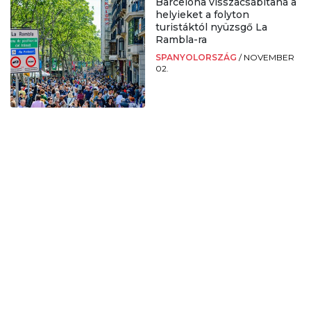
Barcelona visszacsábítaná a
helyieket a folyton
turistáktól nyüzsgő La
Rambla-ra
SPANYOLORSZÁG
/
NOVEMBER
02.