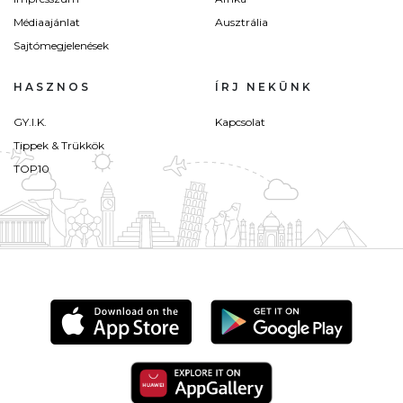
Médiaajánlat
Ausztrália
Sajtómegjelenések
HASZNOS
ÍRJ NEKÜNK
GY.I.K.
Kapcsolat
Tippek & Trükkök
TOP10