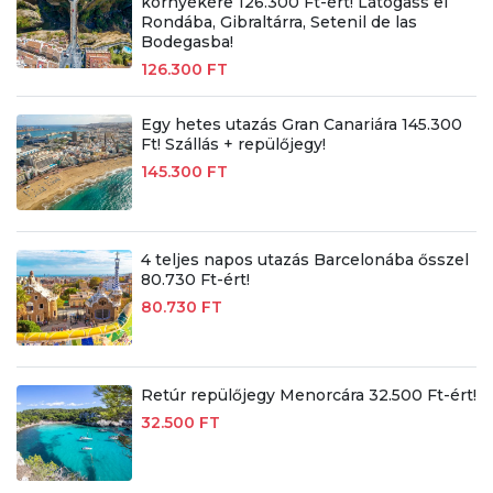
környékére 126.300 Ft-ért! Látogass el
Rondába, Gibraltárra, Setenil de las
Bodegasba!
126.300 FT
Egy hetes utazás Gran Canariára 145.300
Ft! Szállás + repülőjegy!
145.300 FT
4 teljes napos utazás Barcelonába ősszel
80.730 Ft-ért!
80.730 FT
Retúr repülőjegy Menorcára 32.500 Ft-ért!
32.500 FT