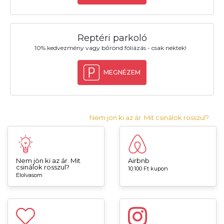
Reptéri parkoló
10% kedvezmény vagy bőrönd fóliázás - csak nektek!
MEGNÉZEM
Nem jön ki az ár. Mit csinálok rosszul?
Nem jön ki az ár. Mit
Airbnb
csinálok rosszul?
10.100 Ft kupon
Elolvasom