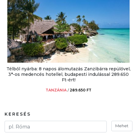
Télből nyárba: 8 napos álomutazás Zanzibárra repülővel,
3*-os medencés hotellel, budapesti indulással 289.650
Ft-ért!
TANZÁNIA
/
289.650 FT
KERESÉS
Mehet