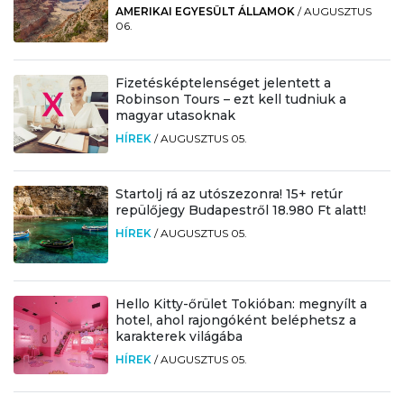
AMERIKAI EGYESÜLT ÁLLAMOK
/
AUGUSZTUS
06.
Fizetésképtelenséget jelentett a
Robinson Tours – ezt kell tudniuk a
magyar utasoknak
HÍREK
/
AUGUSZTUS 05.
Startolj rá az utószezonra! 15+ retúr
repülőjegy Budapestről 18.980 Ft alatt!
HÍREK
/
AUGUSZTUS 05.
Hello Kitty-őrület Tokióban: megnyílt a
hotel, ahol rajongóként beléphetsz a
karakterek világába
HÍREK
/
AUGUSZTUS 05.