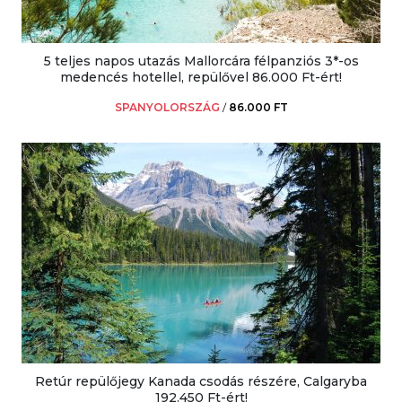
5 teljes napos utazás Mallorcára félpanziós 3*-os
medencés hotellel, repülővel 86.000 Ft-ért!
SPANYOLORSZÁG
/
86.000 FT
Retúr repülőjegy Kanada csodás részére, Calgaryba
192.450 Ft-ért!