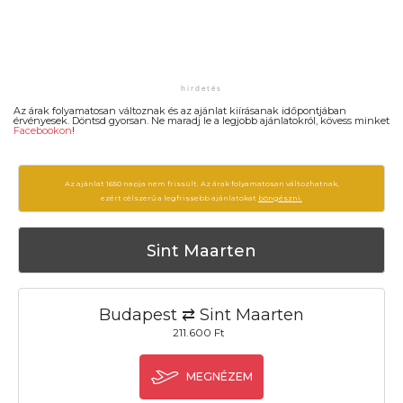
Az árak folyamatosan változnak és az ajánlat kiírásanak időpontjában
érvényesek. Döntsd gyorsan. Ne maradj le a legjobb ajánlatokról, kövess minket
Facebookon
!
Az ajánlat 1650 napja nem frissült. Az árak folyamatosan változhatnak,
ezért célszerű a legfrissebb ajánlatokat
böngészni.
Sint Maarten
Budapest ⇄ Sint Maarten
211.600 Ft
MEGNÉZEM