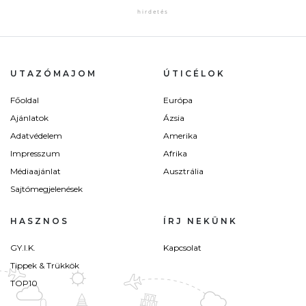
UTAZÓMAJOM
ÚTICÉLOK
Főoldal
Európa
Ajánlatok
Ázsia
Adatvédelem
Amerika
Impresszum
Afrika
Médiaajánlat
Ausztrália
Sajtómegjelenések
HASZNOS
ÍRJ NEKÜNK
GY.I.K.
Kapcsolat
Tippek & Trükkök
TOP10