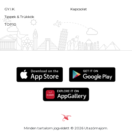
GY.I.K.
Kapcsolat
Tippek & Trükkök
TOP10
Minden tartalom jogvédett © 2026 Utazómajom.