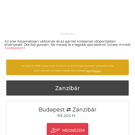
Az árak folyamatosan változnak és az ajánlat kiírásanak időpontjában
érvényesek. Döntsd gyorsan. Ne maradj le a legjobb ajánlatokról, kövess minket
Facebookon
!
Az ajánlat 2782 napja nem frissült. Az árak folyamatosan változhatnak,
ezért célszerű a legfrissebb ajánlatokat
böngészni.
Zanzibár
Budapest ⇄ Zanzibár
193.200 Ft
MEGNÉZEM