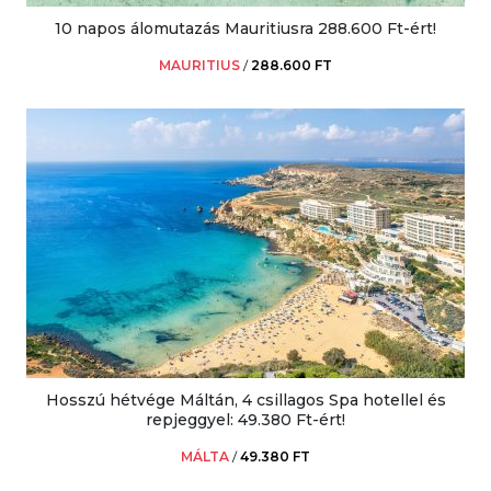
10 napos álomutazás Mauritiusra 288.600 Ft-ért!
MAURITIUS
/
288.600 FT
Hosszú hétvége Máltán, 4 csillagos Spa hotellel és
repjeggyel: 49.380 Ft-ért!
MÁLTA
/
49.380 FT