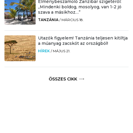
Élménybeszámoló Zanzibár szigetéről:
„Mindenki boldog, mosolyog, van 1-2 jó
szava a másikhoz…”
TANZÁNIA
/
MÁRCIUS 18.
Utazók figyelem! Tanzánia teljesen kitiltja
a műanyag zacskót az országból!
HÍREK
/
MÁJUS 21.
ÖSSZES CIKK