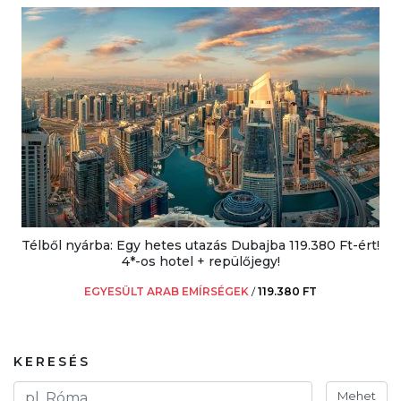
Télből nyárba: Egy hetes utazás Dubajba 119.380 Ft-ért!
4*-os hotel + repülőjegy!
EGYESÜLT ARAB EMÍRSÉGEK
/
119.380 FT
KERESÉS
Mehet