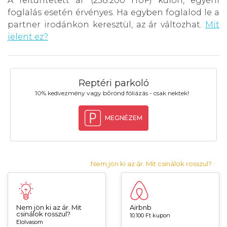
A feltüntetett ár (258.200 HUF) külön, egyéni
foglalás esetén érvényes. Ha egyben foglalod le a
partner irodánkon keresztül, az ár változhat.
Mit
jelent ez?
Reptéri parkoló
10% kedvezmény vagy bőrönd fóliázás - csak nektek!
MEGNÉZEM
Nem jön ki az ár. Mit csinálok rosszul?
Nem jön ki az ár. Mit
Airbnb
csinálok rosszul?
10.100 Ft kupon
Elolvasom