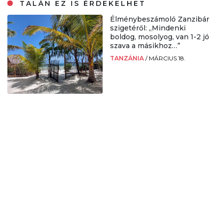
TALÁN EZ IS ÉRDEKELHET
Élménybeszámoló Zanzibár
szigetéről: „Mindenki
boldog, mosolyog, van 1-2 jó
szava a másikhoz…”
TANZÁNIA
/
MÁRCIUS 18.