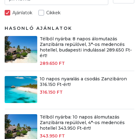
Ajánlatok
Cikkek
HASONLÓ AJÁNLATOK
Télből nyárba: 8 napos álomutazás
Zanzibárra repülővel, 3*-os medencés
hotellel, budapesti indulással 289.650 Ft-
ért!
289.650 FT
10 napos nyaralás a csodás Zanzibáron
316.150 Ft-ért!
316.150 FT
Télből nyárba: 10 napos álomutazás
Zanzibárra repülővel, 4*-os medencés
hotellel 343.950 Ft-ért!
343.950 FT