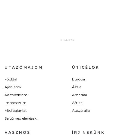
UTAZÓMAJOM
ÚTICÉLOK
Főoldal
Európa
Ajánlatok
Ázsia
Adatvédelem
Amerika
Impresszum
Afrika
Médiaajánlat
Ausztrália
Sajtómegjelenések
HASZNOS
ÍRJ NEKÜNK