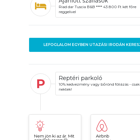
Ajánlott szállások
Riad dar Tuscia B&B **** 43.800 Ft két főre
reggelivel
LEFOGLALOM EGYBEN UTAZÁSI IRODÁN KERES
Reptéri parkoló
P
10% kedvezmény vagy bőrönd fóliázás - csak
nektek!
Nem jön ki az ár. Mit
Airbnb
csinálok rosszul?