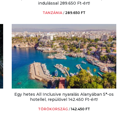
indulással 289.650 Ft-ért!
TANZÁNIA
/
289.650 FT
Egy hetes All Inclusive nyaralás Alanyában 5*-os
hotellel, repülővel 142.450 Ft-ért!
TÖRÖKORSZÁG
/
142.450 FT