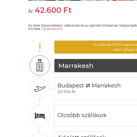
42.600
Ft
Ár:
Az árak folyamatosan változnak és az ajánlat kiírásanak időpontjáb
minket
Facebookon
!
!
Az ajánlat 2609 napja n
ezért célszer
Marrakesh
Budapest ⇄ Marrakesh
20.700 Ft
Olcsóbb szállások