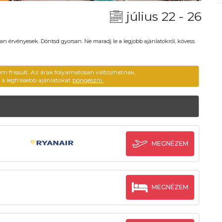
július 22 - 26
an érvényesek. Döntsd gyorsan. Ne maradj le a legjobb ajánlatokról, kövess
em frissült. Az árak folyamatosan változhatnak,
ű a legfrissebb ajánlatokat
böngészni.
MEGNÉZEM
MEGNÉZEM