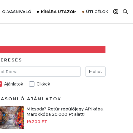
OLVASNIVALÓ
KÍNÁBA UTAZOM
ÚTI CÉLOK
Top 10 látnivalók térképpel
Európa
Tudnivalók az ajánlatok lefoglalásához
Ázsia
Tippek & Trükkök
Amerika
Utazómajom – CitySIM kártya a világutazóknak
Afrika
KERESÉS
Interjú
Ausztrália
Mehet
Élménybeszámolók
Ajánlatok
Cikkek
Szállodalátogatás
Sajtómegjelenések
HASONLÓ AJÁNLATOK
Micsoda? Retúr repülőjegy Afrikába,
Marokkóba 20.000 Ft alatt!
19.200 FT