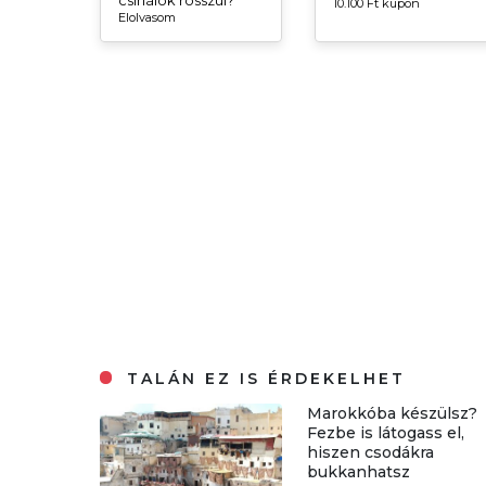
10.100 Ft kupon
Elolvasom
TALÁN EZ IS ÉRDEKELHET
Marokkóba készülsz?
Fezbe is látogass el,
hiszen csodákra
bukkanhatsz