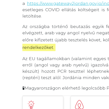
a
https://www.gateway2jordan.gov.jo/in
esetleges COVID ellátás költségeit is 
letöltése.
Az országba történő beutazás egyik f
elvégzett, arab vagy angol nyelvű negat
előre kifizetett újabb tesztelés követ, k
rendelkezőket.
Az EU tagállamokban (valamint egyes t
erről (angol vagy arab nyelvű) igazolv
készült) hozott PCR teszttel léphetn
(reptéri) teszt alól. Jordánia minden vak
🧪Magyarországon elérhető legolcsóbb P