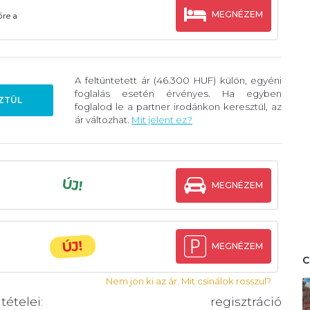
MEGNÉZEM
őre a
A feltüntetett ár (46.300 HUF) külön, egyéni
foglalás esetén érvényes. Ha egyben
ZTÜL
foglalod le a partner irodánkon keresztül, az
ár változhat.
Mit jelent ez?
ÚJ!
MEGNÉZEM
ÚJ!
MEGNÉZEM
Nem jön ki az ár. Mit csinálok rosszul?
telei: regisztráció