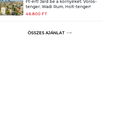
Ft-ért! Járd be a környéket: Vörös-
tenger, Wadi Rum, Holt-tenger!
46.800 FT
ÖSSZES AJÁNLAT