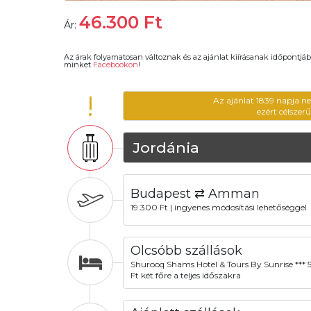
46.300
Ft
Ár:
Az árak folyamatosan változnak és az ajánlat kiírásanak időpontjáb
minket
Facebookon
!
!
Az ajánlat 1839 napja n
ezért célszer
Jordánia
Budapest ⇄ Amman
19.300 Ft | ingyenes módosítási lehetőséggel
Olcsóbb szállások
Shurooq Shams Hotel & Tours By Sunrise *** 
Ft két főre a teljes időszakra