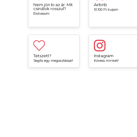
Nem jön ki az ár. Mit
Airbnb
csinálok rosszul?
10.100 Ft kupon
Elolvasom
Tetszett?
Instagram
Segíts egy megosztással!
Kövess minket!