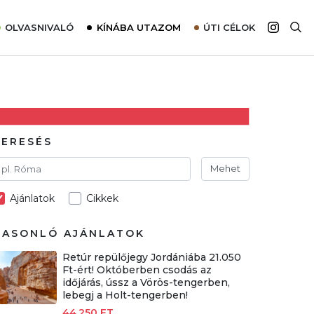
OLVASNIVALÓ
KÍNÁBA UTAZOM
ÚTI CÉLOK
Top 10 látnivalók térképpel
Európa
Tudnivalók az ajánlatok lefoglalásához
Ázsia
Tippek & Trükkök
Amerika
Utazómajom – CitySIM kártya a világutazóknak
Afrika
KERESÉS
Interjú
Ausztrália
Mehet
Élménybeszámolók
Ajánlatok
Cikkek
Szállodalátogatás
Sajtómegjelenések
HASONLÓ AJÁNLATOK
Retúr repülőjegy Jordániába 21.050
Ft-ért! Októberben csodás az
időjárás, ússz a Vörös-tengerben,
lebegj a Holt-tengerben!
44.250 FT