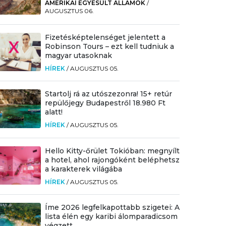
AMERIKAI EGYESÜLT ÁLLAMOK
/
AUGUSZTUS 06.
Fizetésképtelenséget jelentett a
Robinson Tours – ezt kell tudniuk a
magyar utasoknak
HÍREK
/
AUGUSZTUS 05.
Startolj rá az utószezonra! 15+ retúr
repülőjegy Budapestről 18.980 Ft
alatt!
HÍREK
/
AUGUSZTUS 05.
Hello Kitty-őrület Tokióban: megnyílt
a hotel, ahol rajongóként beléphetsz
a karakterek világába
HÍREK
/
AUGUSZTUS 05.
Íme 2026 legfelkapottabb szigetei: A
lista élén egy karibi álomparadicsom
végzett