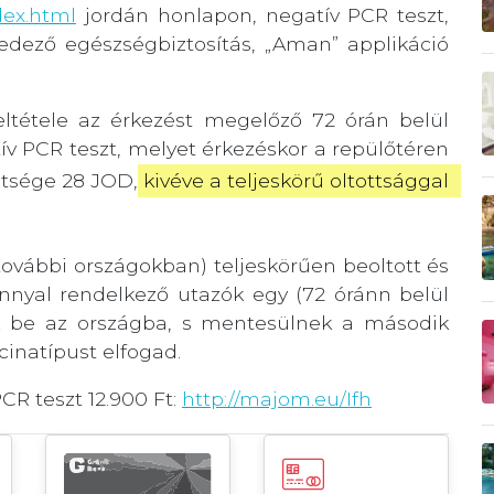
dex.html
jordán honlapon, negatív PCR teszt,
fedező egészségbiztosítás, „Aman” applikáció
eltétele az érkezést megelőző 72 órán belül
ív PCR teszt, melyet érkezéskor a repülőtéren
öltsége 28 JOD,
 kivéve a teljeskörű oltottsággal 
ovábbi országokban) teljeskörűen beoltott és
ánnyal rendelkező utazók egy (72 óránn belül
ek be az országba, s mentesülnek a második
cinatípust elfogad.
CR teszt 12.900 Ft:
http://majom.eu/Ifh