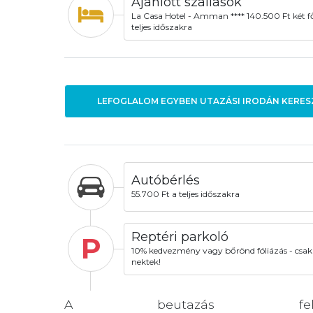
Ajánlott szállások
La Casa Hotel - Amman **** 140.500 Ft két f
teljes időszakra
LEFOGLALOM EGYBEN UTAZÁSI IRODÁN KERES
Autóbérlés
55.700 Ft a teljes időszakra
Reptéri parkoló
P
10% kedvezmény vagy bőrönd fóliázás - csak
nektek!
A beutazás felté