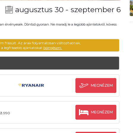
augusztus 30 - szeptember 6
an érvényesek. Döntsd gyorsan. Ne maradj le a legjobb ajánlatokról, kövess
em frissült. Az árak folyamatosan változhatnak,
ű a legfrissebb ajánlatokat
böngészni.
MEGNÉZEM
MEGNÉZEM
53.990