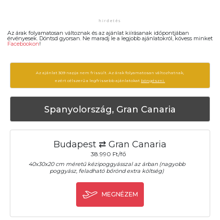
Az árak folyamatosan változnak és az ajánlat kiírásanak időpontjában
érvényesek. Döntsd gyorsan. Ne maradj le a legjobb ajánlatokról, kövess minket
Facebookon
!
Az ajánlat 309 napja nem frissült. Az árak folyamatosan változhatnak,
ezért célszerű a legfrissebb ajánlatokat
böngészni.
Spanyolország, Gran Canaria
Budapest ⇄ Gran Canaria
38.990 Ft/fő
40x30x20 cm méretű kézipoggyásszal az árban (nagyobb
poggyász, feladható bőrönd extra költség)
MEGNÉZEM