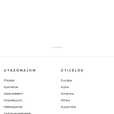
UTAZÓMAJOM
ÚTICÉLOK
Főoldal
Európa
Ajánlatok
Ázsia
Adatvédelem
Amerika
Impresszum
Afrika
Médiaajánlat
Ausztrália
Sajtómegjelenések