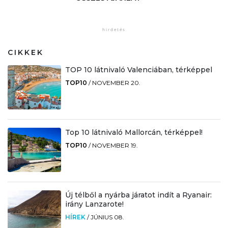
CIKKEK
TOP 10 látnivaló Valenciában, térképpel
TOP10
/
NOVEMBER 20.
Top 10 látnivaló Mallorcán, térképpel!
TOP10
/
NOVEMBER 19.
Új télből a nyárba járatot indít a Ryanair:
irány Lanzarote!
HÍREK
/
JÚNIUS 08.