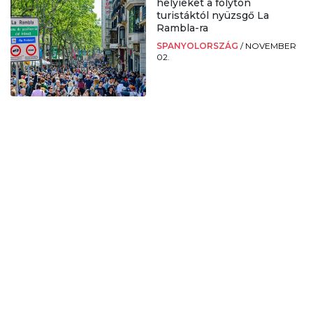
helyieket a folyton
turistáktól nyüzsgő La
Rambla-ra
SPANYOLORSZÁG
/
NOVEMBER
02.