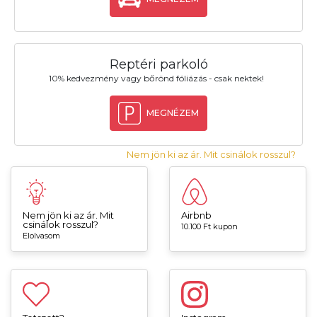
Reptéri parkoló
10% kedvezmény vagy bőrönd fóliázás - csak nektek!
MEGNÉZEM
Nem jön ki az ár. Mit csinálok rosszul?
Nem jön ki az ár. Mit
Airbnb
csinálok rosszul?
10.100 Ft kupon
Elolvasom