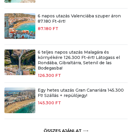
6 napos utazás Valenciába szuper áron
87.180 Ft-ért!
87.180 FT
6 teljes napos utazás Malagára és
környékére 126.300 Ft-ért! Látogass el
Rondába, Gibraltárra, Setenil de las
Bodegasba!
126.300 FT
Egy hetes utazás Gran Canariára 145.300
Ft! Szállás + repülőjegy!
145.300 FT
ÖSSZES AJÁNLAT