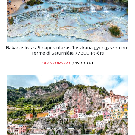
Bakancslistás: 5 napos utazás Toszkána gyöngyszemére,
Terme di Saturniára 77.300 Ft-ért!
OLASZORSZÁG
/
77.300 FT