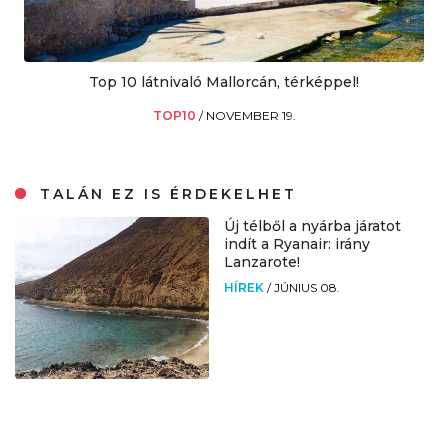
Top 10 látnivaló Mallorcán, térképpel!
TOP10
/
NOVEMBER 19.
TALÁN EZ IS ÉRDEKELHET
Új télből a nyárba járatot
indít a Ryanair: irány
Lanzarote!
HÍREK
/
JÚNIUS 08.