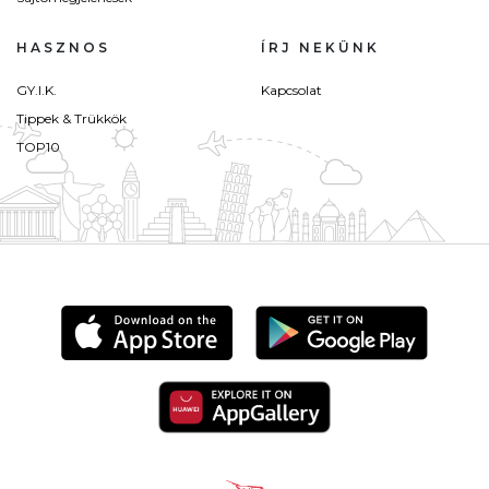
HASZNOS
ÍRJ NEKÜNK
GY.I.K.
Kapcsolat
Tippek & Trükkök
TOP10