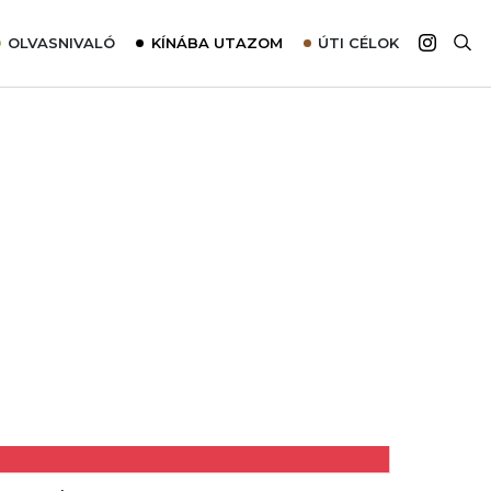
OLVASNIVALÓ
KÍNÁBA UTAZOM
ÚTI CÉLOK
Top 10 látnivalók térképpel
Európa
Tudnivalók az ajánlatok lefoglalásához
Ázsia
Tippek & Trükkök
Amerika
Utazómajom – CitySIM kártya a világutazóknak
Afrika
Interjú
Ausztrália
Élménybeszámolók
Szállodalátogatás
Sajtómegjelenések