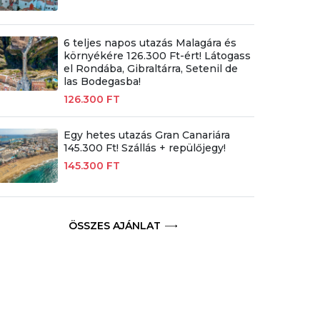
6 teljes napos utazás Malagára és
környékére 126.300 Ft-ért! Látogass
el Rondába, Gibraltárra, Setenil de
las Bodegasba!
126.300 FT
Egy hetes utazás Gran Canariára
145.300 Ft! Szállás + repülőjegy!
145.300 FT
ÖSSZES AJÁNLAT