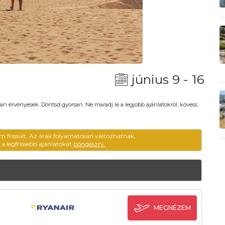
június 9 - 16
an érvényesek. Döntsd gyorsan. Ne maradj le a legjobb ajánlatokról, kövess
em frissült. Az árak folyamatosan változhatnak,
ű a legfrissebb ajánlatokat
böngészni.
MEGNÉZEM