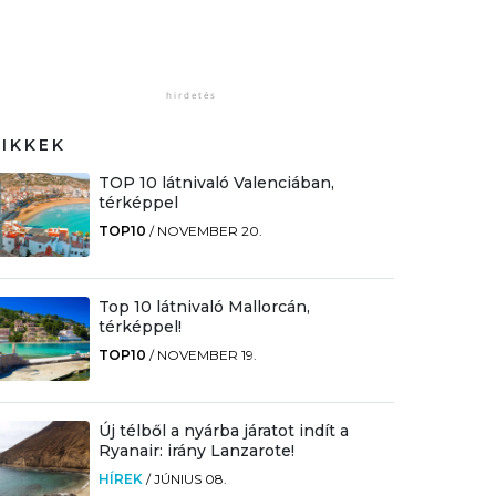
CIKKEK
TOP 10 látnivaló Valenciában,
térképpel
TOP10
/
NOVEMBER 20.
Top 10 látnivaló Mallorcán,
térképpel!
TOP10
/
NOVEMBER 19.
Új télből a nyárba járatot indít a
Ryanair: irány Lanzarote!
HÍREK
/
JÚNIUS 08.