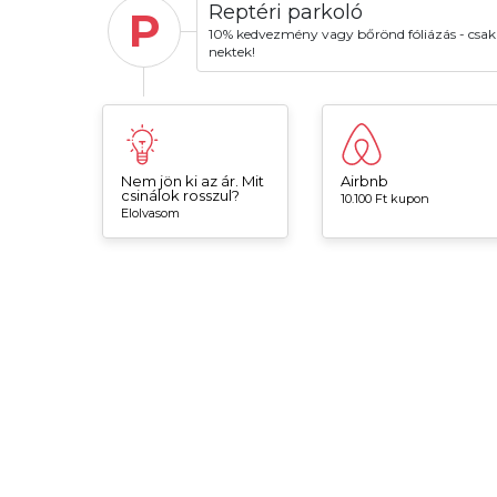
Reptéri parkoló
P
10% kedvezmény vagy bőrönd fóliázás - csak
nektek!
Nem jön ki az ár. Mit
Airbnb
csinálok rosszul?
10.100 Ft kupon
Elolvasom