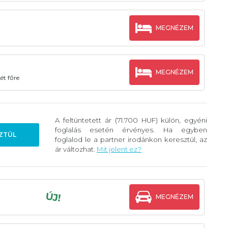
MEGNÉZEM
MEGNÉZEM
ét főre
A feltüntetett ár (71.700 HUF) külön, egyéni
foglalás esetén érvényes. Ha egyben
ZTÜL
foglalod le a partner irodánkon keresztül, az
ár változhat.
Mit jelent ez?
ÚJ!
MEGNÉZEM