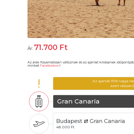
71.700
Ft
Ár:
Az árak folyamatosan változnak és az ajánlat kiírásanak időpontjáb
minket
Facebookon
!
!
Az ajánlat 1916 napja n
ezért célszer
Gran Canaria
Budapest ⇄ Gran Canaria
48.000 Ft