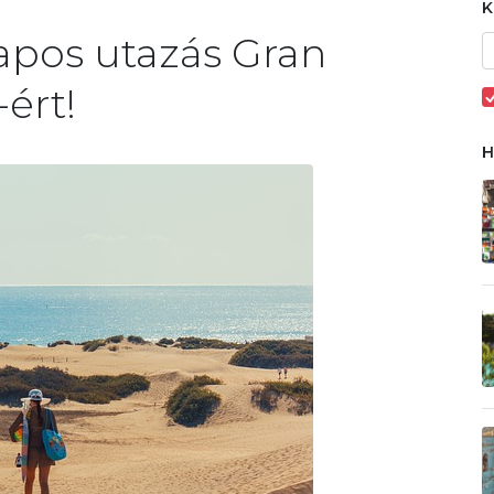
napos utazás Gran
-ért!