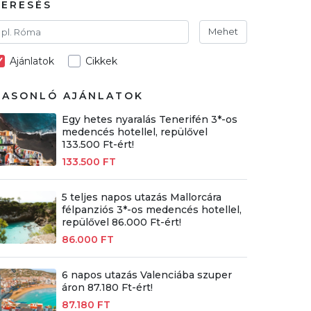
KERESÉS
Mehet
Ajánlatok
Cikkek
HASONLÓ AJÁNLATOK
Egy hetes nyaralás Tenerifén 3*-os
medencés hotellel, repülővel
133.500 Ft-ért!
133.500 FT
5 teljes napos utazás Mallorcára
félpanziós 3*-os medencés hotellel,
repülővel 86.000 Ft-ért!
86.000 FT
6 napos utazás Valenciába szuper
áron 87.180 Ft-ért!
87.180 FT