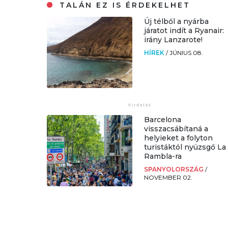
TALÁN EZ IS ÉRDEKELHET
Új télből a nyárba
járatot indít a Ryanair:
irány Lanzarote!
HÍREK
/
JÚNIUS 08.
Barcelona
visszacsábítaná a
helyieket a folyton
turistáktól nyüzsgő La
Rambla-ra
SPANYOLORSZÁG
/
NOVEMBER 02.