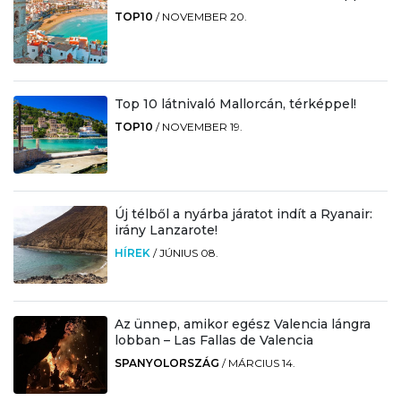
TOP10
/
NOVEMBER 20.
Top 10 látnivaló Mallorcán, térképpel!
TOP10
/
NOVEMBER 19.
Új télből a nyárba járatot indít a Ryanair:
irány Lanzarote!
HÍREK
/
JÚNIUS 08.
Az ünnep, amikor egész Valencia lángra
lobban – Las Fallas de Valencia
SPANYOLORSZÁG
/
MÁRCIUS 14.