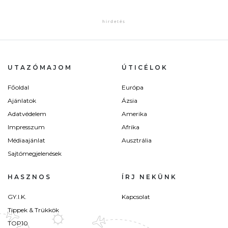
UTAZÓMAJOM
ÚTICÉLOK
Főoldal
Európa
Ajánlatok
Ázsia
Adatvédelem
Amerika
Impresszum
Afrika
Médiaajánlat
Ausztrália
Sajtómegjelenések
HASZNOS
ÍRJ NEKÜNK
GY.I.K.
Kapcsolat
Tippek & Trükkök
TOP10