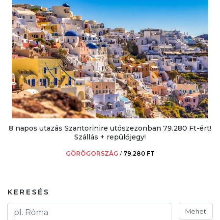
8 napos utazás Szantorinire utószezonban 79.280 Ft-ért!
Szállás + repülőjegy!
GÖRÖGORSZÁG
/
79.280 FT
KERESÉS
Mehet