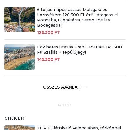
6 teljes napos utazás Malagára és
környékére 126.300 Ft-ért! Látogass el
Rondába, Gibraltárra, Setenil de las
Bodegasba!
126.300 FT
Egy hetes utazás Gran Canariára 145.300
Ft! Szállás + repülőjegy!
145.300 FT
ÖSSZES AJÁNLAT
CIKKEK
TOP 10 látnivaló Valenciában, térképpel