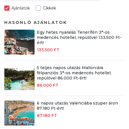
Ajánlatok
Cikkek
HASONLÓ AJÁNLATOK
Egy hetes nyaralás Tenerifén 3*-os
medencés hotellel, repülővel 133.500 Ft-
ért!
133.500 FT
5 teljes napos utazás Mallorcára
félpanziós 3*-os medencés hotellel,
repülővel 86.000 Ft-ért!
86.000 FT
6 napos utazás Valenciába szuper áron
87.180 Ft-ért!
87.180 FT