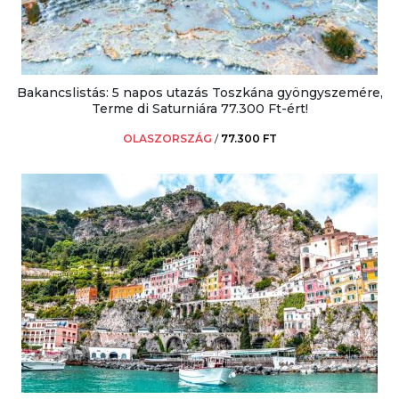
Bakancslistás: 5 napos utazás Toszkána gyöngyszemére,
Terme di Saturniára 77.300 Ft-ért!
OLASZORSZÁG
/
77.300 FT