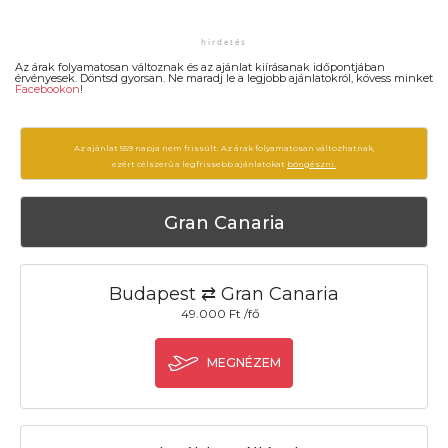
Az árak folyamatosan változnak és az ajánlat kiírásanak időpontjában
érvényesek. Döntsd gyorsan. Ne maradj le a legjobb ajánlatokról, kövess minket
Facebookon
!
Az ajánlat 559 napja nem frissült. Az árak folyamatosan változhatnak,
ezért célszerű a legfrissebb ajánlatokat
böngészni.
Gran Canaria
Budapest ⇄ Gran Canaria
49.000 Ft /fő
MEGNÉZEM