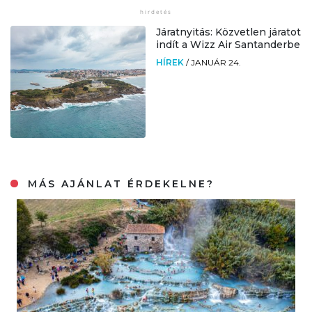
Járatnyitás: Közvetlen járatot
indít a Wizz Air Santanderbe
HÍREK
/
JANUÁR 24.
MÁS AJÁNLAT ÉRDEKELNE?