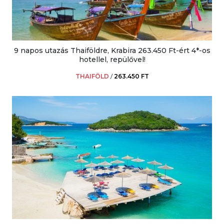
9 napos utazás Thaiföldre, Krabira 263.450 Ft-ért 4*-os
hotellel, repülővel!
THAIFÖLD
/
263.450 FT