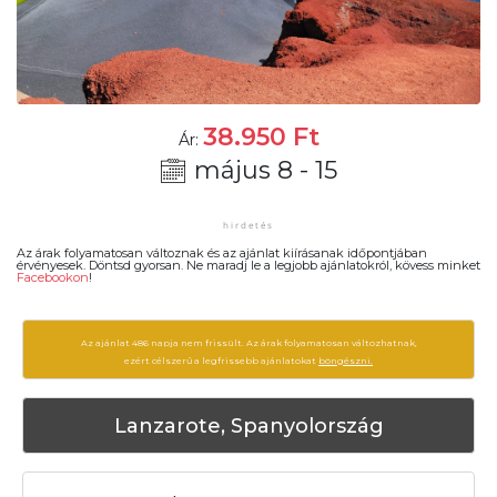
38.950
Ft
Ár:
május 8 - 15
Az árak folyamatosan változnak és az ajánlat kiírásanak időpontjában
érvényesek. Döntsd gyorsan. Ne maradj le a legjobb ajánlatokról, kövess minket
Facebookon
!
Az ajánlat 486 napja nem frissült. Az árak folyamatosan változhatnak,
ezért célszerű a legfrissebb ajánlatokat
böngészni.
Lanzarote, Spanyolország