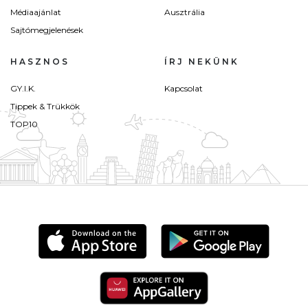
Médiaajánlat
Ausztrália
Sajtómegjelenések
HASZNOS
ÍRJ NEKÜNK
GY.I.K.
Kapcsolat
Tippek & Trükkök
TOP10