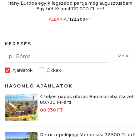
Irány Európa egyik legszebb partja még augusztusban!
Egy hét Ksamil 122.200 Ft-ért!
ALBÁNIA
/
122.200 FT
KERESÉS
Mehet
Ajánlatok
Cikkek
HASONLÓ AJÁNLATOK
4 teljes napos utazás Barcelonába ősszel
80.730 Ft-ért!
80.730 FT
Retúr repülőjegy Menorcára 32.500 Ft-ért!