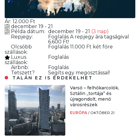
Ár:
12.000
Ft
december 19 - 21
Példa dátum:
december 19 - 21
(3 nap)
Repjegy:
Foglalás
A repjegy ára tagságival
6.600 Ft!
Olcsóbb
Foglalás
11.000 Ft két főre
szállások:
Luxus
Foglalás
szállások:
Airbnb:
Foglalás
Tetszett?
Segíts egy megosztással!
TALÁN EZ IS ÉRDEKELHET
Varsó – felhőkarcolók,
Sztálin „tortája” és
újragondolt, menő
városrészek
EURÓPA
/
OKTÓBER 21.