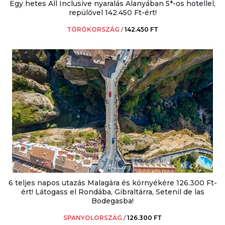
Egy hetes All Inclusive nyaralás Alanyában 5*-os hotellel,
repülővel 142.450 Ft-ért!
TÖRÖKORSZÁG
/
142.450 FT
6 teljes napos utazás Malagára és környékére 126.300 Ft-
ért! Látogass el Rondába, Gibraltárra, Setenil de las
Bodegasba!
SPANYOLORSZÁG
/
126.300 FT