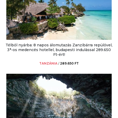
Télből nyárba: 8 napos álomutazás Zanzibárra repülővel,
3*-os medencés hotellel, budapesti indulással 289.650
Ft-ért!
TANZÁNIA
/
289.650 FT