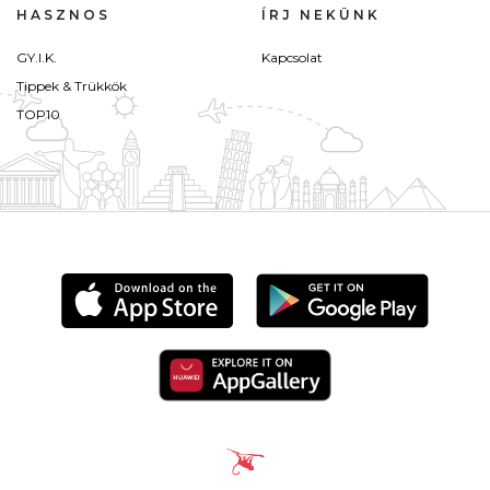
HASZNOS
ÍRJ NEKÜNK
GY.I.K.
Kapcsolat
Tippek & Trükkök
TOP10