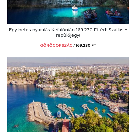
Egy hetes nyaralás Kefalónián 169.230 Ft-ért! Szállás +
repülőjegy!
GÖRÖGORSZÁG
/
169.230 FT