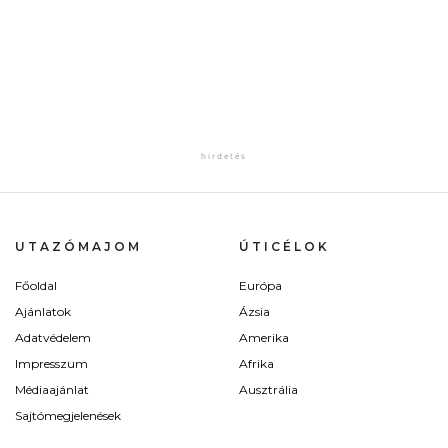
UTAZÓMAJOM
ÚTICÉLOK
Főoldal
Európa
Ajánlatok
Ázsia
Adatvédelem
Amerika
Impresszum
Afrika
Médiaajánlat
Ausztrália
Sajtómegjelenések