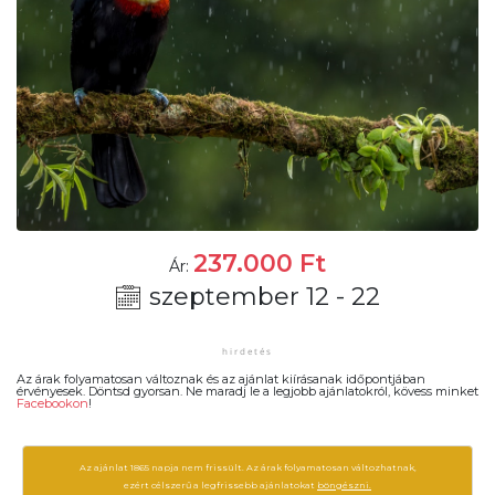
237.000
Ft
Ár:
szeptember 12 - 22
Az árak folyamatosan változnak és az ajánlat kiírásanak időpontjában
érvényesek. Döntsd gyorsan. Ne maradj le a legjobb ajánlatokról, kövess minket
Facebookon
!
Az ajánlat 1865 napja nem frissült. Az árak folyamatosan változhatnak,
ezért célszerű a legfrissebb ajánlatokat
böngészni.