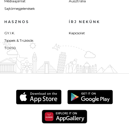
Médiaajánlat
Ausztrália
Sajtómegjelenések
HASZNOS
ÍRJ NEKÜNK
GY.I.K.
Kapcsolat
Tippek & Trükkök
TOP10