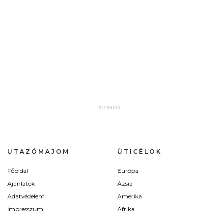
UTAZÓMAJOM
ÚTICÉLOK
Főoldal
Európa
Ajánlatok
Ázsia
Adatvédelem
Amerika
Impresszum
Afrika