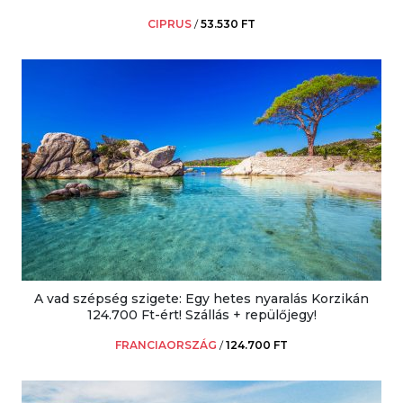
CIPRUS
/
53.530 FT
A vad szépség szigete: Egy hetes nyaralás Korzikán
124.700 Ft-ért! Szállás + repülőjegy!
FRANCIAORSZÁG
/
124.700 FT