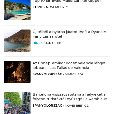
Top 10 látnivaló Mallorcán, térképpel!
TOP10
/
NOVEMBER 19.
Új télből a nyárba járatot indít a Ryanair:
irány Lanzarote!
HÍREK
/
JÚNIUS 08.
Az ünnep, amikor egész Valencia lángra
lobban – Las Fallas de Valencia
SPANYOLORSZÁG
/
MÁRCIUS 14.
Barcelona visszacsábítaná a helyieket a
folyton turistáktól nyüzsgő La Rambla-ra
SPANYOLORSZÁG
/
NOVEMBER 02.