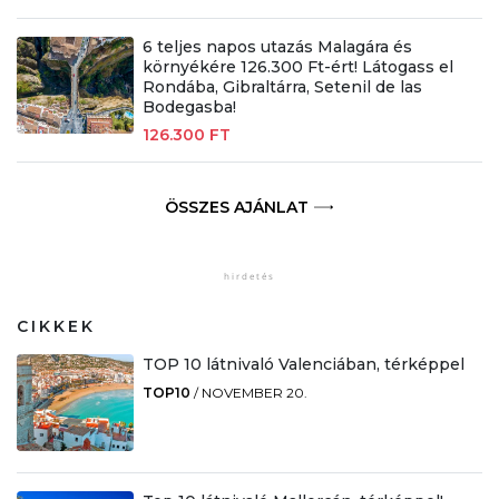
6 teljes napos utazás Malagára és
környékére 126.300 Ft-ért! Látogass el
Rondába, Gibraltárra, Setenil de las
Bodegasba!
126.300 FT
ÖSSZES AJÁNLAT
CIKKEK
TOP 10 látnivaló Valenciában, térképpel
TOP10
/
NOVEMBER 20.