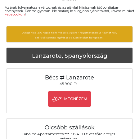
Az árak folyamatosan változnak és az ajánlat kiírásanak időpontjában
érvényesek. Döntsd gyorsan. Ne maradj le a legjobb ajánlatokról, kövess minket
Facebookon
!
Az ajánlat 1276 napja nem frissült. Az árak folyamatosan változhatnak,
ezért célszerű a legfrissebb ajánlatokat
böngészni.
Lanzarote, Spanyolország
Bécs ⇄ Lanzarote
45.900 Ft
MEGNÉZEM
Olcsóbb szállások
Tabaiba Apartamentos *** 158.410 Ft két főre a teljes
időszakra