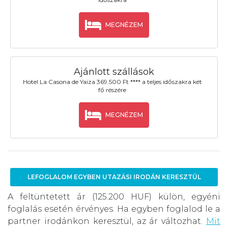
MEGNÉZEM
Ajánlott szállások
Hotel La Casona de Yaiza 369.500 Ft **** a teljes időszakra két
fő részére
MEGNÉZEM
LEFOGLALOM EGYBEN UTAZÁSI IRODÁN KERESZTÜL
A feltüntetett ár (125.200 HUF) külön, egyéni
foglalás esetén érvényes. Ha egyben foglalod le a
partner irodánkon keresztül, az ár változhat.
Mit