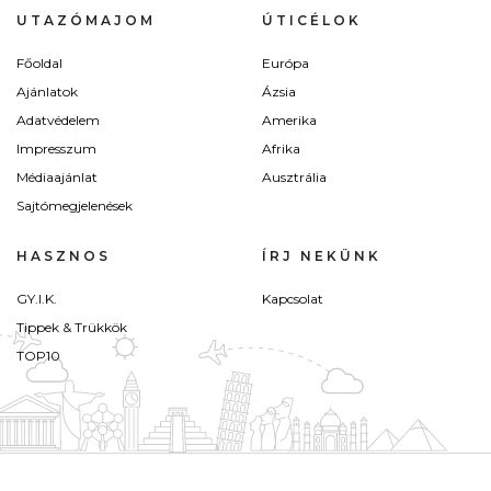
UTAZÓMAJOM
ÚTICÉLOK
Főoldal
Európa
Ajánlatok
Ázsia
Adatvédelem
Amerika
Impresszum
Afrika
Médiaajánlat
Ausztrália
Sajtómegjelenések
HASZNOS
ÍRJ NEKÜNK
GY.I.K.
Kapcsolat
Tippek & Trükkök
TOP10