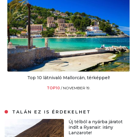
Top 10 látnivaló Mallorcán, térképpel!
TOP10
/
NOVEMBER 19.
TALÁN EZ IS ÉRDEKELHET
Új télből a nyárba járatot
indít a Ryanair: irány
Lanzarote!