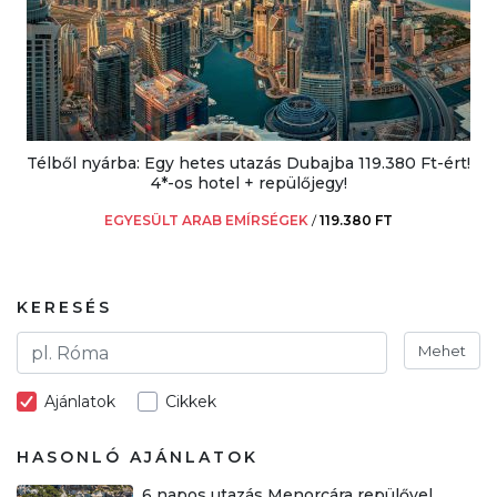
Télből nyárba: Egy hetes utazás Dubajba 119.380 Ft-ért!
4*-os hotel + repülőjegy!
EGYESÜLT ARAB EMÍRSÉGEK
/
119.380 FT
KERESÉS
Mehet
Ajánlatok
Cikkek
HASONLÓ AJÁNLATOK
6 napos utazás Menorcára repülővel,