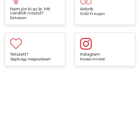
Nem jön ki az ár. Mit
Airbnb
csinálok rosszul?
10.100 Ft kupon
Elolvasom
Tetszett?
Instagram
Segíts egy megosztással!
Kövess minket!