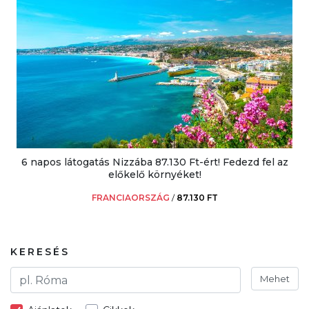
6 napos látogatás Nizzába 87.130 Ft-ért! Fedezd fel az
előkelő környéket!
FRANCIAORSZÁG
/
87.130 FT
KERESÉS
Mehet