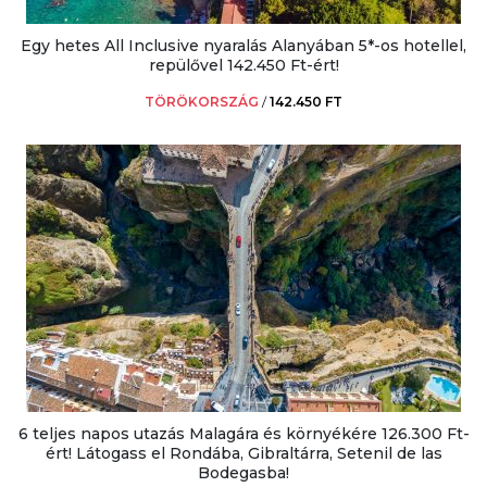
Egy hetes All Inclusive nyaralás Alanyában 5*-os hotellel,
repülővel 142.450 Ft-ért!
TÖRÖKORSZÁG
/
142.450 FT
6 teljes napos utazás Malagára és környékére 126.300 Ft-
ért! Látogass el Rondába, Gibraltárra, Setenil de las
Bodegasba!