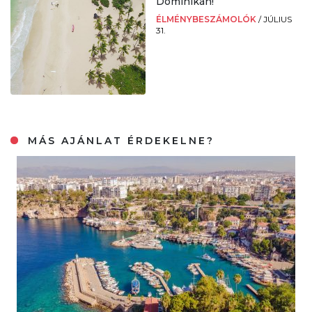
Dominikán!
ÉLMÉNYBESZÁMOLÓK
/
JÚLIUS
31.
MÁS AJÁNLAT ÉRDEKELNE?