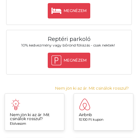
MEGNÉZEM
Reptéri parkoló
10% kedvezmény vagy bőrönd fóliázás - csak nektek!
MEGNÉZEM
Nem jön ki az ár. Mit csinálok rosszul?
Nem jön ki az ár. Mit
Airbnb
csinálok rosszul?
10.100 Ft kupon
Elolvasom