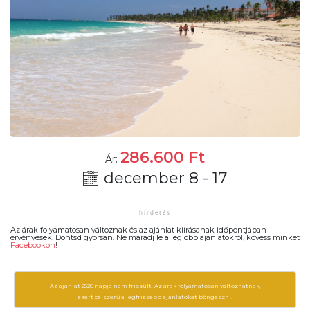
286.600
Ft
Ár:
december 8 - 17
Az árak folyamatosan változnak és az ajánlat kiírásanak időpontjában
érvényesek. Döntsd gyorsan. Ne maradj le a legjobb ajánlatokról, kövess minket
Facebookon
!
Az ajánlat 2528 napja nem frissült. Az árak folyamatosan változhatnak,
ezért célszerű a legfrissebb ajánlatokat
böngészni.