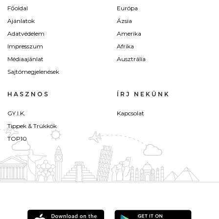
Főoldal
Európa
Ajánlatok
Ázsia
Adatvédelem
Amerika
Impresszum
Afrika
Médiaajánlat
Ausztrália
Sajtómegjelenések
HASZNOS
ÍRJ NEKÜNK
GY.I.K.
Kapcsolat
Tippek & Trükkök
TOP10