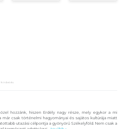
el hozzánk, hiszen Erdély nagy része, mely egykor a mi
Ma már csak történelmi hagyományai és sajátos kultúrája miatt
atottabb utazási célpontja a gyönyörű Székelyföld. Nem csak a
ző természeti adottságai...
tovább »