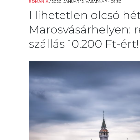
ROMÁNIA
/
2020. JANUÁR 12. VASÁRNAP - 09:30
Hihetetlen olcsó hé
Marosvásárhelyen: r
szállás 10.200 Ft-ért!