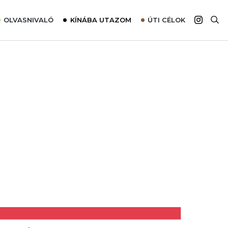
OLVASNIVALÓ
KÍNÁBA UTAZOM
ÚTI CÉLOK
Top 10 látnivalók térképpel
Európa
Tudnivalók az ajánlatok lefoglalásához
Ázsia
Tippek & Trükkök
Amerika
Utazómajom – CitySIM kártya a világutazóknak
Afrika
Interjú
Ausztrália
Élménybeszámolók
Szállodalátogatás
Sajtómegjelenések