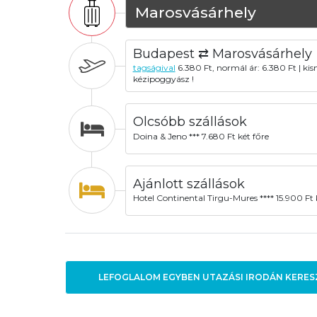
Marosvásárhely
Budapest ⇄ Marosvásárhely
tagságival
6.380 Ft, normál ár: 6.380 Ft | ki
kézipoggyász !
Olcsóbb szállások
Doina & Jeno *** 7.680 Ft két főre
Ajánlott szállások
Hotel Continental Tirgu-Mures **** 15.900 Ft 
LEFOGLALOM EGYBEN UTAZÁSI IRODÁN KERES