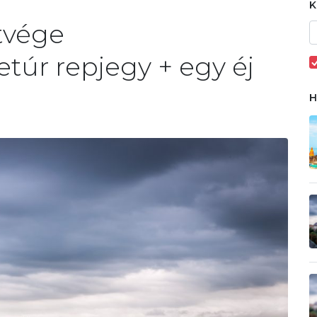
tvége
etúr repjegy + egy éj