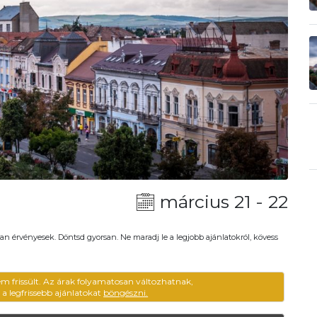
március 21 - 22
an érvényesek. Döntsd gyorsan. Ne maradj le a legjobb ajánlatokról, kövess
em frissült. Az árak folyamatosan változhatnak,
ű a legfrissebb ajánlatokat
böngészni.