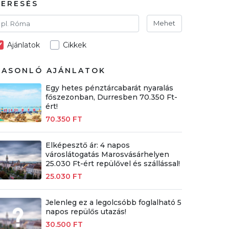
KERESÉS
Mehet
Ajánlatok
Cikkek
HASONLÓ AJÁNLATOK
Egy hetes pénztárcabarát nyaralás
főszezonban, Durresben 70.350 Ft-
ért!
70.350 FT
Elképesztő ár: 4 napos
városlátogatás Marosvásárhelyen
25.030 Ft-ért repülővel és szállással!
25.030 FT
Jelenleg ez a legolcsóbb foglalható 5
napos repülős utazás!
30.500 FT