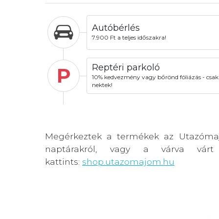
Autóbérlés
7.900 Ft a teljes időszakra!
Reptéri parkoló
P
10% kedvezmény vagy bőrönd fóliázás - csak
nektek!
Megérkeztek a termékek az Utazóma
naptárakról, vagy a várva várt
kattints:
shop.utazomajom.hu