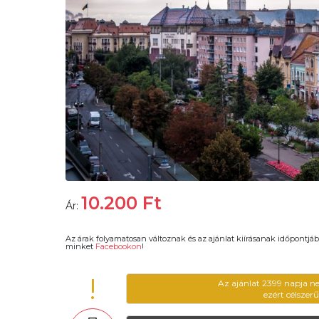
10.200
Ft
Ár:
Az árak folyamatosan változnak és az ajánlat kiírásanak időpontjáb
minket
Facebookon
!
!
Az ajánlat 2399 napja n
ezért célszer