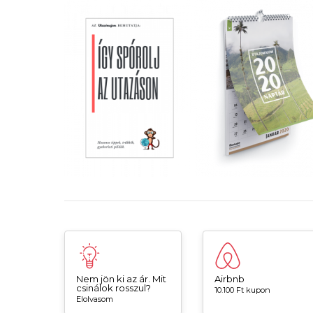
Nem jön ki az ár. Mit
Airbnb
csinálok rosszul?
10.100 Ft kupon
Elolvasom