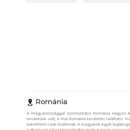
Románia
A Magyarországgal szomszédos Románia nagyon köz
területünk volt, a mai Románia területén található. 
tekinthető csak önállónak. A magyarok egyik leglátog
kultúrája és a hozzám kötödés miatt, hanem a lenyűgö