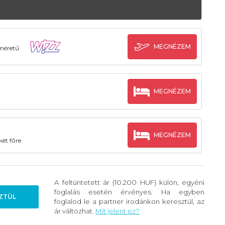
MEGNÉZEM
sméretű
MEGNÉZEM
MEGNÉZEM
két főre
A feltüntetett ár (10.200 HUF) külön, egyéni
foglalás esetén érvényes. Ha egyben
ZTÜL
foglalod le a partner irodánkon keresztül, az
ár változhat.
Mit jelent ez?