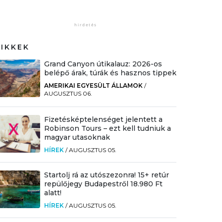
CIKKEK
Grand Canyon útikalauz: 2026-os
belépő árak, túrák és hasznos tippek
AMERIKAI EGYESÜLT ÁLLAMOK
/
AUGUSZTUS 06.
Fizetésképtelenséget jelentett a
Robinson Tours – ezt kell tudniuk a
magyar utasoknak
HÍREK
/
AUGUSZTUS 05.
Startolj rá az utószezonra! 15+ retúr
repülőjegy Budapestről 18.980 Ft
alatt!
HÍREK
/
AUGUSZTUS 05.