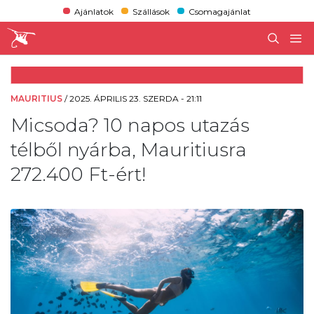
Ajánlatok
Szállások
Csomagajánlat
MAURITIUS
/
2025. ÁPRILIS 23. SZERDA - 21:11
Micsoda? 10 napos utazás
télből nyárba, Mauritiusra
272.400 Ft-ért!