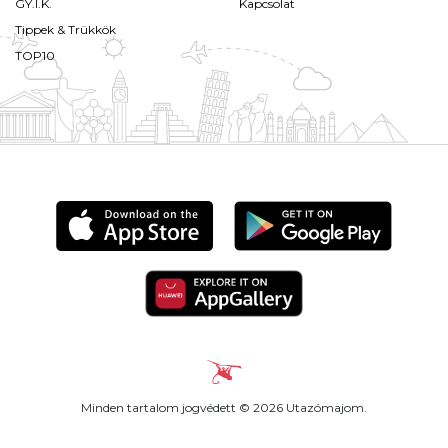
GY.I.K.
Kapcsolat
Tippek & Trükkök
TOP10
Minden tartalom jogvédett © 2026 Utazómajom.