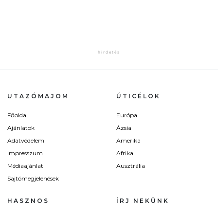
UTAZÓMAJOM
ÚTICÉLOK
Főoldal
Európa
Ajánlatok
Ázsia
Adatvédelem
Amerika
Impresszum
Afrika
Médiaajánlat
Ausztrália
Sajtómegjelenések
HASZNOS
ÍRJ NEKÜNK