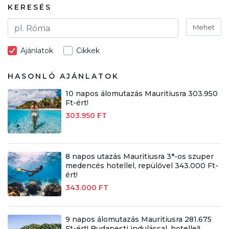
KERESÉS
Mehet
Ajánlatok
Cikkek
HASONLÓ AJÁNLATOK
10 napos álomutazás Mauritiusra 303.950
Ft-ért!
303.950 FT
8 napos utazás Mauritiusra 3*-os szuper
medencés hotellel, repülővel 343.000 Ft-
ért!
343.000 FT
9 napos álomutazás Mauritiusra 281.675
Ft-ért! Budapesti indulással, hotellel!