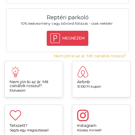
Reptéri parkoló
10% kedvezmény vagy bőrönd fóliázás - csak nektek!
MEGNÉZEM
Nem jön ki az ár. Mit csinálok rosszul?
Nem jön ki az ár. Mit
Airbnb
csinálok rosszul?
10.100 Ft kupon
Elolvasom
Tetszett?
Instagram
Segíts egy megosztással!
Kövess minket!