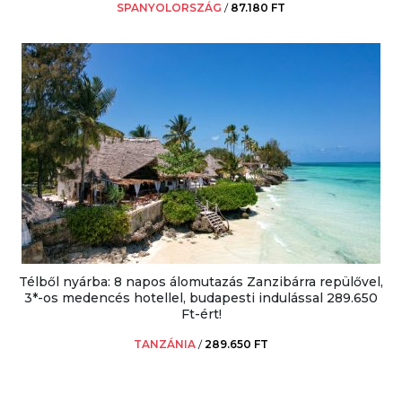
SPANYOLORSZÁG
/
87.180 FT
Télből nyárba: 8 napos álomutazás Zanzibárra repülővel,
3*-os medencés hotellel, budapesti indulással 289.650
Ft-ért!
TANZÁNIA
/
289.650 FT