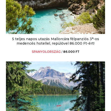
5 teljes napos utazás Mallorcára félpanziós 3*-os
medencés hotellel, repülővel 86.000 Ft-ért!
SPANYOLORSZÁG
/
86.000 FT