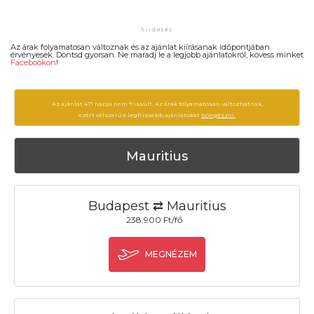
Az árak folyamatosan változnak és az ajánlat kiírásanak időpontjában
érvényesek. Döntsd gyorsan. Ne maradj le a legjobb ajánlatokról, kövess minket
Facebookon
!
Az ajánlat 471 napja nem frissült. Az árak folyamatosan változhatnak,
ezért célszerű a legfrissebb ajánlatokat
böngészni.
Mauritius
Budapest ⇄ Mauritius
238.900 Ft/fő
MEGNÉZEM