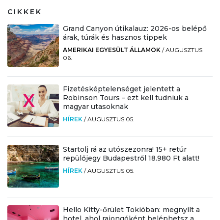
CIKKEK
Grand Canyon útikalauz: 2026-os belépő
árak, túrák és hasznos tippek
AMERIKAI EGYESÜLT ÁLLAMOK
/
AUGUSZTUS
06.
Fizetésképtelenséget jelentett a
Robinson Tours – ezt kell tudniuk a
magyar utasoknak
HÍREK
/
AUGUSZTUS 05.
Startolj rá az utószezonra! 15+ retúr
repülőjegy Budapestről 18.980 Ft alatt!
HÍREK
/
AUGUSZTUS 05.
Hello Kitty-őrület Tokióban: megnyílt a
hotel, ahol rajongóként beléphetsz a