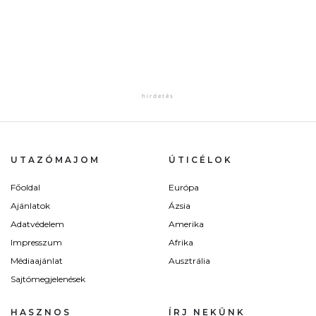
UTAZÓMAJOM
ÚTICÉLOK
Főoldal
Európa
Ajánlatok
Ázsia
Adatvédelem
Amerika
Impresszum
Afrika
Médiaajánlat
Ausztrália
Sajtómegjelenések
HASZNOS
ÍRJ NEKÜNK