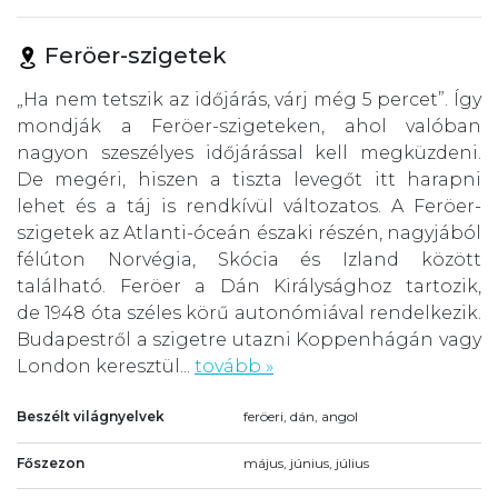
Feröer-szigetek
„Ha nem tetszik az időjárás, várj még 5 percet”. Így
mondják a Feröer-szigeteken, ahol valóban
nagyon szeszélyes időjárással kell megküzdeni.
De megéri, hiszen a tiszta levegőt itt harapni
lehet és a táj is rendkívül változatos. A Feröer-
szigetek az Atlanti-óceán északi részén, nagyjából
félúton Norvégia, Skócia és Izland között
található. Feröer a Dán Királysághoz tartozik,
de 1948 óta széles körű autonómiával rendelkezik.
Budapestről a szigetre utazni Koppenhágán vagy
London keresztül...
tovább »
Beszélt világnyelvek
feröeri, dán, angol
Főszezon
május, június, július