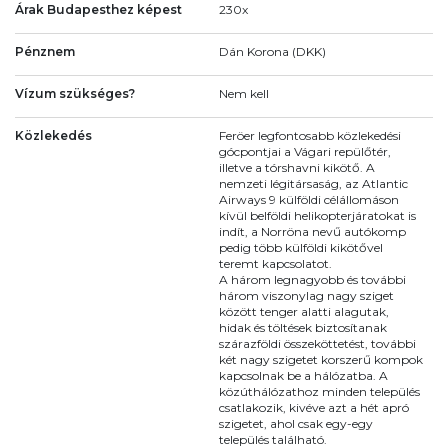
Árak Budapesthez képest
230x
Pénznem
Dán Korona (DKK)
Vízum szükséges?
Nem kell
Közlekedés
Feröer legfontosabb közlekedési
gócpontjai a Vágari repülőtér,
illetve a tórshavni kikötő. A
nemzeti légitársaság, az Atlantic
Airways 9 külföldi célállomáson
kívül belföldi helikopterjáratokat is
indít, a Norröna nevű autókomp
pedig több külföldi kikötővel
teremt kapcsolatot.
A három legnagyobb és további
három viszonylag nagy sziget
között tenger alatti alagutak,
hidak és töltések biztosítanak
szárazföldi összeköttetést, további
két nagy szigetet korszerű kompok
kapcsolnak be a hálózatba. A
közúthálózathoz minden település
csatlakozik, kivéve azt a hét apró
szigetet, ahol csak egy-egy
település található.