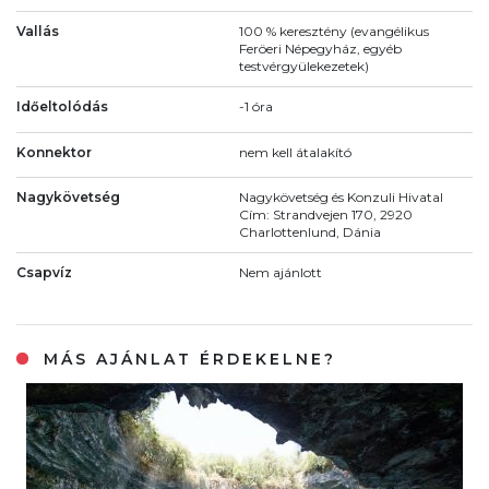
Vallás
100 % keresztény (evangélikus
Feröeri Népegyház, egyéb
testvérgyülekezetek)
Időeltolódás
-1 óra
Konnektor
nem kell átalakító
Nagykövetség
Nagykövetség és Konzuli Hivatal
Cím: Strandvejen 170, 2920
Charlottenlund, Dánia
Csapvíz
Nem ajánlott
MÁS AJÁNLAT ÉRDEKELNE?