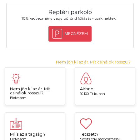
Reptéri parkoló
10% kedvezmény vagy bőrönd fóliázás - csak nektek!
MEGNÉZEM
Nem jön ki az ár. Mit csinálok rosszul?
Nem jön ki az ár. Mit
Airbnb
csinálok rosszul?
10.100 Ft kupon
Elolvasom
Mi is az a tagsági?
Tetszett?
Elolvasom
Segíts egy megosztással!