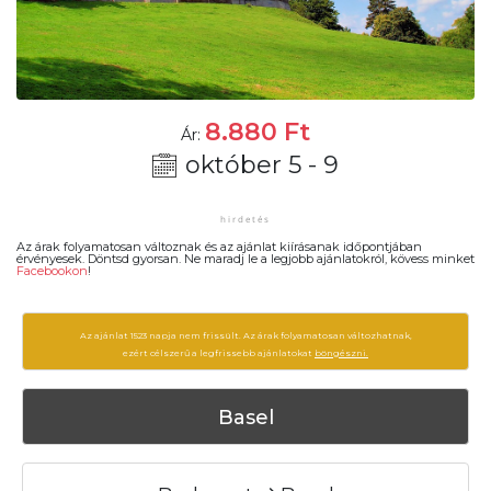
8.880
Ft
Ár:
október 5 - 9
Az árak folyamatosan változnak és az ajánlat kiírásanak időpontjában
érvényesek. Döntsd gyorsan. Ne maradj le a legjobb ajánlatokról, kövess minket
Facebookon
!
Az ajánlat 1523 napja nem frissült. Az árak folyamatosan változhatnak,
ezért célszerű a legfrissebb ajánlatokat
böngészni.
Basel