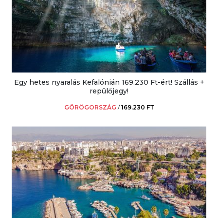
Egy hetes nyaralás Kefalónián 169.230 Ft-ért! Szállás +
repülőjegy!
GÖRÖGORSZÁG
/
169.230 FT