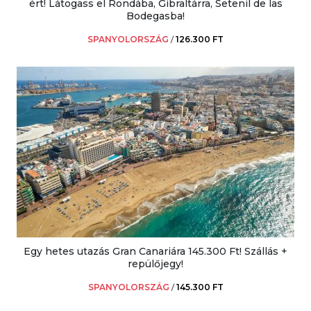
ért! Látogass el Rondába, Gibraltárra, Setenil de las
Bodegasba!
SPANYOLORSZÁG
/
126.300 FT
Egy hetes utazás Gran Canariára 145.300 Ft! Szállás +
repülőjegy!
SPANYOLORSZÁG
/
145.300 FT