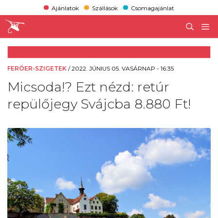
Ajánlatok
Szállások
Csomagajánlat
FERÖER-SZIGETEK
/
2022. JÚNIUS 05. VASÁRNAP - 16:35
Micsoda!? Ezt nézd: retúr
repülőjegy Svájcba 8.880 Ft!