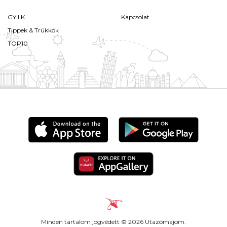
GY.I.K.
Kapcsolat
Tippek & Trükkök
TOP10
Minden tartalom jogvédett © 2026 Utazómajom.