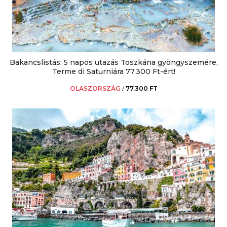
Bakancslistás: 5 napos utazás Toszkána gyöngyszemére,
Terme di Saturniára 77.300 Ft-ért!
OLASZORSZÁG
/
77.300 FT