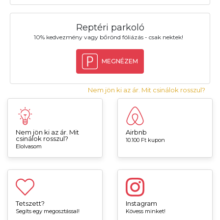
Reptéri parkoló
10% kedvezmény vagy bőrönd fóliázás - csak nektek!
MEGNÉZEM
Nem jön ki az ár. Mit csinálok rosszul?
Nem jön ki az ár. Mit
Airbnb
csinálok rosszul?
10.100 Ft kupon
Elolvasom
Tetszett?
Instagram
Segíts egy megosztással!
Kövess minket!