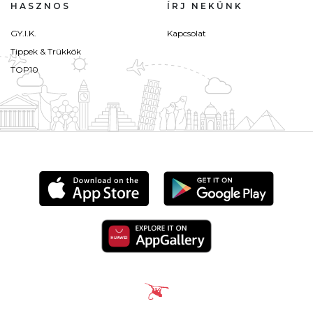
HASZNOS
ÍRJ NEKÜNK
GY.I.K.
Kapcsolat
Tippek & Trükkök
TOP10