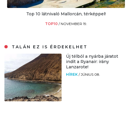
Top 10 látnivaló Mallorcán, térképpel!
TOP10
/
NOVEMBER 19.
TALÁN EZ IS ÉRDEKELHET
Új télből a nyárba járatot
indít a Ryanair: irány
Lanzarote!
HÍREK
/
JÚNIUS 08.