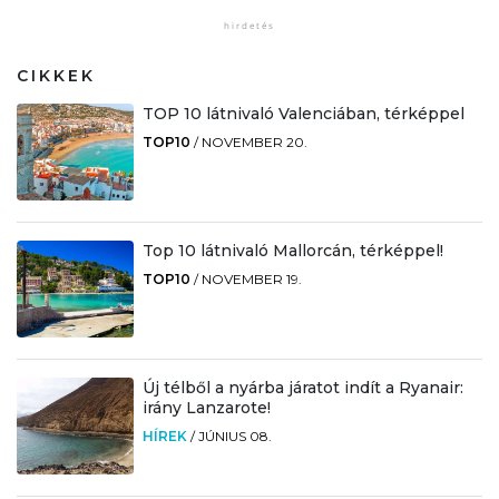
CIKKEK
TOP 10 látnivaló Valenciában, térképpel
TOP10
/
NOVEMBER 20.
Top 10 látnivaló Mallorcán, térképpel!
TOP10
/
NOVEMBER 19.
Új télből a nyárba járatot indít a Ryanair:
irány Lanzarote!
HÍREK
/
JÚNIUS 08.