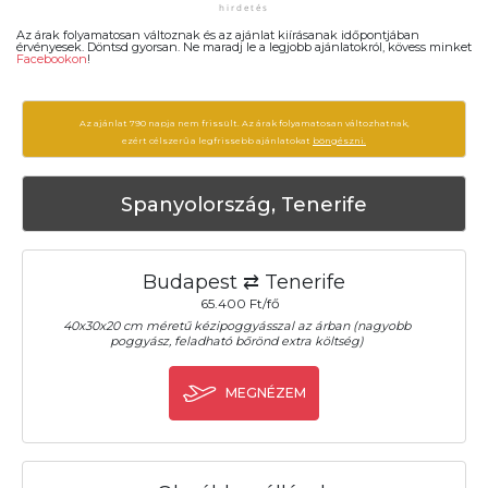
Az árak folyamatosan változnak és az ajánlat kiírásanak időpontjában
érvényesek. Döntsd gyorsan. Ne maradj le a legjobb ajánlatokról, kövess minket
Facebookon
!
Az ajánlat 790 napja nem frissült. Az árak folyamatosan változhatnak,
ezért célszerű a legfrissebb ajánlatokat
böngészni.
Spanyolország, Tenerife
Budapest ⇄ Tenerife
65.400 Ft/fő
40x30x20 cm méretű kézipoggyásszal az árban (nagyobb
poggyász, feladható bőrönd extra költség)
MEGNÉZEM