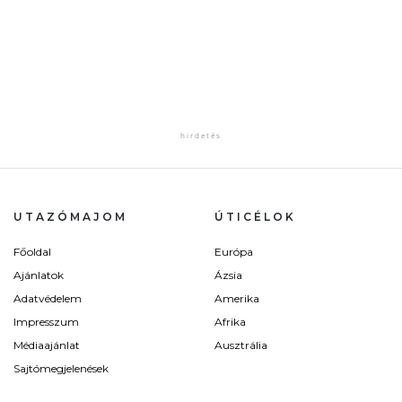
UTAZÓMAJOM
ÚTICÉLOK
Főoldal
Európa
Ajánlatok
Ázsia
Adatvédelem
Amerika
Impresszum
Afrika
Médiaajánlat
Ausztrália
Sajtómegjelenések