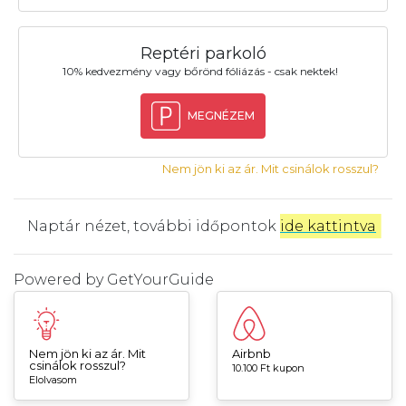
Reptéri parkoló
10% kedvezmény vagy bőrönd fóliázás - csak nektek!
MEGNÉZEM
Nem jön ki az ár. Mit csinálok rosszul?
Naptár nézet, további időpontok
ide kattintva
.
Powered by
GetYourGuide
Nem jön ki az ár. Mit
Airbnb
csinálok rosszul?
10.100 Ft kupon
Elolvasom