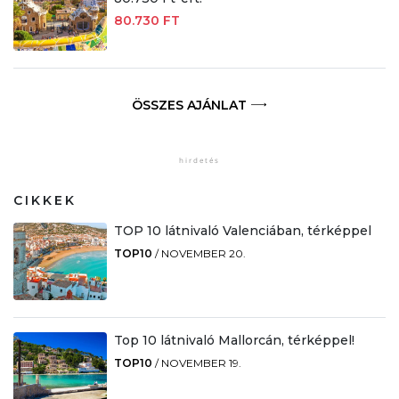
80.730 FT
ÖSSZES AJÁNLAT
CIKKEK
TOP 10 látnivaló Valenciában, térképpel
TOP10
/
NOVEMBER 20.
Top 10 látnivaló Mallorcán, térképpel!
TOP10
/
NOVEMBER 19.