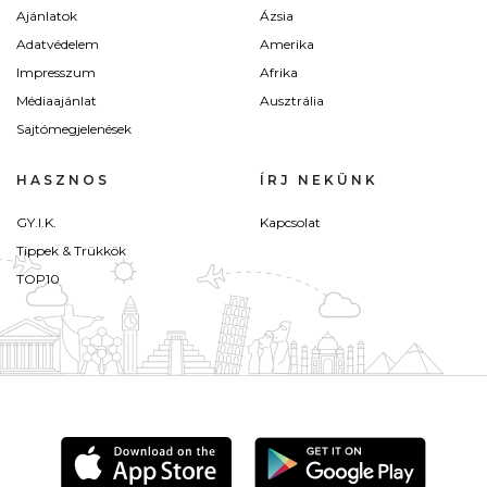
Ajánlatok
Ázsia
Adatvédelem
Amerika
Impresszum
Afrika
Médiaajánlat
Ausztrália
Sajtómegjelenések
HASZNOS
ÍRJ NEKÜNK
GY.I.K.
Kapcsolat
Tippek & Trükkök
TOP10