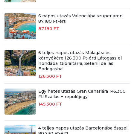
6 napos utazás Valenciába szuper áron
87.180 Ft-ért!
87.180 FT
6 teljes napos utazás Malagára és
környékére 126.300 Ft-ért! Látogass el
Rondába, Gibraltárra, Setenil de las
Bodegasba!
126.300 FT
Egy hetes utazás Gran Canariára 145.300
Ft! Szállás + repülőjegy!
145.300 FT
4 teljes napos utazás Barcelonába ősszel
80.730 Ft-ért!