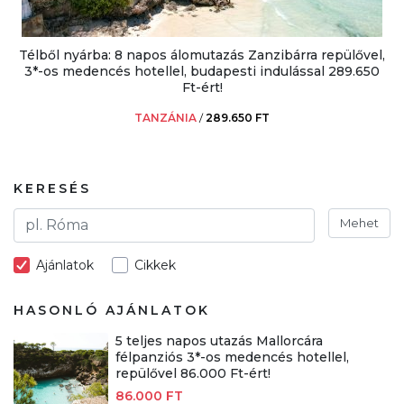
Télből nyárba: 8 napos álomutazás Zanzibárra repülővel,
3*-os medencés hotellel, budapesti indulással 289.650
Ft-ért!
TANZÁNIA
/
289.650 FT
KERESÉS
Mehet
Ajánlatok
Cikkek
HASONLÓ AJÁNLATOK
5 teljes napos utazás Mallorcára
félpanziós 3*-os medencés hotellel,
repülővel 86.000 Ft-ért!
86.000 FT