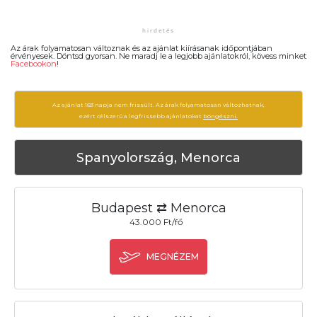
Az árak folyamatosan változnak és az ajánlat kiírásanak időpontjában
érvényesek. Döntsd gyorsan. Ne maradj le a legjobb ajánlatokról, kövess minket
Facebookon
!
Az ajánlat 183 napja nem frissült. Az árak folyamatosan változhatnak,
ezért célszerű a legfrissebb ajánlatokat
böngészni.
Spanyolország, Menorca
Budapest ⇄ Menorca
43.000 Ft/fő
MEGNÉZEM