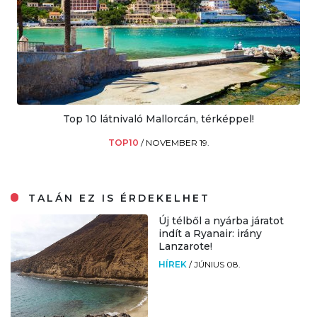
Top 10 látnivaló Mallorcán, térképpel!
TOP10
/
NOVEMBER 19.
TALÁN EZ IS ÉRDEKELHET
Új télből a nyárba járatot
indít a Ryanair: irány
Lanzarote!
HÍREK
/
JÚNIUS 08.