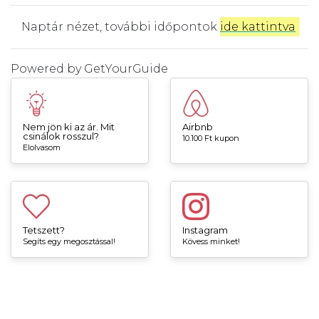
Naptár nézet, további időpontok
ide kattintva
.
Powered by
GetYourGuide
Nem jön ki az ár. Mit
Airbnb
csinálok rosszul?
10.100 Ft kupon
Elolvasom
Tetszett?
Instagram
Segíts egy megosztással!
Kövess minket!