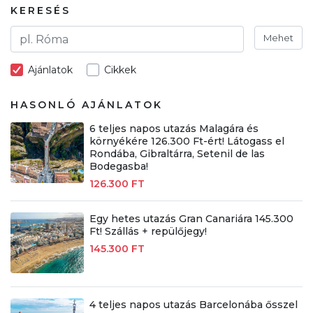
KERESÉS
Mehet
Ajánlatok
Cikkek
HASONLÓ AJÁNLATOK
6 teljes napos utazás Malagára és
környékére 126.300 Ft-ért! Látogass el
Rondába, Gibraltárra, Setenil de las
Bodegasba!
126.300 FT
Egy hetes utazás Gran Canariára 145.300
Ft! Szállás + repülőjegy!
145.300 FT
4 teljes napos utazás Barcelonába ősszel