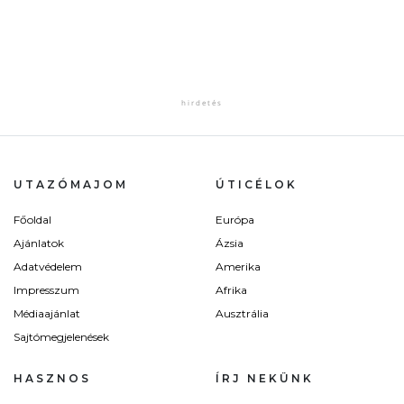
UTAZÓMAJOM
ÚTICÉLOK
Főoldal
Európa
Ajánlatok
Ázsia
Adatvédelem
Amerika
Impresszum
Afrika
Médiaajánlat
Ausztrália
Sajtómegjelenések
HASZNOS
ÍRJ NEKÜNK