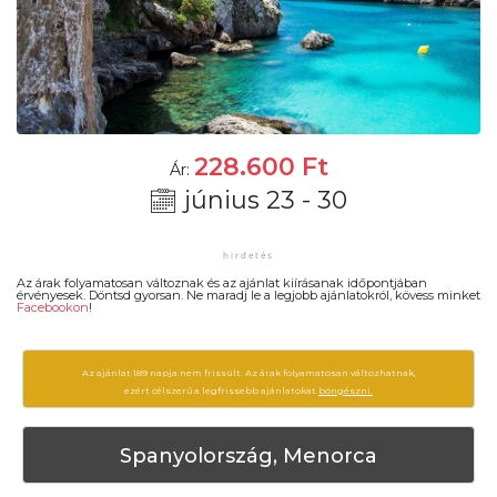
228.600
Ft
Ár:
június 23 - 30
Az árak folyamatosan változnak és az ajánlat kiírásanak időpontjában
érvényesek. Döntsd gyorsan. Ne maradj le a legjobb ajánlatokról, kövess minket
Facebookon
!
Az ajánlat 189 napja nem frissült. Az árak folyamatosan változhatnak,
ezért célszerű a legfrissebb ajánlatokat
böngészni.
Spanyolország, Menorca