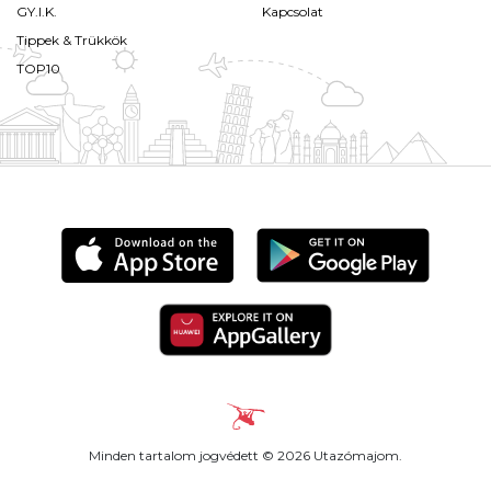
GY.I.K.
Kapcsolat
Tippek & Trükkök
TOP10
Minden tartalom jogvédett © 2026 Utazómajom.