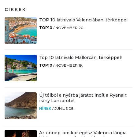
CIKKEK
TOP 10 látnivaló Valenciában, térképpel
TOP10
/
NOVEMBER 20.
Top 10 látnivaló Mallorcán, térképpel!
TOP10
/
NOVEMBER 19.
Új télből a nyárba járatot indít a Ryanair:
irány Lanzarote!
HÍREK
/
JÚNIUS 08.
Az ünnep, amikor egész Valencia lángra