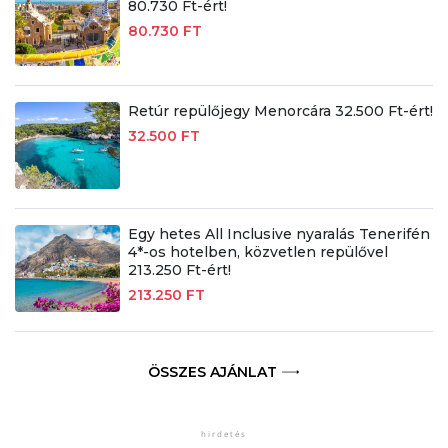
80.730 Ft-ért!
80.730 FT
Retúr repülőjegy Menorcára 32.500 Ft-ért!
32.500 FT
Egy hetes All Inclusive nyaralás Tenerifén
4*-os hotelben, közvetlen repülővel
213.250 Ft-ért!
213.250 FT
ÖSSZES AJÁNLAT