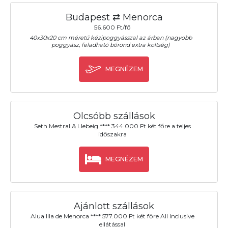
Budapest ⇄ Menorca
56.600 Ft/fő
40x30x20 cm méretű kézipoggyásszal az árban (nagyobb
poggyász, feladható bőrönd extra költség)
MEGNÉZEM
Olcsóbb szállások
Seth Mestral & Llebeig **** 344.000 Ft két főre a teljes
időszakra
MEGNÉZEM
Ajánlott szállások
Alua Illa de Menorca **** 577.000 Ft két főre All Inclusive
ellátással