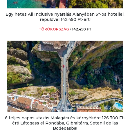
Egy hetes All Inclusive nyaralás Alanyában 5*-os hotellel,
repülővel 142.450 Ft-ért!
TÖRÖKORSZÁG
/
142.450 FT
6 teljes napos utazás Malagára és környékére 126.300 Ft-
ért! Látogass el Rondába, Gibraltárra, Setenil de las
Bodegasba!