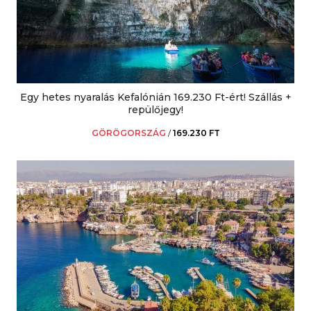
Egy hetes nyaralás Kefalónián 169.230 Ft-ért! Szállás +
repülőjegy!
GÖRÖGORSZÁG
/
169.230 FT