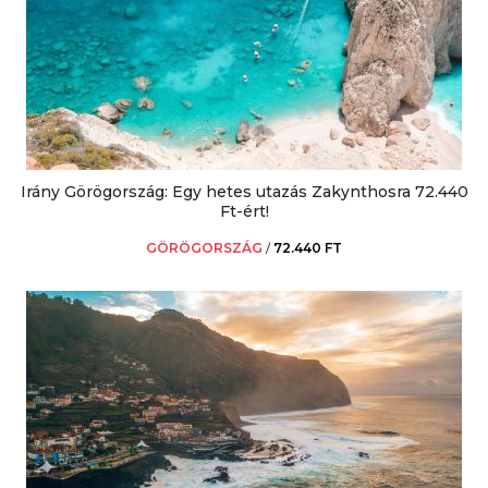
Irány Görögország: Egy hetes utazás Zakynthosra 72.440
Ft-ért!
GÖRÖGORSZÁG
/
72.440 FT