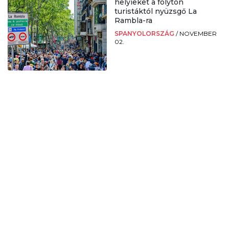
helyieket a folyton
turistáktól nyüzsgő La
Rambla-ra
SPANYOLORSZÁG
/
NOVEMBER
02.