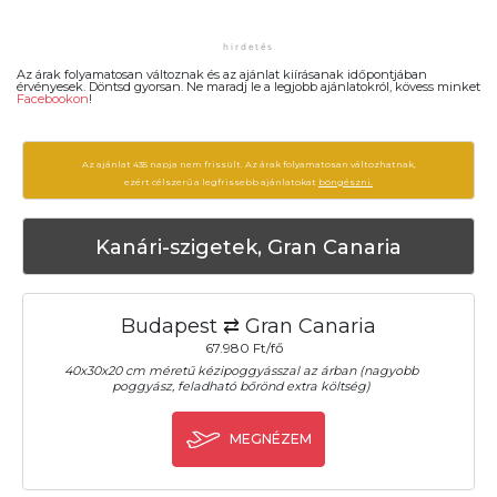
Az árak folyamatosan változnak és az ajánlat kiírásanak időpontjában
érvényesek. Döntsd gyorsan. Ne maradj le a legjobb ajánlatokról, kövess minket
Facebookon
!
Az ajánlat 435 napja nem frissült. Az árak folyamatosan változhatnak,
ezért célszerű a legfrissebb ajánlatokat
böngészni.
Kanári-szigetek, Gran Canaria
Budapest ⇄ Gran Canaria
67.980 Ft/fő
40x30x20 cm méretű kézipoggyásszal az árban (nagyobb
poggyász, feladható bőrönd extra költség)
MEGNÉZEM