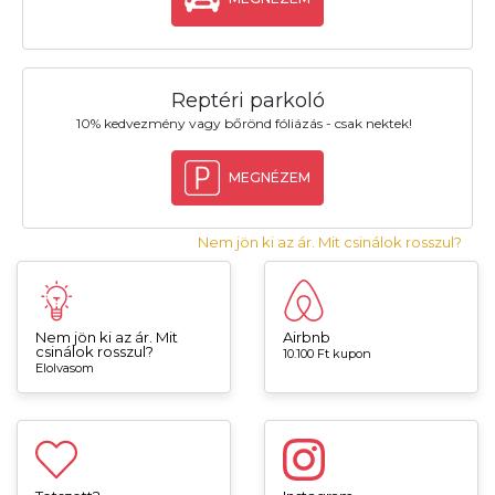
Reptéri parkoló
10% kedvezmény vagy bőrönd fóliázás - csak nektek!
MEGNÉZEM
Nem jön ki az ár. Mit csinálok rosszul?
Nem jön ki az ár. Mit
Airbnb
csinálok rosszul?
10.100 Ft kupon
Elolvasom