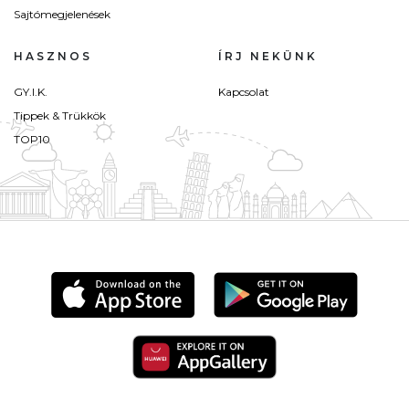
Sajtómegjelenések
HASZNOS
ÍRJ NEKÜNK
GY.I.K.
Kapcsolat
Tippek & Trükkök
TOP10