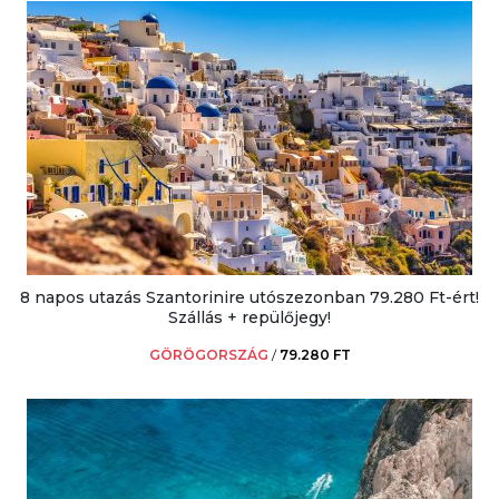
8 napos utazás Szantorinire utószezonban 79.280 Ft-ért!
Szállás + repülőjegy!
GÖRÖGORSZÁG
/
79.280 FT