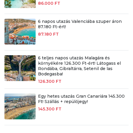
86.000 FT
6 napos utazás Valenciába szuper áron
87.180 Ft-ért!
87.180 FT
6 teljes napos utazás Malagára és
környékére 126.300 Ft-ért! Látogass el
Rondába, Gibraltárra, Setenil de las
Bodegasba!
126.300 FT
Egy hetes utazás Gran Canariára 145.300
Ft! Szállás + repülőjegy!
145.300 FT