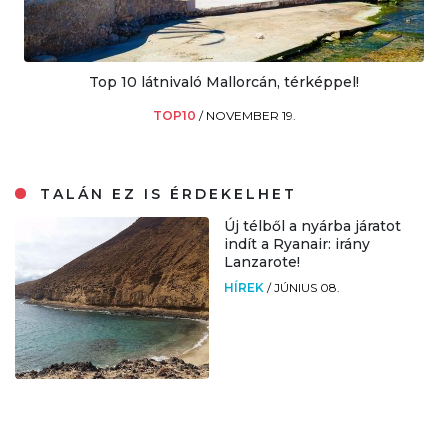
Top 10 látnivaló Mallorcán, térképpel!
TOP10
/
NOVEMBER 19.
TALÁN EZ IS ÉRDEKELHET
Új télből a nyárba járatot
indít a Ryanair: irány
Lanzarote!
HÍREK
/
JÚNIUS 08.