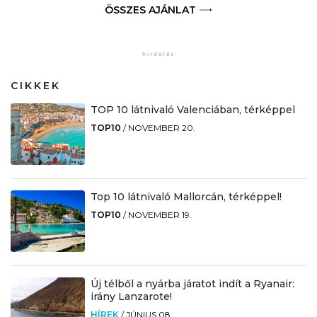
ÖSSZES AJÁNLAT
CIKKEK
TOP 10 látnivaló Valenciában, térképpel
TOP10
/
NOVEMBER 20.
Top 10 látnivaló Mallorcán, térképpel!
TOP10
/
NOVEMBER 19.
Új télből a nyárba járatot indít a Ryanair:
irány Lanzarote!
HÍREK
/
JÚNIUS 08.