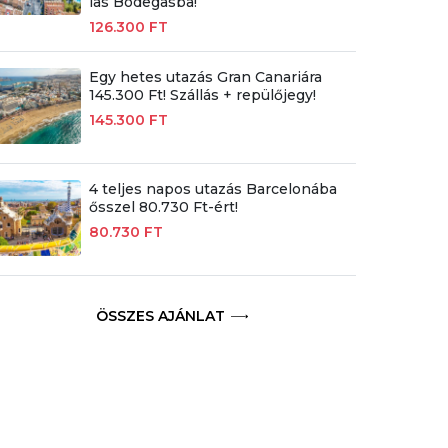
las Bodegasba!
126.300 FT
Egy hetes utazás Gran Canariára
145.300 Ft! Szállás + repülőjegy!
145.300 FT
4 teljes napos utazás Barcelonába
ősszel 80.730 Ft-ért!
80.730 FT
ÖSSZES AJÁNLAT