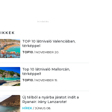
CIKKEK
TOP 10 látnivaló Valenciában,
térképpel
TOP10
/
NOVEMBER 20.
Top 10 látnivaló Mallorcán,
térképpel!
TOP10
/
NOVEMBER 19.
Új télből a nyárba járatot indít a
Ryanair: irány Lanzarote!
HÍREK
/
JÚNIUS 08.