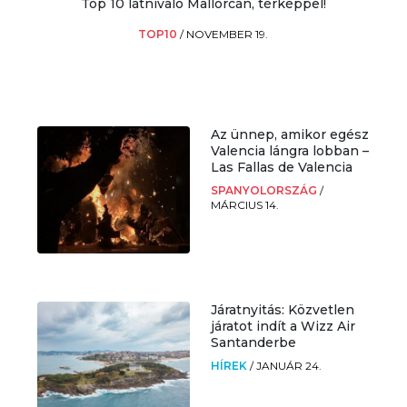
Top 10 látnivaló Mallorcán, térképpel!
TOP10
/
NOVEMBER 19.
Az ünnep, amikor egész
Valencia lángra lobban –
Las Fallas de Valencia
SPANYOLORSZÁG
/
MÁRCIUS 14.
Járatnyitás: Közvetlen
járatot indít a Wizz Air
Santanderbe
HÍREK
/
JANUÁR 24.