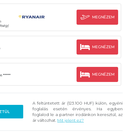
MEGNÉZEM
n
tség)
MEGNÉZEM
s
MEGNÉZEM
s *****
A feltüntetett ár (123.100 HUF) külön, egyéni
foglalás esetén érvényes. Ha egyben
ZTÜL
foglalod le a partner irodánkon keresztül, az
ár változhat.
Mit jelent ez?