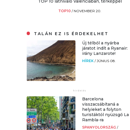
TOP 10 látnivaló Valenciában, térképpel
TOP10
/
NOVEMBER 20.
TALÁN EZ IS ÉRDEKELHET
Új télből a nyárba
járatot indít a Ryanair:
irány Lanzarote!
HÍREK
/
JÚNIUS 08.
Barcelona
visszacsábítaná a
helyieket a folyton
turistáktól nyüzsgő La
Rambla-ra
SPANYOLORSZÁG
/