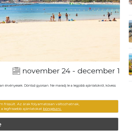
november 24 - december 1
an érvényesek. Döntsd gyorsan. Ne maradj le a legjobb ajánlatokról, kövess
m frissült. Az árak folyamatosan változhatnak,
ű a legfrissebb ajánlatokat
böngészni.
e