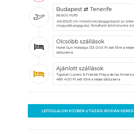
Budapest ⇄ Tenerife
56.600 Ft/fő
40x30x20 cm méretű kézipoggyásszal az árba
(nagyobb poggyász, feladható bőrönd extra köl
Olcsóbb szállások
Hotel Sun Holidays 133.000 Ft két főre a telje
időszakra
Ajánlott szállások
Tigotan Lovers & Friends Playa de las America
489.400 Ft két főre a teljes időszakra
LEFOGLALOM EGYBEN UTAZÁSI IRODÁN KERES