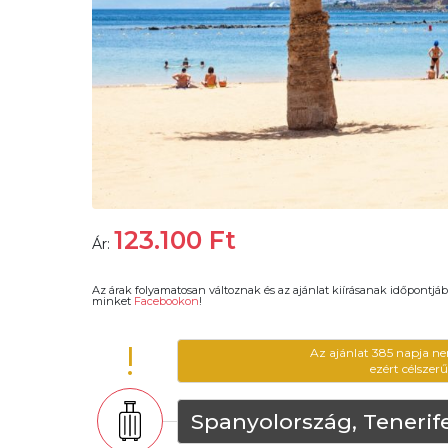
123.100
Ft
Ár:
Az árak folyamatosan változnak és az ajánlat kiírásanak időpontjáb
minket
Facebookon
!
!
Az ajánlat 385 napja ne
ezért célszer
Spanyolország, Tenerif