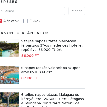
KERESÉS
Mehet
Ajánlatok
Cikkek
HASONLÓ AJÁNLATOK
5 teljes napos utazás Mallorcára
félpanziós 3*-os medencés hotellel,
repülővel 86.000 Ft-ért!
86.000 FT
6 napos utazás Valenciába szuper
áron 87.180 Ft-ért!
87.180 FT
6 teljes napos utazás Malagára és
környékére 126.300 Ft-ért! Látogass
el Rondába, Gibraltárra, Setenil de