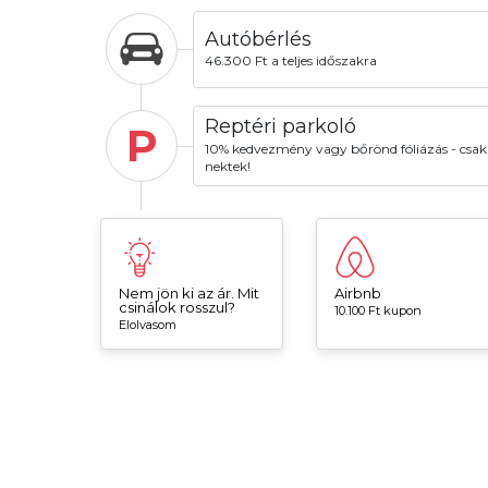
Autóbérlés
46.300 Ft a teljes időszakra
Reptéri parkoló
P
10% kedvezmény vagy bőrönd fóliázás - csak
nektek!
Nem jön ki az ár. Mit
Airbnb
csinálok rosszul?
10.100 Ft kupon
Elolvasom