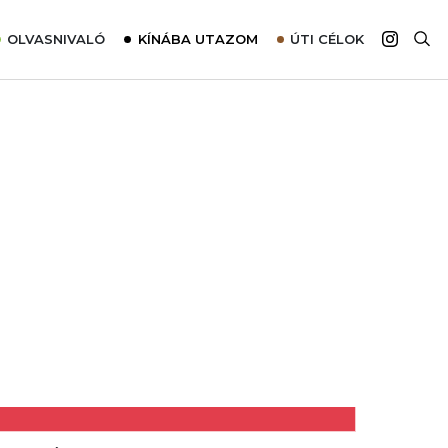
OLVASNIVALÓ
KÍNÁBA UTAZOM
ÚTI CÉLOK
Top 10 látnivalók térképpel
Európa
Tudnivalók az ajánlatok lefoglalásához
Ázsia
Tippek & Trükkök
Amerika
Utazómajom – CitySIM kártya a világutazóknak
Afrika
Interjú
Ausztrália
Élménybeszámolók
Szállodalátogatás
Sajtómegjelenések