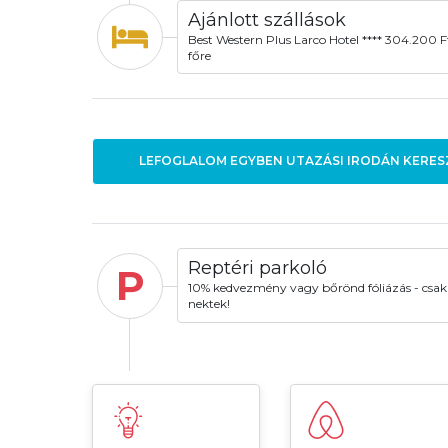
Ajánlott szállások
Best Western Plus Larco Hotel **** 304.200 F
főre
LEFOGLALOM EGYBEN UTAZÁSI IRODÁN KERES
Reptéri parkoló
P
10% kedvezmény vagy bőrönd fóliázás - csak
nektek!