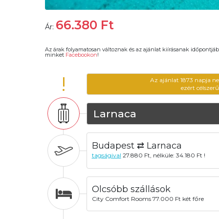
66.380
Ft
Ár:
Az árak folyamatosan változnak és az ajánlat kiírásanak időpontjáb
minket
Facebookon
!
!
Az ajánlat 1873 napja n
ezért célszer
Larnaca
Budapest ⇄ Larnaca
tagságival
27.880 Ft, nélküle: 34.180 Ft !
Olcsóbb szállások
City Comfort Rooms 77.000 Ft két főre