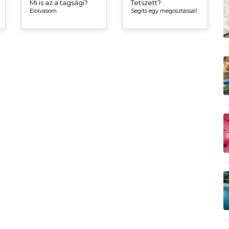
Mi is az a tagsági?
Tetszett?
Elolvasom
Segíts egy megosztással!