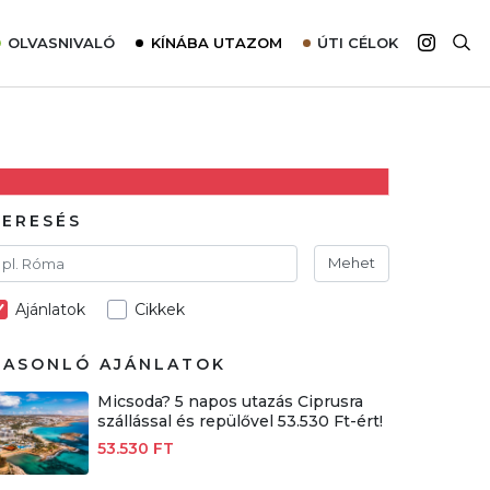
OLVASNIVALÓ
KÍNÁBA UTAZOM
ÚTI CÉLOK
Top 10 látnivalók térképpel
Európa
Tudnivalók az ajánlatok lefoglalásához
Ázsia
Tippek & Trükkök
Amerika
Utazómajom – CitySIM kártya a világutazóknak
Afrika
KERESÉS
Interjú
Ausztrália
Mehet
Élménybeszámolók
Ajánlatok
Cikkek
Szállodalátogatás
Sajtómegjelenések
HASONLÓ AJÁNLATOK
Micsoda? 5 napos utazás Ciprusra
szállással és repülővel 53.530 Ft-ért!
53.530 FT