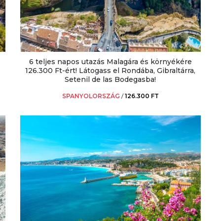
s
6 teljes napos utazás Malagára és környékére
126.300 Ft-ért! Látogass el Rondába, Gibraltárra,
Setenil de las Bodegasba!
SPANYOLORSZÁG
/
126.300 FT