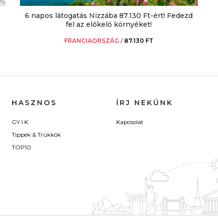
6 napos látogatás Nizzába 87.130 Ft-ért! Fedezd
fel az előkelő környéket!
FRANCIAORSZÁG
/
87.130 FT
HASZNOS
ÍRJ NEKÜNK
GY.I.K.
Kapcsolat
Tippek & Trükkök
TOP10