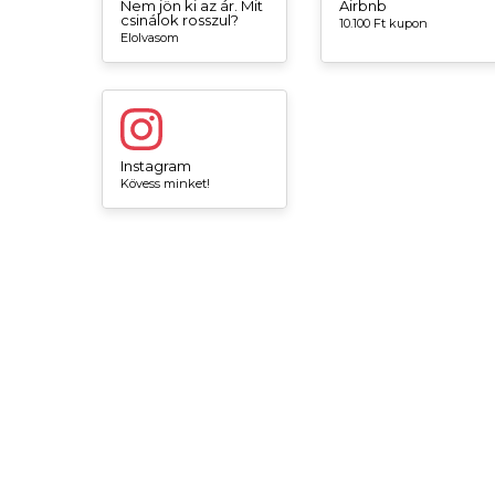
Nem jön ki az ár. Mit
Airbnb
csinálok rosszul?
10.100 Ft kupon
Elolvasom
Instagram
Kövess minket!