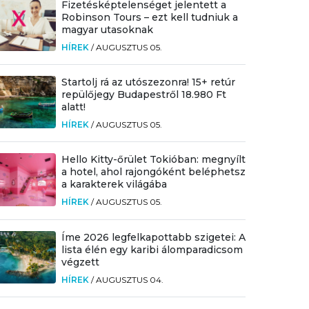
Fizetésképtelenséget jelentett a
Robinson Tours – ezt kell tudniuk a
magyar utasoknak
HÍREK
/
AUGUSZTUS 05.
Startolj rá az utószezonra! 15+ retúr
repülőjegy Budapestről 18.980 Ft
alatt!
HÍREK
/
AUGUSZTUS 05.
Hello Kitty-őrület Tokióban: megnyílt
a hotel, ahol rajongóként beléphetsz
a karakterek világába
HÍREK
/
AUGUSZTUS 05.
Íme 2026 legfelkapottabb szigetei: A
lista élén egy karibi álomparadicsom
végzett
HÍREK
/
AUGUSZTUS 04.