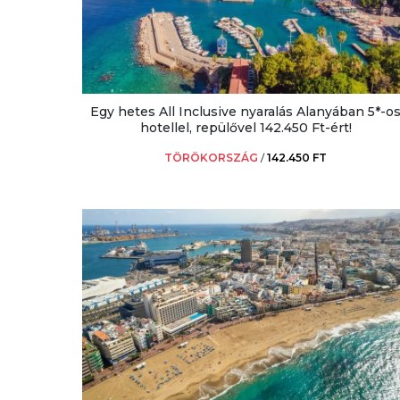
Egy hetes All Inclusive nyaralás Alanyában 5*-o
hotellel, repülővel 142.450 Ft-ért!
TÖRÖKORSZÁG
/
142.450 FT