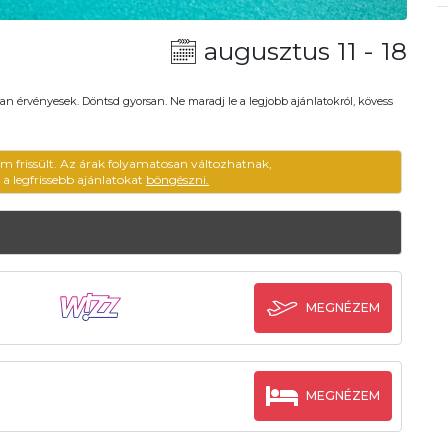
augusztus 11 - 18
an érvényesek. Döntsd gyorsan. Ne maradj le a legjobb ajánlatokról, kövess
em frissült. Az árak folyamatosan változhatnak,
ű a legfrissebb ajánlatokat
böngészni.
MEGNÉZEM
MEGNÉZEM