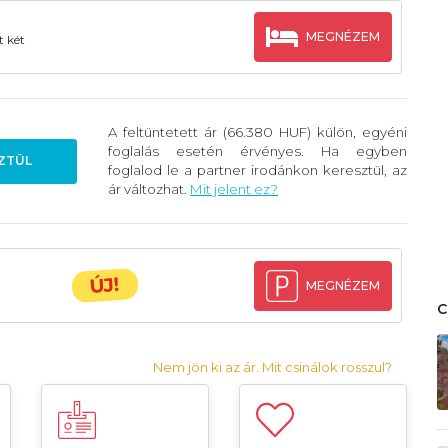
MEGNÉZEM
t két
A feltüntetett ár (66.380 HUF) külön, egyéni
foglalás esetén érvényes. Ha egyben
ZTÜL
foglalod le a partner irodánkon keresztül, az
ár változhat.
Mit jelent ez?
ÚJ!
MEGNÉZEM
Nem jön ki az ár. Mit csinálok rosszul?