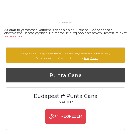
Az árak folyamatosan változnak és az ajánlat kiírásanak időpontjában
érvényesek. Döntsd gyorsan. Ne maradj le a legjobb ajánlatokról, kövess minket
Facebookon
!
Az ajánlat 1891 napja nem frissült. Az árak folyamatosan változhatnak,
ezért célszerű a legfrissebb ajánlatokat
böngészni.
Punta Cana
Budapest ⇄ Punta Cana
193.400 Ft
MEGNÉZEM