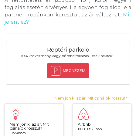
A feltüntetett ár (233.850 HUF) külön, egyéni
foglalás esetén érvényes. Ha egyben foglalod le a
partner irodánkon keresztül, az ár változhat.
Mit
jelent ez?
Reptéri parkoló
10% kedvezmény vagy bőrönd fóliázás - csak nektek!
MEGNÉZEM
Nem jön ki az ár. Mit csinálok rosszul?
Nem jön ki az ár. Mit
Airbnb
csinálok rosszul?
10.100 Ft kupon
Elolvasom