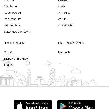
Ajánlatok
Ázsia
Adatvédelem
Amerika
Impresszum
Afrika
Médiaajánlat
Ausztrália
Sajtómegjelenések
HASZNOS
ÍRJ NEKÜNK
GY.I.K.
Kapcsolat
Tippek & Trükkök
TOP10