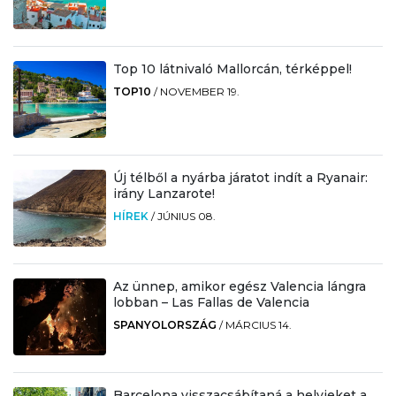
Top 10 látnivaló Mallorcán, térképpel!
TOP10
/
NOVEMBER 19.
Új télből a nyárba járatot indít a Ryanair:
irány Lanzarote!
HÍREK
/
JÚNIUS 08.
Az ünnep, amikor egész Valencia lángra
lobban – Las Fallas de Valencia
SPANYOLORSZÁG
/
MÁRCIUS 14.
Barcelona visszacsábítaná a helyieket a