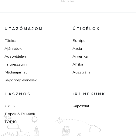
UTAZÓMAJOM
ÚTICÉLOK
Főoldal
Európa
Ajánlatok
Ázsia
Adatvédelem
Amerika
Impresszum
Afrika
Médiaajánlat
Ausztrália
Sajtómegjelenések
HASZNOS
ÍRJ NEKÜNK
GY.I.K.
Kapcsolat
Tippek & Trükkök
TOP10