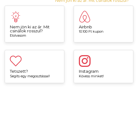
Nem jön ki az ár. Mit csinálok rosszul?
Nem jön ki az ár. Mit
Airbnb
csinálok rosszul?
10.100 Ft kupon
Elolvasom
Tetszett?
Instagram
Segíts egy megosztással!
Kövess minket!