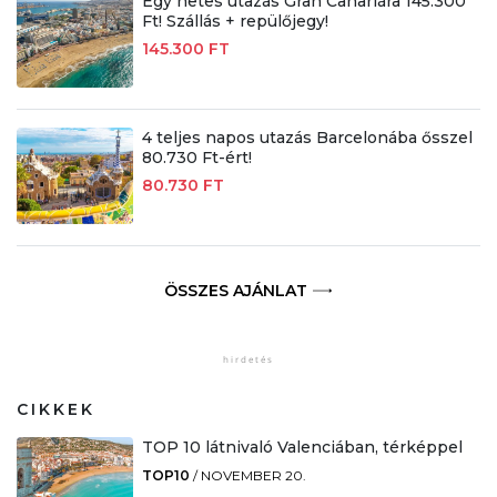
Egy hetes utazás Gran Canariára 145.300
Ft! Szállás + repülőjegy!
145.300 FT
4 teljes napos utazás Barcelonába ősszel
80.730 Ft-ért!
80.730 FT
ÖSSZES AJÁNLAT
CIKKEK
TOP 10 látnivaló Valenciában, térképpel
TOP10
/
NOVEMBER 20.