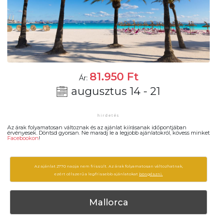
81.950
Ft
Ár:
augusztus 14 - 21
Az árak folyamatosan változnak és az ajánlat kiírásanak időpontjában
érvényesek. Döntsd gyorsan. Ne maradj le a legjobb ajánlatokról, kövess minket
Facebookon
!
Az ajánlat 2770 napja nem frissült. Az árak folyamatosan változhatnak,
ezért célszerű a legfrissebb ajánlatokat
böngészni.
Mallorca