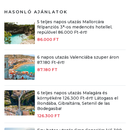
HASONLÓ AJÁNLATOK
5 teljes napos utazás Mallorcára
félpanziós 3*-os medencés hotellel,
repülővel 86.000 Ft-ért!
86.000 FT
6 napos utazás Valenciába szuper áron
87.180 Ft-ért!
87.180 FT
6 teljes napos utazás Malagára és
környékére 126.300 Ft-ért! Látogass el
Rondába, Gibraltárra, Setenil de las
Bodegasba!
126.300 FT