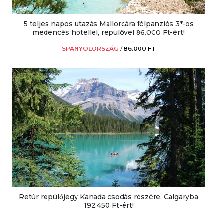
5 teljes napos utazás Mallorcára félpanziós 3*-os
medencés hotellel, repülővel 86.000 Ft-ért!
SPANYOLORSZÁG
/
86.000 FT
Retúr repülőjegy Kanada csodás részére, Calgaryba
192.450 Ft-ért!