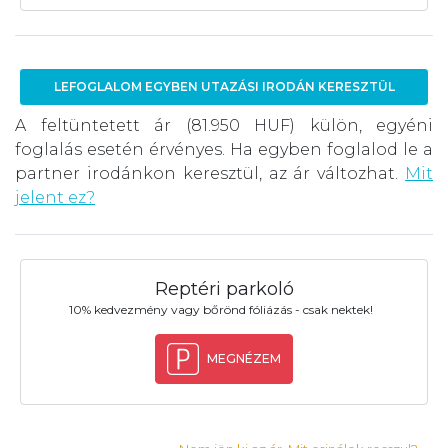
LEFOGLALOM EGYBEN UTAZÁSI IRODÁN KERESZTÜL
A feltüntetett ár (81.950 HUF) külön, egyéni
foglalás esetén érvényes. Ha egyben foglalod le a
partner irodánkon keresztül, az ár változhat.
Mit
jelent ez?
Reptéri parkoló
10% kedvezmény vagy bőrönd fóliázás - csak nektek!
MEGNÉZEM