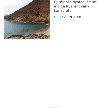
Új télből a nyárba járatot
indít a Ryanair: irány
Lanzarote!
HÍREK
/
JÚNIUS 08.