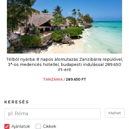
Télből nyárba: 8 napos álomutazás Zanzibárra repülővel,
3*-os medencés hotellel, budapesti indulással 289.650
Ft-ért!
TANZÁNIA
/
289.650 FT
KERESÉS
Mehet
Ajánlatok
Cikkek