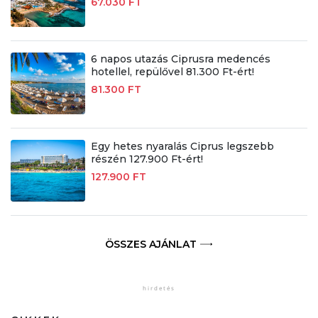
67.030 FT
6 napos utazás Ciprusra medencés
hotellel, repülővel 81.300 Ft-ért!
81.300 FT
Egy hetes nyaralás Ciprus legszebb
részén 127.900 Ft-ért!
127.900 FT
ÖSSZES AJÁNLAT