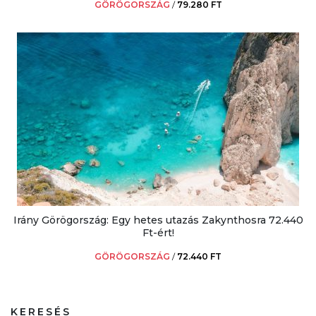
GÖRÖGORSZÁG
/
79.280 FT
Irány Görögország: Egy hetes utazás Zakynthosra 72.440
Ft-ért!
GÖRÖGORSZÁG
/
72.440 FT
KERESÉS