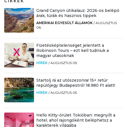
CIKKEK
Grand Canyon útikalauz: 2026-os belépő
árak, túrák és hasznos tippek
AMERIKAI EGYESÜLT ÁLLAMOK
/
AUGUSZTUS
06.
Fizetésképtelenséget jelentett a
Robinson Tours – ezt kell tudniuk a
magyar utasoknak
HÍREK
/
AUGUSZTUS 05.
Startolj rá az utószezonra! 15+ retúr
repülőjegy Budapestről 18.980 Ft alatt!
HÍREK
/
AUGUSZTUS 05.
Hello Kitty-őrület Tokióban: megnyílt a
hotel, ahol rajongóként beléphetsz a
karakterek világába