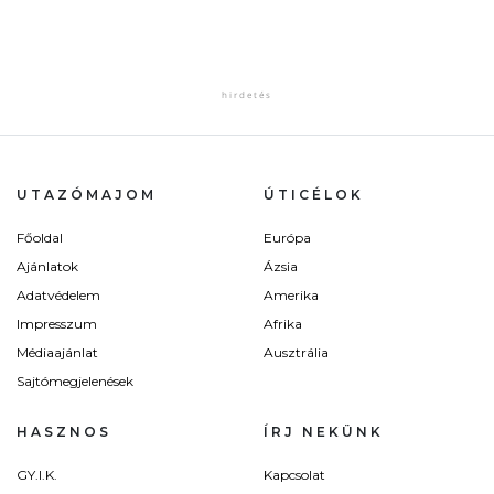
UTAZÓMAJOM
ÚTICÉLOK
Főoldal
Európa
Ajánlatok
Ázsia
Adatvédelem
Amerika
Impresszum
Afrika
Médiaajánlat
Ausztrália
Sajtómegjelenések
HASZNOS
ÍRJ NEKÜNK
GY.I.K.
Kapcsolat