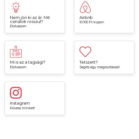
Nem jön ki az ár. Mit
Airbnb
csinálok rosszul?
10.100 Ft kupon
Elolvasom
Mi is az a tagsági?
Tetszett?
Elolvasom
Segíts egy megosztással!
Instagram
Kövess minket!