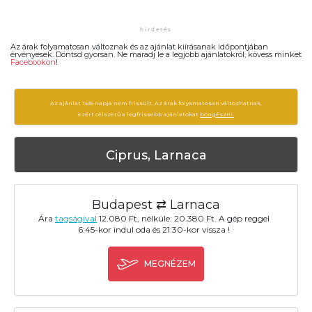
Az árak folyamatosan változnak és az ajánlat kiírásanak időpontjában
érvényesek. Döntsd gyorsan. Ne maradj le a legjobb ajánlatokról, kövess minket
Facebookon
!
Az ajánlat 1435 napja nem frissült. Az árak folyamatosan változhatnak,
ezért célszerű a legfrissebb ajánlatokat
böngészni.
Ciprus, Larnaca
Budapest ⇄ Larnaca
Ára
tagságival
12.080 Ft, nélküle: 20.380 Ft. A gép reggel
6:45-kor indul oda és 21:30-kor vissza !
MEGNÉZEM