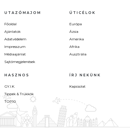
UTAZÓMAJOM
ÚTICÉLOK
Főoldal
Európa
Ajánlatok
Ázsia
Adatvédelem
Amerika
Impresszum
Afrika
Médiaajánlat
Ausztrália
Sajtómegjelenések
HASZNOS
ÍRJ NEKÜNK
GY.I.K.
Kapcsolat
Tippek & Trükkök
TOP10