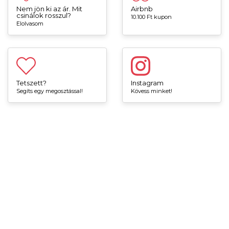
Nem jön ki az ár. Mit
Airbnb
csinálok rosszul?
10.100 Ft kupon
Elolvasom
Tetszett?
Instagram
Segíts egy megosztással!
Kövess minket!