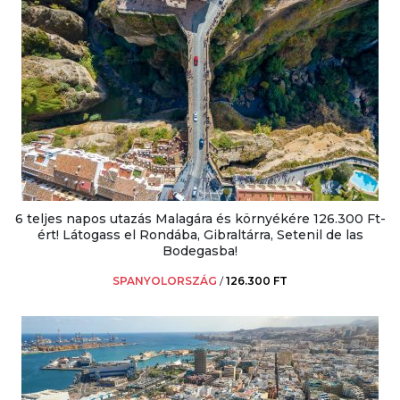
6 teljes napos utazás Malagára és környékére 126.300 Ft-
ért! Látogass el Rondába, Gibraltárra, Setenil de las
Bodegasba!
SPANYOLORSZÁG
/
126.300 FT