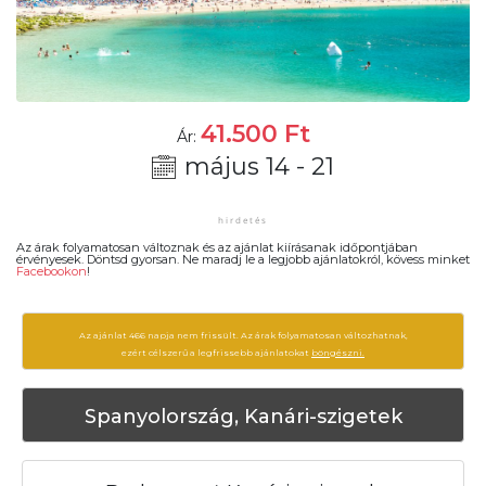
41.500
Ft
Ár:
május 14 - 21
Az árak folyamatosan változnak és az ajánlat kiírásanak időpontjában
érvényesek. Döntsd gyorsan. Ne maradj le a legjobb ajánlatokról, kövess minket
Facebookon
!
Az ajánlat 466 napja nem frissült. Az árak folyamatosan változhatnak,
ezért célszerű a legfrissebb ajánlatokat
böngészni.
Spanyolország, Kanári-szigetek