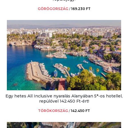
GÖRÖGORSZÁG
/
169.230 FT
Egy hetes All Inclusive nyaralás Alanyában 5*-os hotellel,
repülővel 142.450 Ft-ért!
TÖRÖKORSZÁG
/
142.450 FT