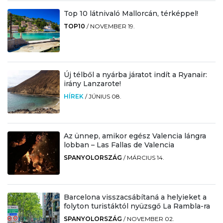
Top 10 látnivaló Mallorcán, térképpel!
TOP10
/
NOVEMBER 19.
Új télből a nyárba járatot indít a Ryanair:
irány Lanzarote!
HÍREK
/
JÚNIUS 08.
Az ünnep, amikor egész Valencia lángra
lobban – Las Fallas de Valencia
SPANYOLORSZÁG
/
MÁRCIUS 14.
Barcelona visszacsábítaná a helyieket a
folyton turistáktól nyüzsgő La Rambla-ra
SPANYOLORSZÁG
/
NOVEMBER 02.