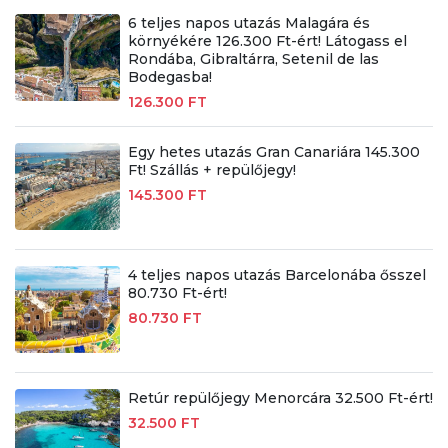
6 teljes napos utazás Malagára és
környékére 126.300 Ft-ért! Látogass el
Rondába, Gibraltárra, Setenil de las
Bodegasba!
126.300 FT
Egy hetes utazás Gran Canariára 145.300
Ft! Szállás + repülőjegy!
145.300 FT
4 teljes napos utazás Barcelonába ősszel
80.730 Ft-ért!
80.730 FT
Retúr repülőjegy Menorcára 32.500 Ft-ért!
32.500 FT