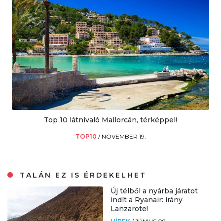
Top 10 látnivaló Mallorcán, térképpel!
TOP10
/
NOVEMBER 19.
TALÁN EZ IS ÉRDEKELHET
Új télből a nyárba járatot
indít a Ryanair: irány
Lanzarote!