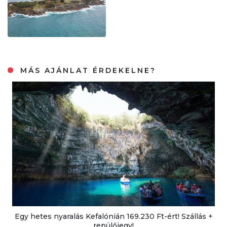
MÁS AJÁNLAT ÉRDEKELNE?
Egy hetes nyaralás Kefalónián 169.230 Ft-ért! Szállás +
repülőjegy!