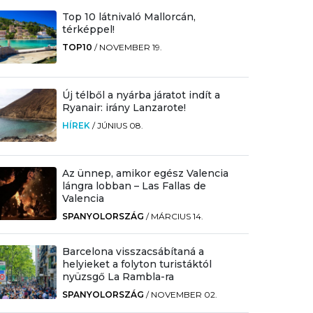
Top 10 látnivaló Mallorcán,
térképpel!
TOP10
/
NOVEMBER 19.
Új télből a nyárba járatot indít a
Ryanair: irány Lanzarote!
HÍREK
/
JÚNIUS 08.
Az ünnep, amikor egész Valencia
lángra lobban – Las Fallas de
Valencia
SPANYOLORSZÁG
/
MÁRCIUS 14.
Barcelona visszacsábítaná a
helyieket a folyton turistáktól
nyüzsgő La Rambla-ra
SPANYOLORSZÁG
/
NOVEMBER 02.