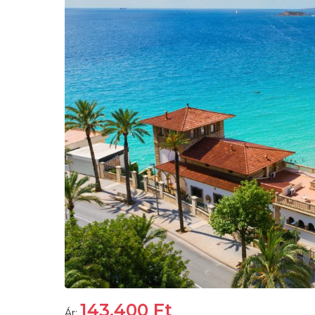
143.400
Ft
Ár: