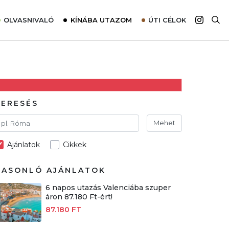
OLVASNIVALÓ
KÍNÁBA UTAZOM
ÚTI CÉLOK
Top 10 látnivalók térképpel
Európa
Tudnivalók az ajánlatok lefoglalásához
Ázsia
Tippek & Trükkök
Amerika
Utazómajom – CitySIM kártya a világutazóknak
Afrika
KERESÉS
Interjú
Ausztrália
Mehet
Élménybeszámolók
Ajánlatok
Cikkek
Szállodalátogatás
Sajtómegjelenések
HASONLÓ AJÁNLATOK
6 napos utazás Valenciába szuper
áron 87.180 Ft-ért!
87.180 FT