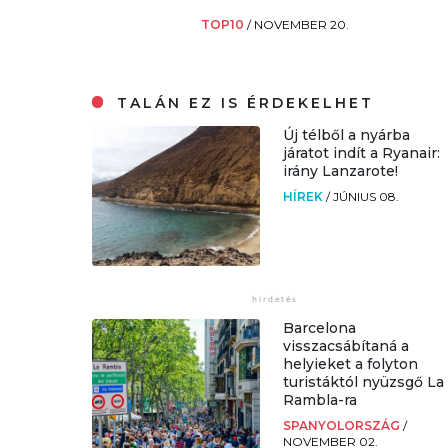
TOP10
/
NOVEMBER 20.
TALÁN EZ IS ÉRDEKELHET
Új télből a nyárba
járatot indít a Ryanair:
irány Lanzarote!
HÍREK
/
JÚNIUS 08.
Barcelona
visszacsábítaná a
helyieket a folyton
turistáktól nyüzsgő La
Rambla-ra
SPANYOLORSZÁG
/
NOVEMBER 02.