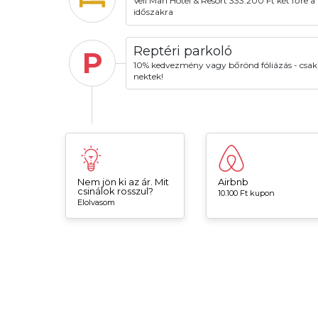
Vell Mari Hotel & Resort 333.200 Ft két főre a t
időszakra
Reptéri parkoló
P
10% kedvezmény vagy bőrönd fóliázás - csak
nektek!
Nem jön ki az ár. Mit
Airbnb
csinálok rosszul?
10.100 Ft kupon
Elolvasom