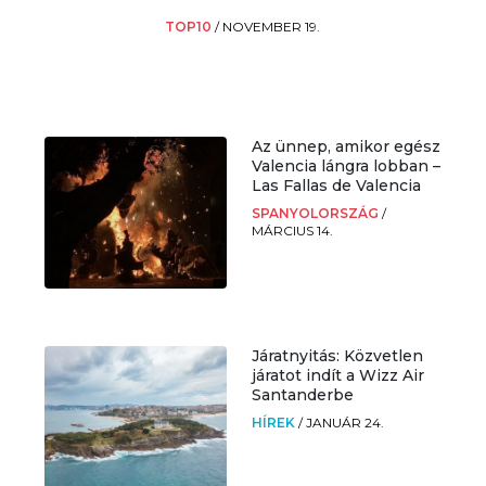
TOP10
/
NOVEMBER 19.
Az ünnep, amikor egész
Valencia lángra lobban –
Las Fallas de Valencia
SPANYOLORSZÁG
/
MÁRCIUS 14.
Járatnyitás: Közvetlen
járatot indít a Wizz Air
Santanderbe
HÍREK
/
JANUÁR 24.