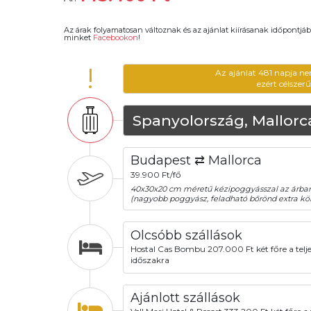
Az árak folyamatosan változnak és az ajánlat kiírásanak időpontjáb
minket
Facebookon
!
!
Az ajánlat 481 napja ne
ezért célszer
Spanyolország, Mallorc
Budapest ⇄ Mallorca
39.900 Ft/fő
40x30x20 cm méretű kézipoggyásszal az árba
(nagyobb poggyász, feladható bőrönd extra köl
Olcsóbb szállások
Hostal Cas Bombu 207.000 Ft két főre a telje
időszakra
Ajánlott szállások