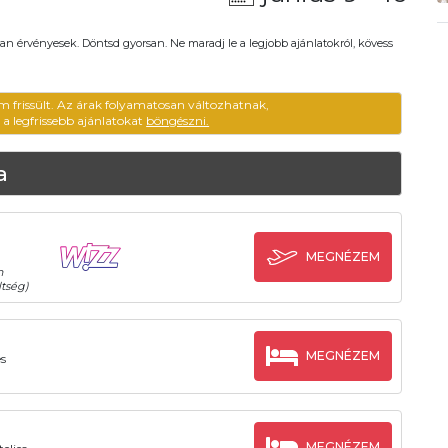
an érvényesek. Döntsd gyorsan. Ne maradj le a legjobb ajánlatokról, kövess
m frissült. Az árak folyamatosan változhatnak,
ű a legfrissebb ajánlatokat
böngészni.
a
MEGNÉZEM
n
tség)
MEGNÉZEM
s
MEGNÉZEM