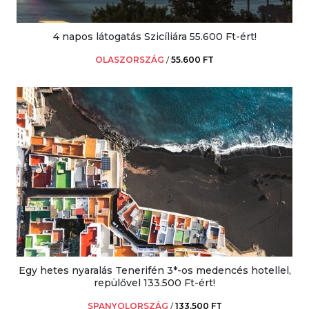
4 napos látogatás Szicíliára 55.600 Ft-ért!
OLASZORSZÁG
/
55.600 FT
Egy hetes nyaralás Tenerifén 3*-os medencés hotellel,
repülővel 133.500 Ft-ért!
SPANYOLORSZÁG
/
133.500 FT