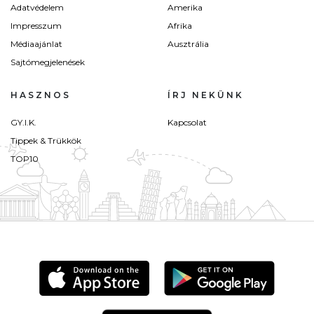
Adatvédelem
Amerika
Impresszum
Afrika
Médiaajánlat
Ausztrália
Sajtómegjelenések
HASZNOS
ÍRJ NEKÜNK
GY.I.K.
Kapcsolat
Tippek & Trükkök
TOP10