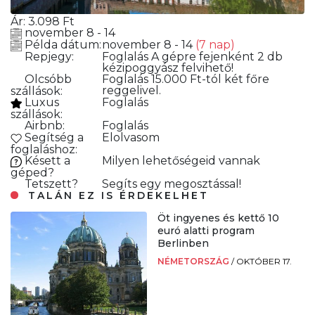
Ár:
3.098
Ft
november 8 - 14
Példa dátum:
november 8 - 14
(7 nap)
Repjegy:
Foglalás
A gépre fejenként 2 db
kézipoggyász felvihető!
Olcsóbb
Foglalás
15.000 Ft-tól két főre
reggelivel.
szállások:
Luxus
Foglalás
szállások:
Airbnb:
Foglalás
Segítség a
Elolvasom
foglaláshoz:
Késett a
Milyen lehetőségeid vannak
géped?
Tetszett?
Segíts egy megosztással!
TALÁN EZ IS ÉRDEKELHET
Öt ingyenes és kettő 10
euró alatti program
Berlinben
NÉMETORSZÁG
/
OKTÓBER 17.