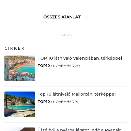
ÖSSZES AJÁNLAT
CIKKEK
TOP 10 látnivaló Valenciában, térképpel
TOP10
/
NOVEMBER 20.
Top 10 látnivaló Mallorcán, térképpel!
TOP10
/
NOVEMBER 19.
Új télből a nyárba járatot indít a Ryanair: