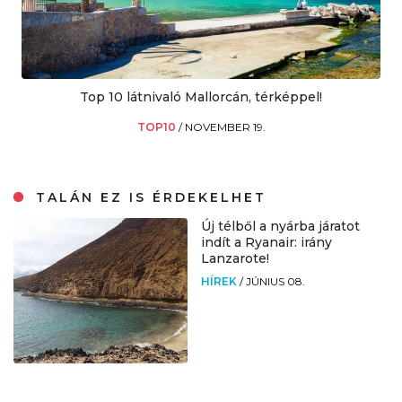
Top 10 látnivaló Mallorcán, térképpel!
TOP10
/
NOVEMBER 19.
TALÁN EZ IS ÉRDEKELHET
Új télből a nyárba járatot
indít a Ryanair: irány
Lanzarote!
HÍREK
/
JÚNIUS 08.