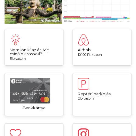
Nem jön ki az ár. Mit
Airbnb
csinálok rosszul?
10.100 Ft kupon
Elolvasom
Reptéri parkolás
Elolvasom
Bankkártya