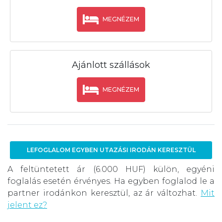
MEGNÉZEM
Ajánlott szállások
MEGNÉZEM
LEFOGLALOM EGYBEN UTAZÁSI IRODÁN KERESZTÜL
A feltüntetett ár (6.000 HUF) külön, egyéni
foglalás esetén érvényes. Ha egyben foglalod le a
partner irodánkon keresztül, az ár változhat.
Mit
jelent ez?