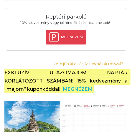
Reptéri parkoló
10% kedvezmény vagy bőrönd fóliázás - csak nektek!
MEGNÉZEM
Nem jön ki az ár. Mit csinálok rosszul?
EXKLUZÍV UTAZÓMAJOM NAPTÁR 
KORLÁTOZOTT SZÁMBAN! 15% kedvezmény a 
„majom” kuponkóddal!  
MEGNÉZEM