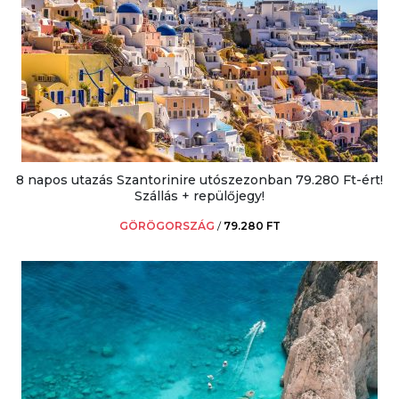
8 napos utazás Szantorinire utószezonban 79.280 Ft-ért!
Szállás + repülőjegy!
GÖRÖGORSZÁG
/
79.280 FT