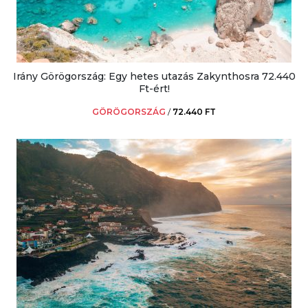
Irány Görögország: Egy hetes utazás Zakynthosra 72.440
Ft-ért!
GÖRÖGORSZÁG
/
72.440 FT