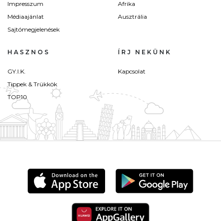
Impresszum
Afrika
Médiaajánlat
Ausztrália
Sajtómegjelenések
HASZNOS
ÍRJ NEKÜNK
GY.I.K.
Kapcsolat
Tippek & Trükkök
TOP10