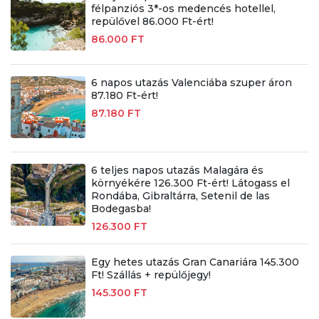
félpanziós 3*-os medencés hotellel,
repülővel 86.000 Ft-ért!
86.000 FT
6 napos utazás Valenciába szuper áron
87.180 Ft-ért!
87.180 FT
6 teljes napos utazás Malagára és
környékére 126.300 Ft-ért! Látogass el
Rondába, Gibraltárra, Setenil de las
Bodegasba!
126.300 FT
Egy hetes utazás Gran Canariára 145.300
Ft! Szállás + repülőjegy!
145.300 FT