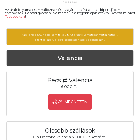
Az árak folyamatosan változnak és az ajánlat kiírásanak időpontjában
érvényesek. Döntsd gyorsan. Ne maradj le a legjobb ajánlatokról, kövess minket
Facebookon
!
Az ajánlat 2805 napja nem frissült. Az árak folyamatosan változhatnak,
ezért célszerű a legfrissebb ajánlatokat
böngészni.
Valencia
Bécs ⇄ Valencia
6.000 Ft
MEGNÉZEM
Olcsóbb szállások
On Dormire Valencia 39.000 Ft két főre