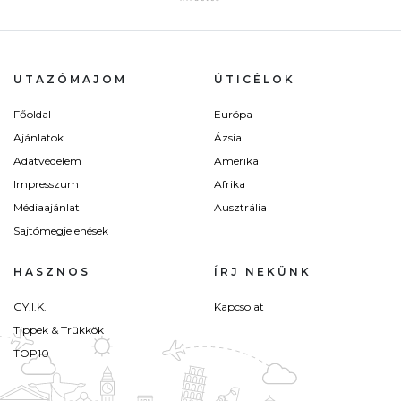
UTAZÓMAJOM
ÚTICÉLOK
Főoldal
Európa
Ajánlatok
Ázsia
Adatvédelem
Amerika
Impresszum
Afrika
Médiaajánlat
Ausztrália
Sajtómegjelenések
HASZNOS
ÍRJ NEKÜNK
GY.I.K.
Kapcsolat
Tippek & Trükkök
TOP10