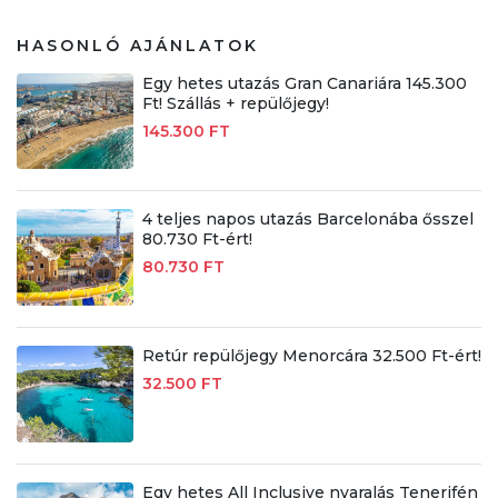
HASONLÓ AJÁNLATOK
Egy hetes utazás Gran Canariára 145.300
Ft! Szállás + repülőjegy!
145.300 FT
4 teljes napos utazás Barcelonába ősszel
80.730 Ft-ért!
80.730 FT
Retúr repülőjegy Menorcára 32.500 Ft-ért!
32.500 FT
Egy hetes All Inclusive nyaralás Tenerifén