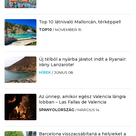
Top 10 látnivaló Mallorcán, térképpel!
TOP10
/
NOVEMBER 19.
Új télből a nyárba járatot indít a Ryanair:
irány Lanzarote!
HÍREK
/
JÚNIUS 08.
Az ünnep, amikor egész Valencia lángra
lobban – Las Fallas de Valencia
SPANYOLORSZÁG
/
MÁRCIUS 14.
Barcelona visszacsábítaná a helyieket a