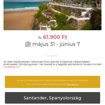
61.900
Ft
Ár:
május 31 - június 7
Az árak folyamatosan változnak és az ajánlat kiírásanak időpontjában
érvényesek. Döntsd gyorsan. Ne maradj le a legjobb ajánlatokról, kövess minket
Facebookon
!
Az ajánlat 2733 napja nem frissült. Az árak folyamatosan változhatnak,
ezért célszerű a legfrissebb ajánlatokat
böngészni.
Santander, Spanyolország