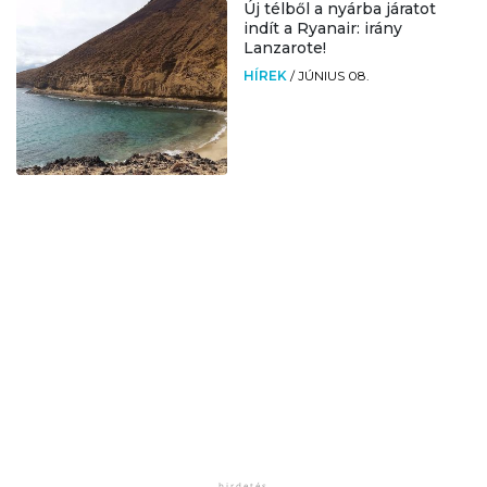
Új télből a nyárba járatot
indít a Ryanair: irány
Lanzarote!
HÍREK
/
JÚNIUS 08.