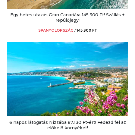
Egy hetes utazás Gran Canariára 145.300 Ft! Szállás +
repülőjegy!
SPANYOLORSZÁG
/
145.300 FT
6 napos látogatás Nizzába 87.130 Ft-ért! Fedezd fel az
előkelő környéket!