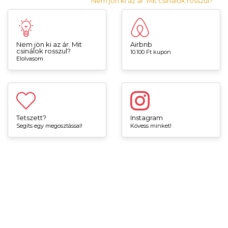
Nem jön ki az ár. Mit csinálok rosszul?
Nem jön ki az ár. Mit
Airbnb
csinálok rosszul?
10.100 Ft kupon
Elolvasom
Tetszett?
Instagram
Segíts egy megosztással!
Kövess minket!