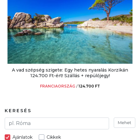
A vad szépség szigete: Egy hetes nyaralás Korzikán
124.700 Ft-ért! Szállás + repülőjegy!
FRANCIAORSZÁG
/
124.700 FT
KERESÉS
Mehet
Ajánlatok
Cikkek