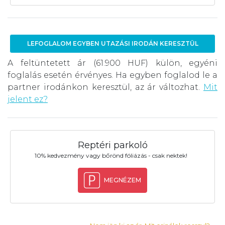
LEFOGLALOM EGYBEN UTAZÁSI IRODÁN KERESZTÜL
A feltüntetett ár (61.900 HUF) külön, egyéni
foglalás esetén érvényes. Ha egyben foglalod le a
partner irodánkon keresztül, az ár változhat.
Mit
jelent ez?
Reptéri parkoló
10% kedvezmény vagy bőrönd fóliázás - csak nektek!
MEGNÉZEM