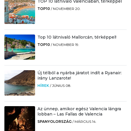
TOP 10 látnivaló Valenciában, térképpel
TOP10
/
NOVEMBER 20.
Top 10 látnivaló Mallorcán, térképpel!
TOP10
/
NOVEMBER 19.
Új télből a nyárba járatot indít a Ryanair:
irány Lanzarote!
HÍREK
/
JÚNIUS 08.
Az ünnep, amikor egész Valencia lángra
lobban – Las Fallas de Valencia
SPANYOLORSZÁG
/
MÁRCIUS 14.