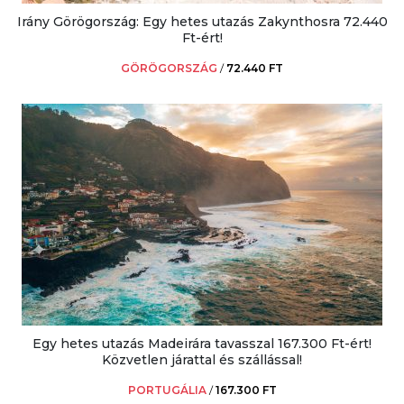
Irány Görögország: Egy hetes utazás Zakynthosra 72.440
Ft-ért!
GÖRÖGORSZÁG
/
72.440 FT
Egy hetes utazás Madeirára tavasszal 167.300 Ft-ért!
Közvetlen járattal és szállással!
PORTUGÁLIA
/
167.300 FT