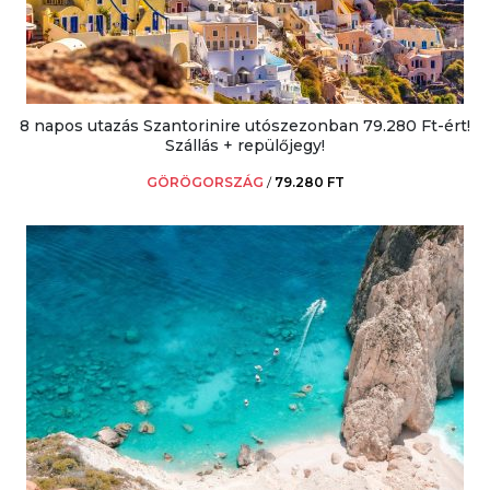
8 napos utazás Szantorinire utószezonban 79.280 Ft-ért!
Szállás + repülőjegy!
GÖRÖGORSZÁG
/
79.280 FT