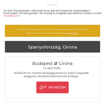
Az árak folyamatosan változnak és az ajánlat kiírásanak időpontjában
érvényesek. Döntsd gyorsan. Ne maradj le a legjobb ajánlatokról, kövess minket
Facebookon
!
Az ajánlat 502 napja nem frissült. Az árak folyamatosan változhatnak,
ezért célszerű a legfrissebb ajánlatokat
böngészni.
Spanyolország, Girona
Budapest ⇄ Girona
24.600 Ft/fő
40x30x20 cm méretű kézipoggyásszal az árban (nagyobb
poggyász, feladható bőrönd extra költség)
MEGNÉZEM