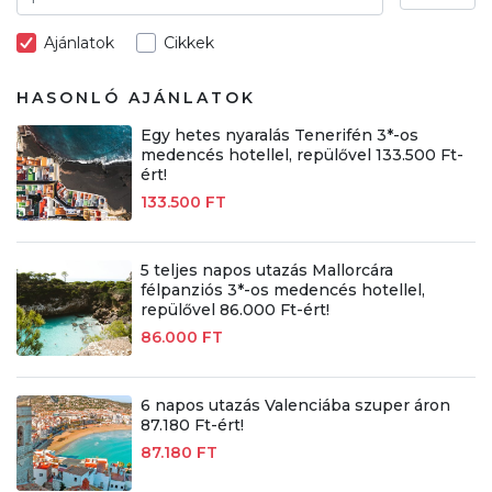
Ajánlatok
Cikkek
HASONLÓ AJÁNLATOK
Egy hetes nyaralás Tenerifén 3*-os
medencés hotellel, repülővel 133.500 Ft-
ért!
133.500 FT
5 teljes napos utazás Mallorcára
félpanziós 3*-os medencés hotellel,
repülővel 86.000 Ft-ért!
86.000 FT
6 napos utazás Valenciába szuper áron
87.180 Ft-ért!
87.180 FT