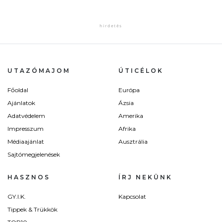
UTAZÓMAJOM
ÚTICÉLOK
Főoldal
Európa
Ajánlatok
Ázsia
Adatvédelem
Amerika
Impresszum
Afrika
Médiaajánlat
Ausztrália
Sajtómegjelenések
HASZNOS
ÍRJ NEKÜNK
GY.I.K.
Kapcsolat
Tippek & Trükkök