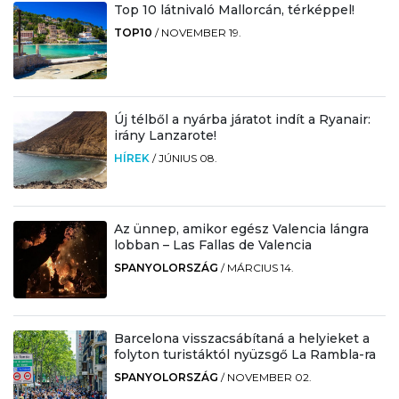
Top 10 látnivaló Mallorcán, térképpel!
TOP10
/
NOVEMBER 19.
Új télből a nyárba járatot indít a Ryanair:
irány Lanzarote!
HÍREK
/
JÚNIUS 08.
Az ünnep, amikor egész Valencia lángra
lobban – Las Fallas de Valencia
SPANYOLORSZÁG
/
MÁRCIUS 14.
Barcelona visszacsábítaná a helyieket a
folyton turistáktól nyüzsgő La Rambla-ra
SPANYOLORSZÁG
/
NOVEMBER 02.