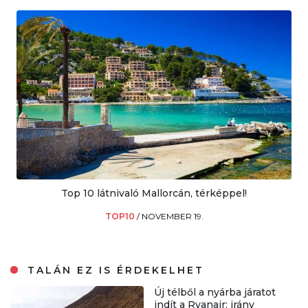
Top 10 látnivaló Mallorcán, térképpel!
TOP10
/
NOVEMBER 19.
TALÁN EZ IS ÉRDEKELHET
Új télből a nyárba járatot
indít a Ryanair: irány