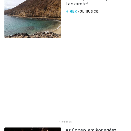
Lanzarote!
HÍREK
/
JÚNIUS 08.
Az ünnep, amikor egész