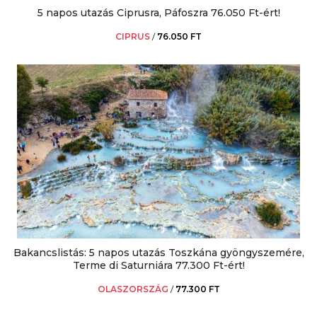
5 napos utazás Ciprusra, Páfoszra 76.050 Ft-ért!
CIPRUS
/
76.050 FT
Bakancslistás: 5 napos utazás Toszkána gyöngyszemére,
Terme di Saturniára 77.300 Ft-ért!
OLASZORSZÁG
/
77.300 FT