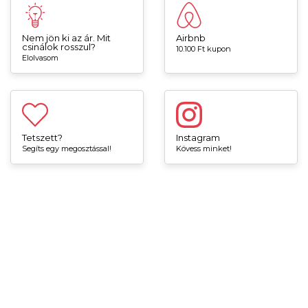
Nem jön ki az ár. Mit
Airbnb
csinálok rosszul?
10.100 Ft kupon
Elolvasom
Tetszett?
Instagram
Segíts egy megosztással!
Kövess minket!