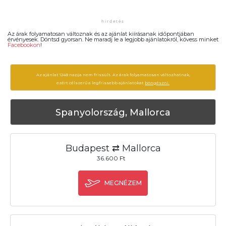
Az árak folyamatosan változnak és az ajánlat kiírásanak időpontjában
érvényesek. Döntsd gyorsan. Ne maradj le a legjobb ajánlatokról, kövess minket
Facebookon
!
Az ajánlat 1248 napja nem frissült. Az árak folyamatosan változhatnak,
ezért célszerű a legfrissebb ajánlatokat
böngészni.
Spanyolország, Mallorca
Budapest ⇄ Mallorca
36.600 Ft
MEGNÉZEM