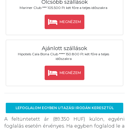
Olcsóbb szállások
Mariner Club *** 105.500 Ft két főre a teljes időszakra
MEGNÉZEM
Ajánlott szállások
Hipotels Cala Bona Club **** 150.800 Ft két főre a teljes
időszakra
MEGNÉZEM
LEFOGLALOM EGYBEN UTAZÁSI IRODÁN KERESZTÜL
A feltüntetett ár (89.350 HUF) külön, egyéni
foglalás esetén érvényes. Ha egyben foglalod le a