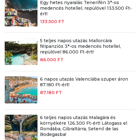
Egy hetes nyaralás Tenerifén 3*-os
medencés hotellel, repülővel 133.500 Ft-
ért!
133.500 FT
5 teljes napos utazás Mallorcára
félpanziós 3*-os medencés hotellel,
repülővel 86.000 Ft-ért!
86.000 FT
6 napos utazás Valenciába szuper áron
87.180 Ft-ért!
87.180 FT
6 teljes napos utazás Malagára és
környékére 126.300 Ft-ért! Látogass el
Rondába, Gibraltárra, Setenil de las
Bodegasba!