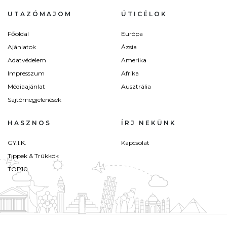
UTAZÓMAJOM
ÚTICÉLOK
Főoldal
Európa
Ajánlatok
Ázsia
Adatvédelem
Amerika
Impresszum
Afrika
Médiaajánlat
Ausztrália
Sajtómegjelenések
HASZNOS
ÍRJ NEKÜNK
GY.I.K.
Kapcsolat
Tippek & Trükkök
TOP10