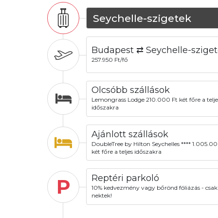
Seychelle-szigetek
Budapest ⇄ Seychelle-szige
257.950 Ft/fő
Olcsóbb szállások
Lemongrass Lodge 210.000 Ft két főre a telje
időszakra
Ajánlott szállások
DoubleTree by Hilton Seychelles **** 1.005.00
két főre a teljes időszakra
Reptéri parkoló
P
10% kedvezmény vagy bőrönd fóliázás - csak
nektek!