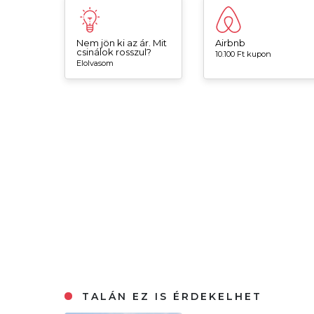
Nem jön ki az ár. Mit
Airbnb
csinálok rosszul?
10.100 Ft kupon
Elolvasom
TALÁN EZ IS ÉRDEKELHET