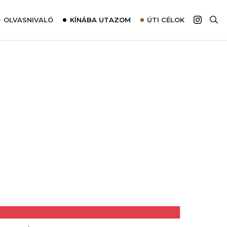
OLVASNIVALÓ
KÍNÁBA UTAZOM
ÚTI CÉLOK
Top 10 látnivalók térképpel
Európa
Tudnivalók az ajánlatok lefoglalásához
Ázsia
Tippek & Trükkök
Amerika
Utazómajom – CitySIM kártya a világutazóknak
Afrika
Interjú
Ausztrália
Élménybeszámolók
Szállodalátogatás
Sajtómegjelenések