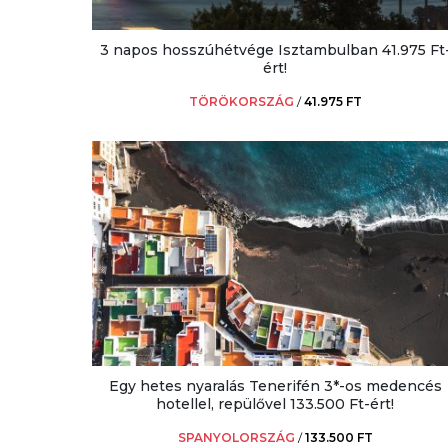
3 napos hosszúhétvége Isztambulban 41.975 Ft
ért!
TÖRÖKORSZÁG
/
41.975 FT
Egy hetes nyaralás Tenerifén 3*-os medencés
hotellel, repülővel 133.500 Ft-ért!
SPANYOLORSZÁG
/
133.500 FT