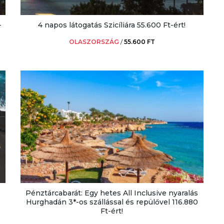
-
4 napos látogatás Szicíliára 55.600 Ft-ért!
OLASZORSZÁG
/
55.600 FT
Pénztárcabarát: Egy hetes All Inclusive nyaralás
Hurghadán 3*-os szállással és repülővel 116.880
Ft-ért!