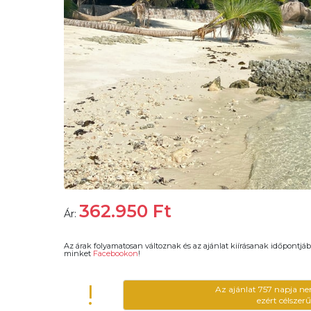
362.950
Ft
Ár:
Az árak folyamatosan változnak és az ajánlat kiírásanak időpontjáb
minket
Facebookon
!
!
Az ajánlat 757 napja ne
ezért célszer