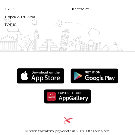
GY.I.K.
Kapcsolat
Tippek & Trükkök
TOP10
Minden tartalom jogvédett © 2026 Utazómajom.