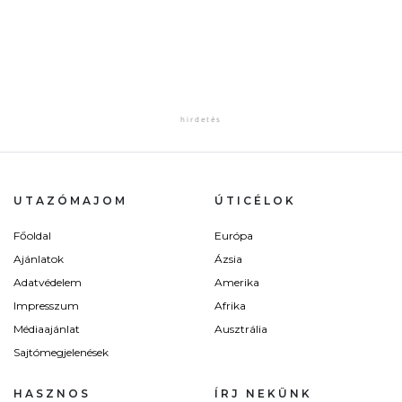
UTAZÓMAJOM
ÚTICÉLOK
Főoldal
Európa
Ajánlatok
Ázsia
Adatvédelem
Amerika
Impresszum
Afrika
Médiaajánlat
Ausztrália
Sajtómegjelenések
HASZNOS
ÍRJ NEKÜNK