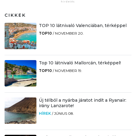
CIKKEK
TOP 10 látnivaló Valenciában, térképpel
TOP10
/
NOVEMBER 20.
Top 10 látnivaló Mallorcán, térképpel!
TOP10
/
NOVEMBER 19.
Új télből a nyárba járatot indít a Ryanair:
irány Lanzarote!
HÍREK
/
JÚNIUS 08.