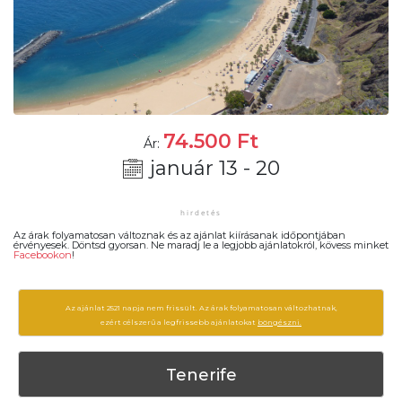
74.500
Ft
Ár:
január 13 - 20
Az árak folyamatosan változnak és az ajánlat kiírásanak időpontjában
érvényesek. Döntsd gyorsan. Ne maradj le a legjobb ajánlatokról, kövess minket
Facebookon
!
Az ajánlat 2521 napja nem frissült. Az árak folyamatosan változhatnak,
ezért célszerű a legfrissebb ajánlatokat
böngészni.
Tenerife