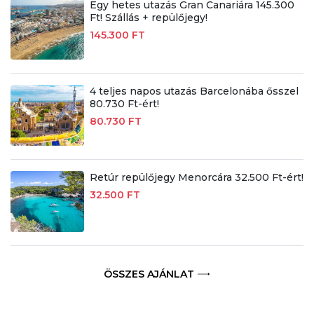
Egy hetes utazás Gran Canariára 145.300
Ft! Szállás + repülőjegy!
145.300 FT
4 teljes napos utazás Barcelonába ősszel
80.730 Ft-ért!
80.730 FT
Retúr repülőjegy Menorcára 32.500 Ft-ért!
32.500 FT
ÖSSZES AJÁNLAT