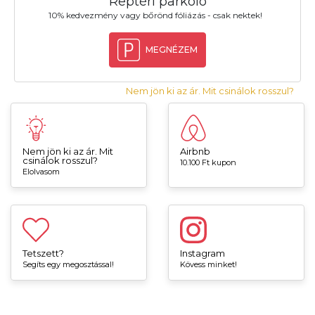
Reptéri parkoló
10% kedvezmény vagy bőrönd fóliázás - csak nektek!
MEGNÉZEM
Nem jön ki az ár. Mit csinálok rosszul?
Nem jön ki az ár. Mit
Airbnb
csinálok rosszul?
10.100 Ft kupon
Elolvasom
Tetszett?
Instagram
Segíts egy megosztással!
Kövess minket!