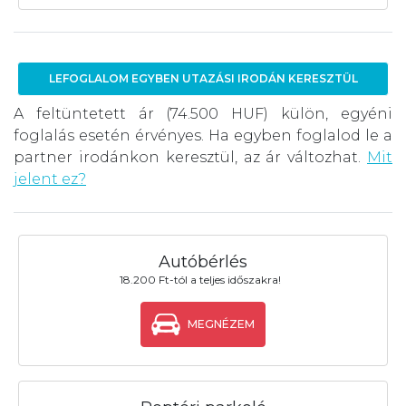
LEFOGLALOM EGYBEN UTAZÁSI IRODÁN KERESZTÜL
A feltüntetett ár (74.500 HUF) külön, egyéni
foglalás esetén érvényes. Ha egyben foglalod le a
partner irodánkon keresztül, az ár változhat.
Mit
jelent ez?
Autóbérlés
18.200 Ft-tól a teljes időszakra!
MEGNÉZEM