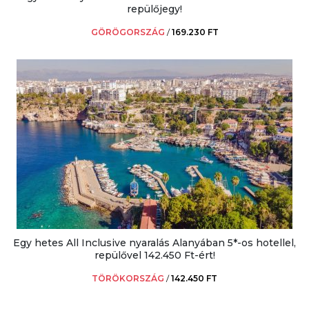
repülőjegy!
GÖRÖGORSZÁG
/
169.230 FT
Egy hetes All Inclusive nyaralás Alanyában 5*-os hotellel,
repülővel 142.450 Ft-ért!
TÖRÖKORSZÁG
/
142.450 FT