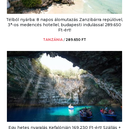
Télből nyárba: 8 napos álomutazás Zanzibárra repülővel,
3*-os medencés hotellel, budapesti indulással 289.650
Ft-ért!
TANZÁNIA
/
289.650 FT
Egy hetes nyaralás Kefalónián 169.230 Ft-ért! Szállás +