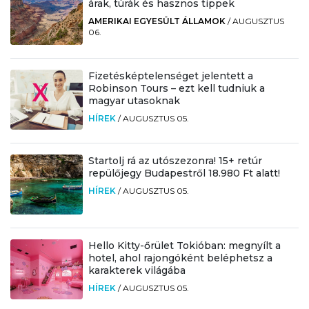
árak, túrák és hasznos tippek
AMERIKAI EGYESÜLT ÁLLAMOK
/
AUGUSZTUS
06.
Fizetésképtelenséget jelentett a
Robinson Tours – ezt kell tudniuk a
magyar utasoknak
HÍREK
/
AUGUSZTUS 05.
Startolj rá az utószezonra! 15+ retúr
repülőjegy Budapestről 18.980 Ft alatt!
HÍREK
/
AUGUSZTUS 05.
Hello Kitty-őrület Tokióban: megnyílt a
hotel, ahol rajongóként beléphetsz a
karakterek világába
HÍREK
/
AUGUSZTUS 05.