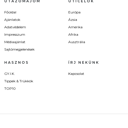
UTAZÓMAJOM
ÚTICÉLOK
Főoldal
Európa
Ajánlatok
Ázsia
Adatvédelem
Amerika
Impresszum
Afrika
Médiaajánlat
Ausztrália
Sajtómegjelenések
HASZNOS
ÍRJ NEKÜNK
GY.I.K.
Kapcsolat
Tippek & Trükkök
TOP10