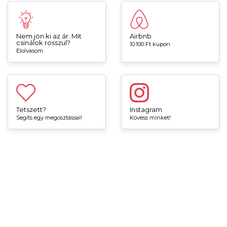
Nem jön ki az ár. Mit
Airbnb
csinálok rosszul?
10.100 Ft kupon
Elolvasom
Tetszett?
Instagram
Segíts egy megosztással!
Kövess minket!