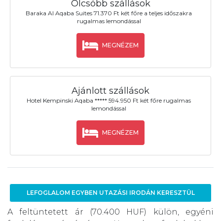
Olcsóbb szállások
Baraka Al Aqaba Suites 71.370 Ft két főre a teljes időszakra
rugalmas lemondással
MEGNÉZEM
Ajánlott szállások
Hotel Kempinski Aqaba ***** 594.950 Ft két főre rugalmas
lemondással
MEGNÉZEM
LEFOGLALOM EGYBEN UTAZÁSI IRODÁN KERESZTÜL
A feltüntetett ár (70.400 HUF) külön, egyéni