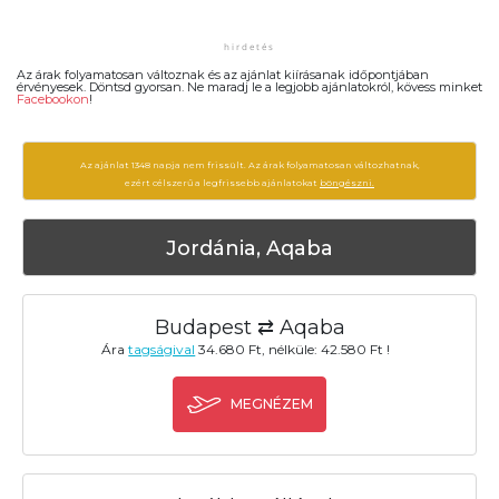
Az árak folyamatosan változnak és az ajánlat kiírásanak időpontjában
érvényesek. Döntsd gyorsan. Ne maradj le a legjobb ajánlatokról, kövess minket
Facebookon
!
Az ajánlat 1348 napja nem frissült. Az árak folyamatosan változhatnak,
ezért célszerű a legfrissebb ajánlatokat
böngészni.
Jordánia, Aqaba
Budapest ⇄ Aqaba
Ára
tagságival
34.680 Ft, nélküle: 42.580 Ft !
MEGNÉZEM