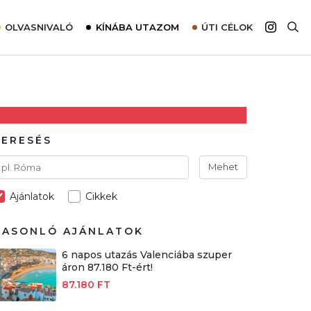
OLVASNIVALÓ
KÍNÁBA UTAZOM
ÚTI CÉLOK
Top 10 látnivalók térképpel
Európa
Tudnivalók az ajánlatok lefoglalásához
Ázsia
Tippek & Trükkök
Amerika
Utazómajom – CitySIM kártya a világutazóknak
Afrika
KERESÉS
Interjú
Ausztrália
Mehet
Élménybeszámolók
Ajánlatok
Cikkek
Szállodalátogatás
Sajtómegjelenések
HASONLÓ AJÁNLATOK
6 napos utazás Valenciába szuper
áron 87.180 Ft-ért!
87.180 FT