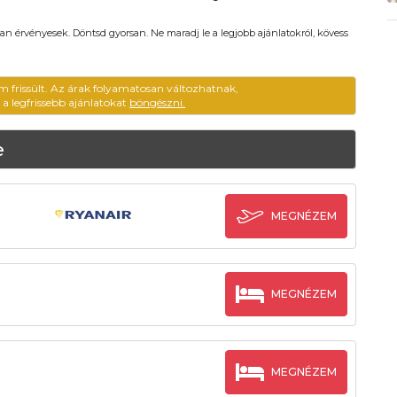
an érvényesek. Döntsd gyorsan. Ne maradj le a legjobb ajánlatokról, kövess
m frissült. Az árak folyamatosan változhatnak,
ű a legfrissebb ajánlatokat
böngészni.
e
MEGNÉZEM
MEGNÉZEM
MEGNÉZEM