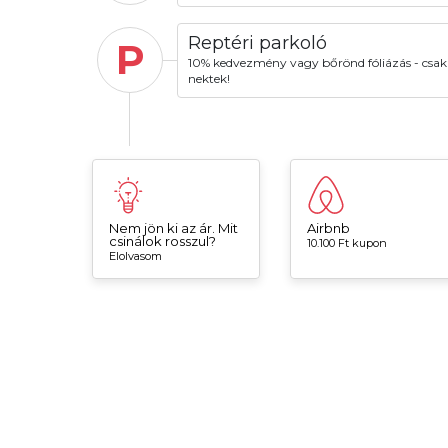
Reptéri parkoló
P
10% kedvezmény vagy bőrönd fóliázás - csak
nektek!
Nem jön ki az ár. Mit
Airbnb
csinálok rosszul?
10.100 Ft kupon
Elolvasom