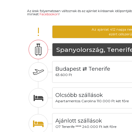
Az árak folyamatosan változnak és az ajánlat kiírásanak időpontjáb
minket
Facebookon
!
!
Az ajánlat 412 napja ne
ezért célszer
Spanyolország, Tenerif
Budapest ⇄ Tenerife
63.600 Ft
Olcsóbb szállások
Apartamentos Carolina 110.000 Ft két főre
Ajánlott szállások
O7 Tenerife **** 240.000 Ft két főre