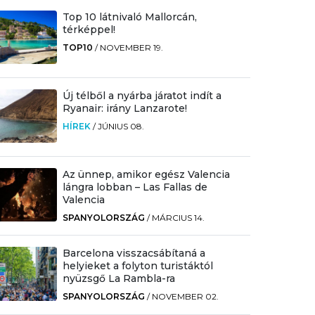
Top 10 látnivaló Mallorcán,
térképpel!
TOP10
/
NOVEMBER 19.
Új télből a nyárba járatot indít a
Ryanair: irány Lanzarote!
HÍREK
/
JÚNIUS 08.
Az ünnep, amikor egész Valencia
lángra lobban – Las Fallas de
Valencia
SPANYOLORSZÁG
/
MÁRCIUS 14.
Barcelona visszacsábítaná a
helyieket a folyton turistáktól
nyüzsgő La Rambla-ra
SPANYOLORSZÁG
/
NOVEMBER 02.