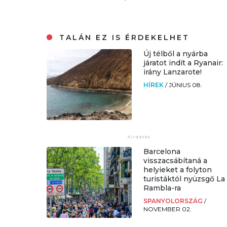
TALÁN EZ IS ÉRDEKELHET
Új télből a nyárba
járatot indít a Ryanair:
irány Lanzarote!
HÍREK
/
JÚNIUS 08.
Barcelona
visszacsábítaná a
helyieket a folyton
turistáktól nyüzsgő La
Rambla-ra
SPANYOLORSZÁG
/
NOVEMBER 02.