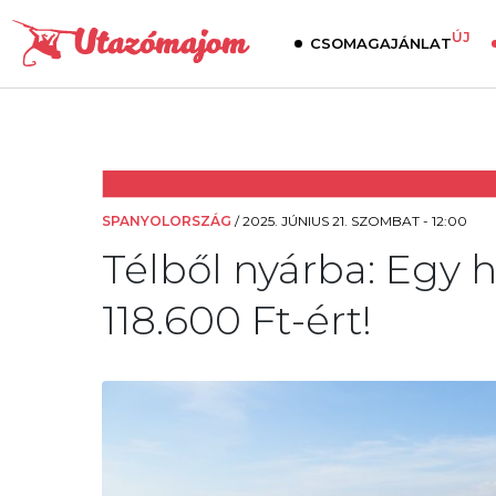
ÚJ
CSOMAGAJÁNLAT
SPANYOLORSZÁG
/
2025. JÚNIUS 21. SZOMBAT - 12:00
Télből nyárba: Egy h
118.600 Ft-ért!