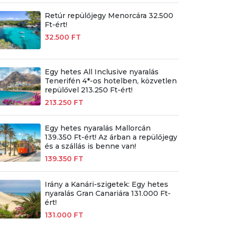
Retúr repülőjegy Menorcára 32.500
Ft-ért!
32.500 FT
Egy hetes All Inclusive nyaralás
Tenerifén 4*-os hotelben, közvetlen
repülővel 213.250 Ft-ért!
213.250 FT
Egy hetes nyaralás Mallorcán
139.350 Ft-ért! Az árban a repülőjegy
és a szállás is benne van!
139.350 FT
Irány a Kanári-szigetek: Egy hetes
nyaralás Gran Canariára 131.000 Ft-
ért!
131.000 FT