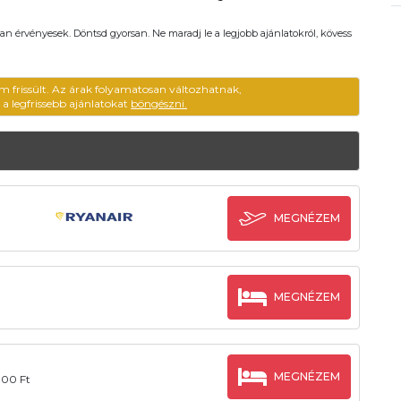
an érvényesek. Döntsd gyorsan. Ne maradj le a legjobb ajánlatokról, kövess
m frissült. Az árak folyamatosan változhatnak,
ű a legfrissebb ajánlatokat
böngészni.
MEGNÉZEM
MEGNÉZEM
MEGNÉZEM
000 Ft