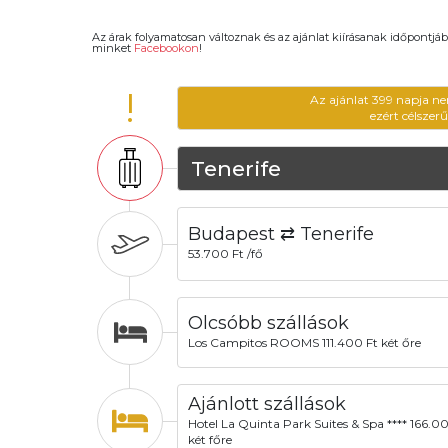
Az árak folyamatosan változnak és az ajánlat kiírásanak időpontjáb
minket
Facebookon
!
!
Az ajánlat 399 napja ne
ezért célszer
Tenerife
Budapest ⇄ Tenerife
53.700 Ft /fő
Olcsóbb szállások
Los Campitos ROOMS 111.400 Ft két őre
Ajánlott szállások
Hotel La Quinta Park Suites & Spa **** 166.0
két főre