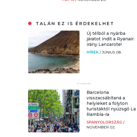
TALÁN EZ IS ÉRDEKELHET
Új télből a nyárba
járatot indít a Ryanair:
irány Lanzarote!
HÍREK
/
JÚNIUS 08.
Barcelona
visszacsábítaná a
helyieket a folyton
turistáktól nyüzsgő La
Rambla-ra
SPANYOLORSZÁG
/
NOVEMBER 02.