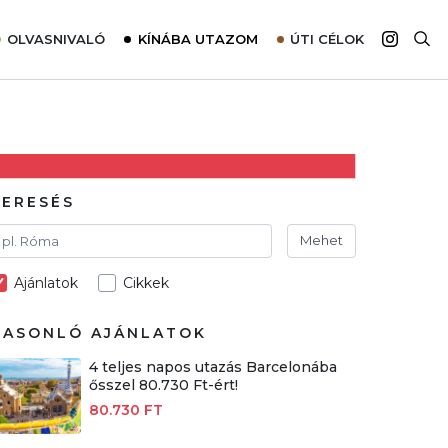
OLVASNIVALÓ
KÍNÁBA UTAZOM
ÚTI CÉLOK
Top 10 látnivalók térképpel
Európa
Tudnivalók az ajánlatok lefoglalásához
Ázsia
Tippek & Trükkök
Amerika
Utazómajom – CitySIM kártya a világutazóknak
Afrika
KERESÉS
Interjú
Ausztrália
Mehet
Élménybeszámolók
Ajánlatok
Cikkek
Szállodalátogatás
Sajtómegjelenések
HASONLÓ AJÁNLATOK
4 teljes napos utazás Barcelonába
ősszel 80.730 Ft-ért!
80.730 FT