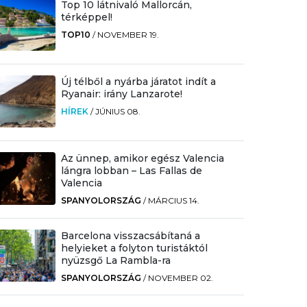
Top 10 látnivaló Mallorcán,
térképpel!
TOP10
/
NOVEMBER 19.
Új télből a nyárba járatot indít a
Ryanair: irány Lanzarote!
HÍREK
/
JÚNIUS 08.
Az ünnep, amikor egész Valencia
lángra lobban – Las Fallas de
Valencia
SPANYOLORSZÁG
/
MÁRCIUS 14.
Barcelona visszacsábítaná a
helyieket a folyton turistáktól
nyüzsgő La Rambla-ra
SPANYOLORSZÁG
/
NOVEMBER 02.