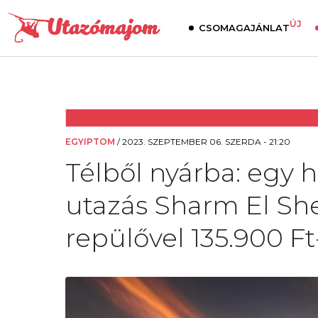
ÚJ
CSOMAGAJÁNLAT
EGYIPTOM
/
2023. SZEPTEMBER 06. SZERDA - 21:20
Télből nyárba: egy h
utazás Sharm El Shei
repülővel 135.900 Ft-