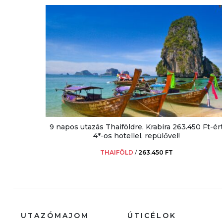
9 napos utazás Thaiföldre, Krabira 263.450 Ft-ér
4*-os hotellel, repülővel!
THAIFÖLD
/
263.450 FT
UTAZÓMAJOM
ÚTICÉLOK