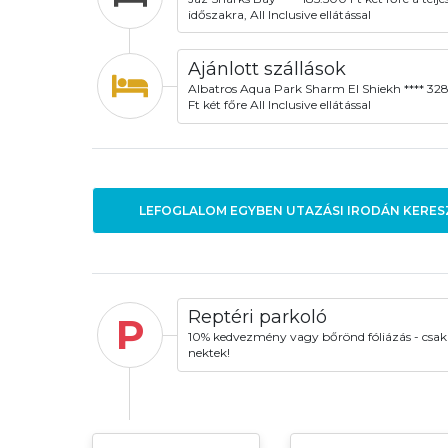
időszakra, All Inclusive ellátással
Ajánlott szállások
Albatros Aqua Park Sharm El Shiekh **** 32
Ft két főre All Inclusive ellátással
LEFOGLALOM EGYBEN UTAZÁSI IRODÁN KERES
Reptéri parkoló
P
10% kedvezmény vagy bőrönd fóliázás - csak
nektek!