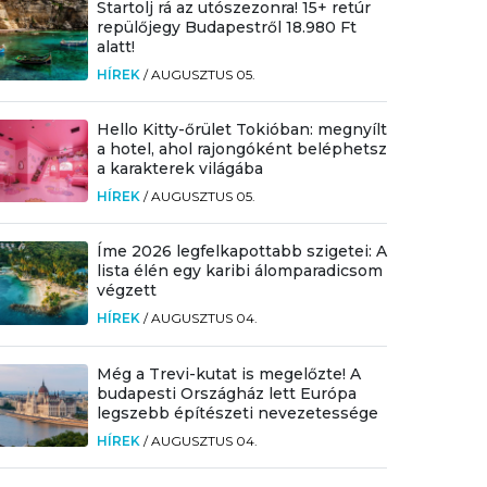
Startolj rá az utószezonra! 15+ retúr
repülőjegy Budapestről 18.980 Ft
alatt!
HÍREK
/
AUGUSZTUS 05.
Hello Kitty-őrület Tokióban: megnyílt
a hotel, ahol rajongóként beléphetsz
a karakterek világába
HÍREK
/
AUGUSZTUS 05.
Íme 2026 legfelkapottabb szigetei: A
lista élén egy karibi álomparadicsom
végzett
HÍREK
/
AUGUSZTUS 04.
Még a Trevi-kutat is megelőzte! A
budapesti Országház lett Európa
legszebb építészeti nevezetessége
HÍREK
/
AUGUSZTUS 04.