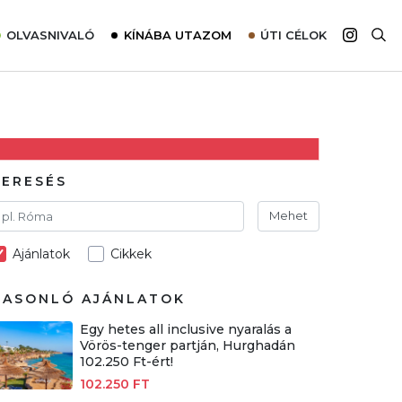
OLVASNIVALÓ
KÍNÁBA UTAZOM
ÚTI CÉLOK
Top 10 látnivalók térképpel
Európa
Tudnivalók az ajánlatok lefoglalásához
Ázsia
Tippek & Trükkök
Amerika
Utazómajom – CitySIM kártya a világutazóknak
Afrika
KERESÉS
Interjú
Ausztrália
Mehet
Élménybeszámolók
Ajánlatok
Cikkek
Szállodalátogatás
Sajtómegjelenések
HASONLÓ AJÁNLATOK
Egy hetes all inclusive nyaralás a
Vörös-tenger partján, Hurghadán
102.250 Ft-ért!
102.250 FT