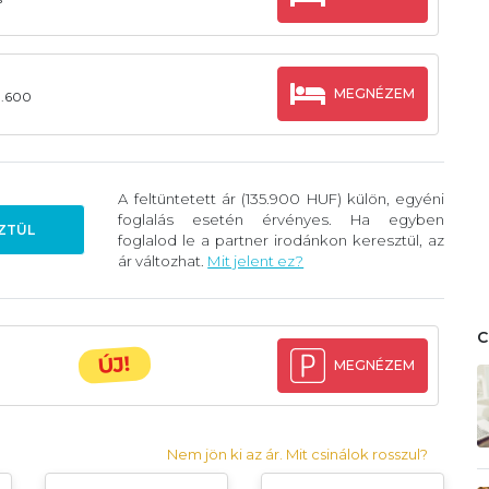
MEGNÉZEM
8.600
A feltüntetett ár (135.900 HUF) külön, egyéni
foglalás esetén érvényes. Ha egyben
ZTÜL
foglalod le a partner irodánkon keresztül, az
ár változhat.
Mit jelent ez?
ÚJ!
MEGNÉZEM
Nem jön ki az ár. Mit csinálok rosszul?