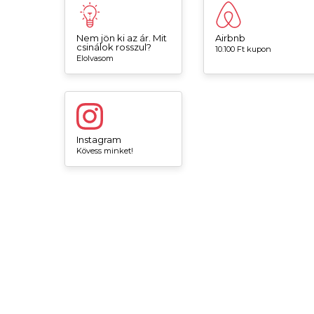
Nem jön ki az ár. Mit
Airbnb
csinálok rosszul?
10.100 Ft kupon
Elolvasom
Instagram
Kövess minket!