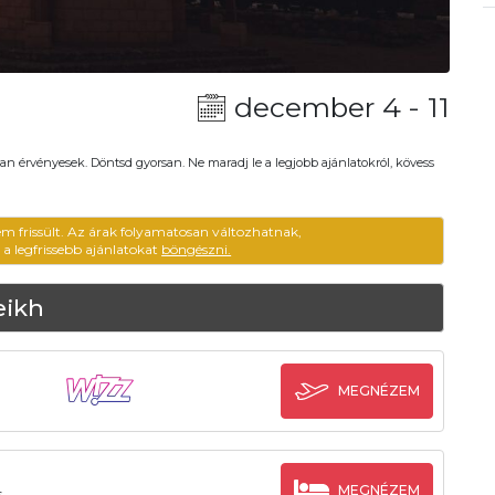
december 4 - 11
an érvényesek. Döntsd gyorsan. Ne maradj le a legjobb ajánlatokról, kövess
em frissült. Az árak folyamatosan változhatnak,
ű a legfrissebb ajánlatokat
böngészni.
eikh
h
MEGNÉZEM
MEGNÉZEM
s