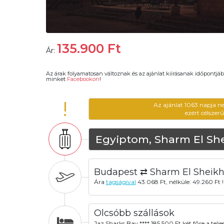
135.900
Ft
Ár:
Az árak folyamatosan változnak és az ajánlat kiírásanak időpontjáb
minket
Facebookon
!
!
Az ajánlat 1063 napja n
ezért célszer
Egyiptom, Sharm El Sh
Budapest ⇄ Sharm El Sheik
Ára
tagságival
43.068 Ft, nélküle: 49.260 Ft !
Olcsóbb szállások
Jaz Sharks Bay **** 185.500 Ft két főre a telje