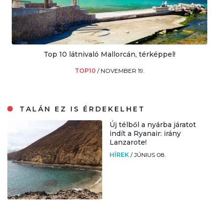
Top 10 látnivaló Mallorcán, térképpel!
TOP10
/
NOVEMBER 19.
TALÁN EZ IS ÉRDEKELHET
Új télből a nyárba járatot
indít a Ryanair: irány
Lanzarote!
HÍREK
/
JÚNIUS 08.