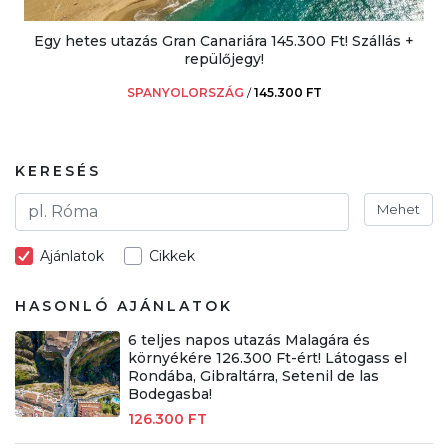
Egy hetes utazás Gran Canariára 145.300 Ft! Szállás +
repülőjegy!
SPANYOLORSZÁG
/
145.300 FT
KERESÉS
Mehet
Ajánlatok
Cikkek
HASONLÓ AJÁNLATOK
6 teljes napos utazás Malagára és
környékére 126.300 Ft-ért! Látogass el
Rondába, Gibraltárra, Setenil de las
Bodegasba!
126.300 FT