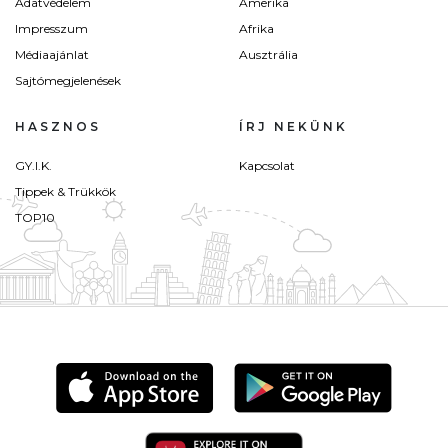
Adatvédelem
Amerika
Impresszum
Afrika
Médiaajánlat
Ausztrália
Sajtómegjelenések
HASZNOS
ÍRJ NEKÜNK
GY.I.K.
Kapcsolat
Tippek & Trükkök
TOP10