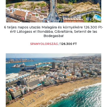
6 teljes napos utazás Malagára és környékére 126.300 Ft-
ért! Látogass el Rondába, Gibraltárra, Setenil de las
Bodegasba!
SPANYOLORSZÁG
/
126.300 FT