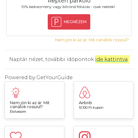
Reptéri parkoló
10% kedvezmény vagy bőrönd fóliázás - csak nektek!
MEGNÉZEM
Nem jön ki az ár. Mit csinálok rosszul?
Naptár nézet, további időpontok
ide kattintva
.
Powered by
GetYourGuide
Nem jön ki az ár. Mit
Airbnb
csinálok rosszul?
10.100 Ft kupon
Elolvasom