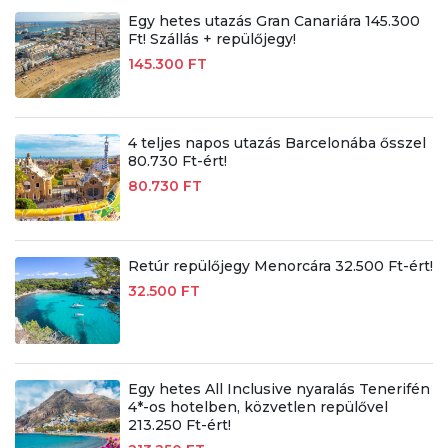
Egy hetes utazás Gran Canariára 145.300
Ft! Szállás + repülőjegy!
145.300 FT
4 teljes napos utazás Barcelonába ősszel
80.730 Ft-ért!
80.730 FT
Retúr repülőjegy Menorcára 32.500 Ft-ért!
32.500 FT
Egy hetes All Inclusive nyaralás Tenerifén
4*-os hotelben, közvetlen repülővel
213.250 Ft-ért!