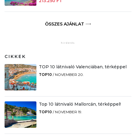
213.250 FT
ÖSSZES AJÁNLAT
CIKKEK
TOP 10 látnivaló Valenciában, térképpel
TOP10
/
NOVEMBER 20.
Top 10 látnivaló Mallorcán, térképpel!
TOP10
/
NOVEMBER 19.