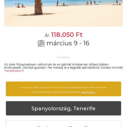
118.050
Ft
Ár:
március 9 - 16
Az árak folyamatosan változnak és az ajánlat kiírásanak időpontjában
érvényesek. Döntsd gyorsan. Ne maradj le a legjobb ajánlatokról, kövess minket
Facebookon
!
Az ajánlat 190 napja nem frissült. Az árak folyamatosan változhatnak,
ezért célszerű a legfrissebb ajánlatokat
böngészni.
Spanyolország, Tenerife