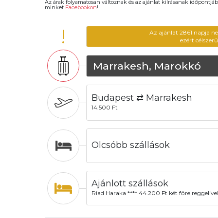
Az árak folyamatosan változnak és az ajánlat kiírásanak időpontjáb
minket
Facebookon
!
!
Az ajánlat 2861 napja n
ezért célszer
Marrakesh, Marokkó
Budapest ⇄ Marrakesh
14.500 Ft
Olcsóbb szállások
Ajánlott szállások
Riad Haraka **** 44.200 Ft két főre reggelive