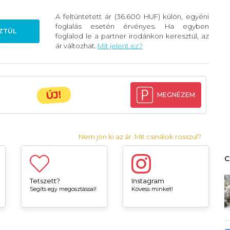
A feltüntetett ár (36.600 HUF) külön, egyéni
foglalás esetén érvényes. Ha egyben
ZTÜL
foglalod le a partner irodánkon keresztül, az
ár változhat.
Mit jelent ez?
ÚJ!
MEGNÉZEM
Nem jön ki az ár. Mit csinálok rosszul?
Tetszett?
Instagram
Segíts egy megosztással!
Kövess minket!