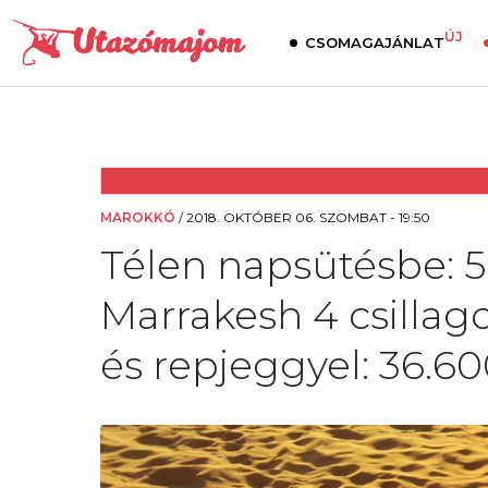
ÚJ
CSOMAGAJÁNLAT
MAROKKÓ
/
2018. OKTÓBER 06. SZOMBAT - 19:50
Télen napsütésbe: 
Marrakesh 4 csillago
és repjeggyel: 36.60