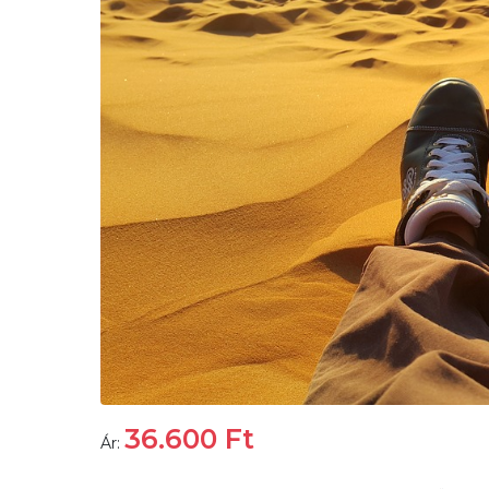
36.600
Ft
Ár: