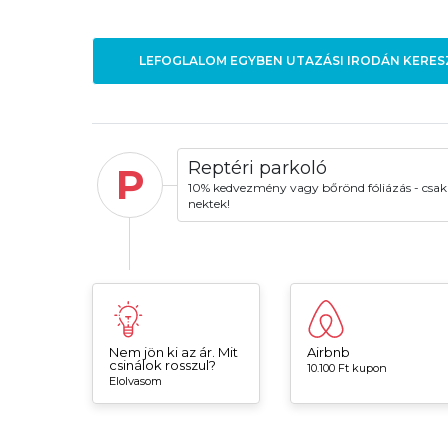
LEFOGLALOM EGYBEN UTAZÁSI IRODÁN KERES
Reptéri parkoló
P
10% kedvezmény vagy bőrönd fóliázás - csak
nektek!
Nem jön ki az ár. Mit
Airbnb
csinálok rosszul?
10.100 Ft kupon
Elolvasom