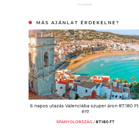
MÁS AJÁNLAT ÉRDEKELNE?
6 napos utazás Valenciába szuper áron 87.180 Ft
ért!
SPANYOLORSZÁG
/
87.180 FT