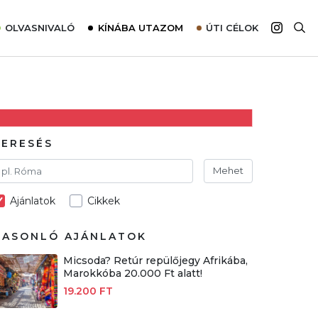
OLVASNIVALÓ
KÍNÁBA UTAZOM
ÚTI CÉLOK
Top 10 látnivalók térképpel
Európa
Tudnivalók az ajánlatok lefoglalásához
Ázsia
Tippek & Trükkök
Amerika
Utazómajom – CitySIM kártya a világutazóknak
Afrika
KERESÉS
Interjú
Ausztrália
Mehet
Élménybeszámolók
Ajánlatok
Cikkek
Szállodalátogatás
Sajtómegjelenések
HASONLÓ AJÁNLATOK
Micsoda? Retúr repülőjegy Afrikába,
Marokkóba 20.000 Ft alatt!
19.200 FT