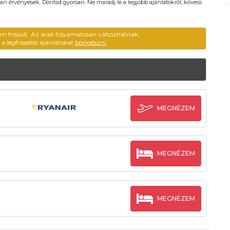
an érvényesek. Döntsd gyorsan. Ne maradj le a legjobb ajánlatokról, kövess
em frissült. Az árak folyamatosan változhatnak,
ű a legfrissebb ajánlatokat
böngészni.
MEGNÉZEM
MEGNÉZEM
MEGNÉZEM
l