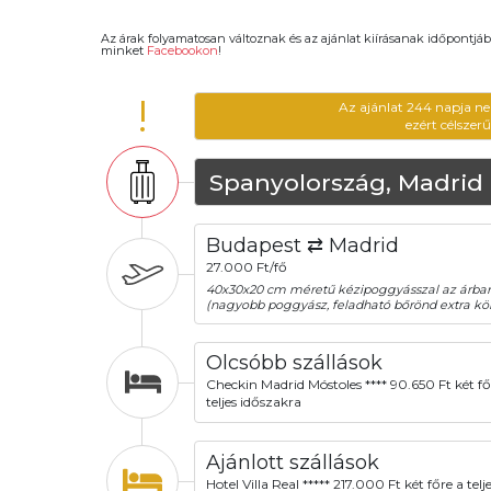
Az árak folyamatosan változnak és az ajánlat kiírásanak időpontjáb
minket
Facebookon
!
!
Az ajánlat 244 napja ne
ezért célszer
Spanyolország, Madrid
Budapest ⇄ Madrid
27.000 Ft/fő
40x30x20 cm méretű kézipoggyásszal az árba
(nagyobb poggyász, feladható bőrönd extra köl
Olcsóbb szállások
Checkin Madrid Móstoles **** 90.650 Ft két fő
teljes időszakra
Ajánlott szállások
Hotel Villa Real ***** 217.000 Ft két főre a telj