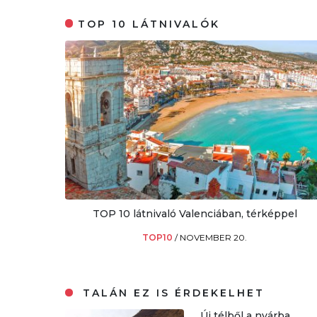
TOP 10 LÁTNIVALÓK
TOP 10 látnivaló Valenciában, térképpel
TOP10
/
NOVEMBER 20.
TALÁN EZ IS ÉRDEKELHET
Új télből a nyárba