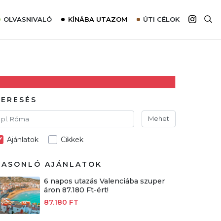
OLVASNIVALÓ
KÍNÁBA UTAZOM
ÚTI CÉLOK
Top 10 látnivalók térképpel
Európa
Tudnivalók az ajánlatok lefoglalásához
Ázsia
Tippek & Trükkök
Amerika
Utazómajom – CitySIM kártya a világutazóknak
Afrika
KERESÉS
Interjú
Ausztrália
Mehet
Élménybeszámolók
Ajánlatok
Cikkek
Szállodalátogatás
Sajtómegjelenések
HASONLÓ AJÁNLATOK
6 napos utazás Valenciába szuper
áron 87.180 Ft-ért!
87.180 FT