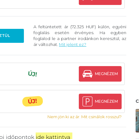
A feltüntetett ár (72.325 HUF) külön, egyéni
foglalás esetén érvényes. Ha egyben
ZTÜL
foglalod le a partner irodánkon keresztül, az
ár változhat.
Mit jelent ez?
ÚJ!
MEGNÉZEM
ÚJ!
MEGNÉZEM
Nem jön ki az ár. Mit csinálok rosszul?
bbi időpontok
ide kattintva
.