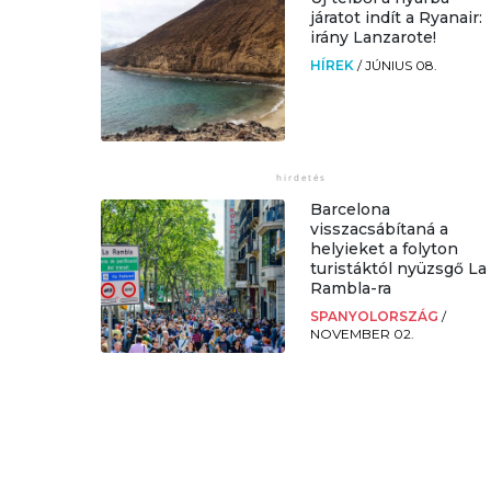
járatot indít a Ryanair:
irány Lanzarote!
HÍREK
/
JÚNIUS 08.
Barcelona
visszacsábítaná a
helyieket a folyton
turistáktól nyüzsgő La
Rambla-ra
SPANYOLORSZÁG
/
NOVEMBER 02.