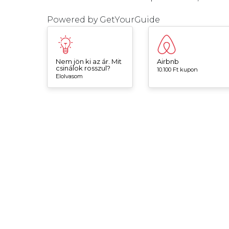
Powered by
GetYourGuide
Nem jön ki az ár. Mit
Airbnb
csinálok rosszul?
10.100 Ft kupon
Elolvasom