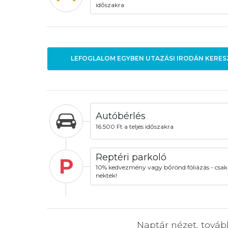
időszakra
LEFOGLALOM EGYBEN UTAZÁSI IRODÁN KERES
Autóbérlés
16.500 Ft a teljes időszakra
Reptéri parkoló
P
10% kedvezmény vagy bőrönd fóliázás - csak
nektek!
Naptár nézet, tová