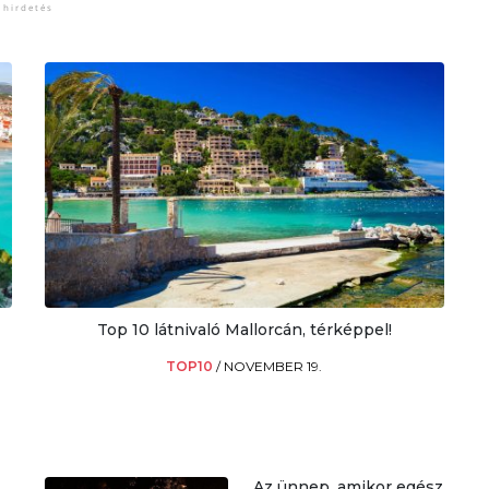
Top 10 látnivaló Mallorcán, térképpel!
TOP10
/
NOVEMBER 19.
Az ünnep, amikor egész