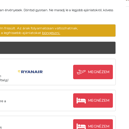
an érvényesek. Döntsd gyorsan. Ne maradj le a legjobb ajánlatokról, kövess
m frissült. Az árak folyamatosan változhatnak,
ű a legfrissebb ajánlatokat
böngészni.
MEGNÉZEM
n
tség)
MEGNÉZEM
re a
MEGNÉZEM
es