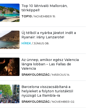
Top 10 látnivaló Mallorcán,
térképpel!
TOP10
/
NOVEMBER 19.
Új télből a nyárba járatot indít a
Ryanair: irány Lanzarote!
HÍREK
/
JÚNIUS 08.
Az ünnep, amikor egész Valencia
lángra lobban – Las Fallas de
Valencia
SPANYOLORSZÁG
/
MÁRCIUS 14.
Barcelona visszacsábítaná a
helyieket a folyton turistáktól
nyüzsgő La Rambla-ra
SPANYOLORSZÁG
/
NOVEMBER 02.