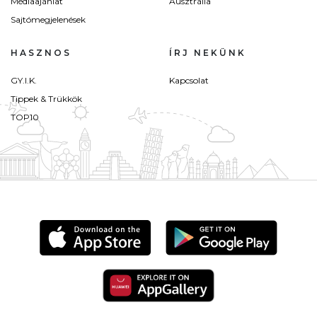
Médiaajánlat
Ausztrália
Sajtómegjelenések
HASZNOS
ÍRJ NEKÜNK
GY.I.K.
Kapcsolat
Tippek & Trükkök
TOP10