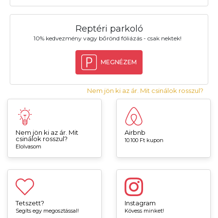
Reptéri parkoló
10% kedvezmény vagy bőrönd fóliázás - csak nektek!
MEGNÉZEM
Nem jön ki az ár. Mit csinálok rosszul?
Nem jön ki az ár. Mit
Airbnb
csinálok rosszul?
10.100 Ft kupon
Elolvasom
Tetszett?
Instagram
Segíts egy megosztással!
Kövess minket!