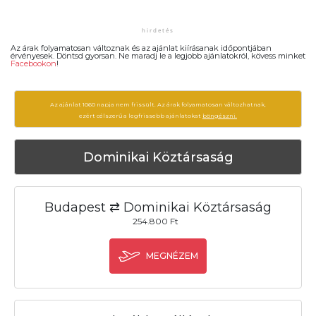
Az árak folyamatosan változnak és az ajánlat kiírásanak időpontjában
érvényesek. Döntsd gyorsan. Ne maradj le a legjobb ajánlatokról, kövess minket
Facebookon
!
Az ajánlat 1060 napja nem frissült. Az árak folyamatosan változhatnak,
ezért célszerű a legfrissebb ajánlatokat
böngészni.
Dominikai Köztársaság
Budapest ⇄ Dominikai Köztársaság
254.800 Ft
MEGNÉZEM