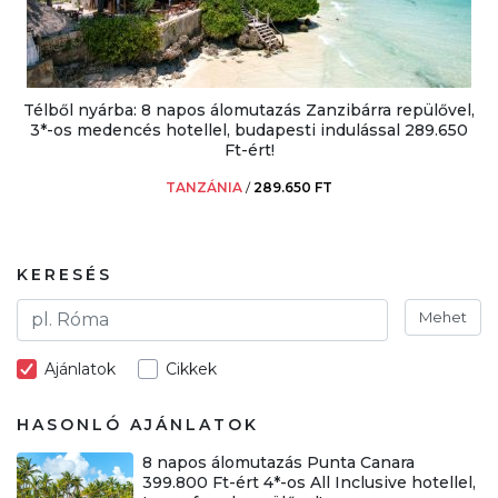
Télből nyárba: 8 napos álomutazás Zanzibárra repülővel,
3*-os medencés hotellel, budapesti indulással 289.650
Ft-ért!
TANZÁNIA
/
289.650 FT
KERESÉS
Mehet
Ajánlatok
Cikkek
HASONLÓ AJÁNLATOK
8 napos álomutazás Punta Canara
399.800 Ft-ért 4*-os All Inclusive hotellel,