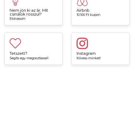
Nem jön ki az ár. Mit
Airbnb
csinálok rosszul?
10.100 Ft kupon
Elolvasom
Tetszett?
Instagram
Segíts egy megosztással!
Kövess minket!