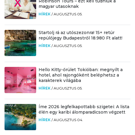
Robinson Tours – ezt kell tudniuk a
magyar utasoknak
HÍREK
/
AUGUSZTUS 05.
Startolj rá az utószezonra! 15+ retúr
repülőjegy Budapestről 18.980 Ft alatt!
HÍREK
/
AUGUSZTUS 05.
Hello Kitty-őrület Tokióban: megnyílt a
hotel, ahol rajongóként beléphetsz a
karakterek világába
HÍREK
/
AUGUSZTUS 05.
Íme 2026 legfelkapottabb szigetei: A lista
élén egy karibi álomparadicsom végzett
HÍREK
/
AUGUSZTUS 04.