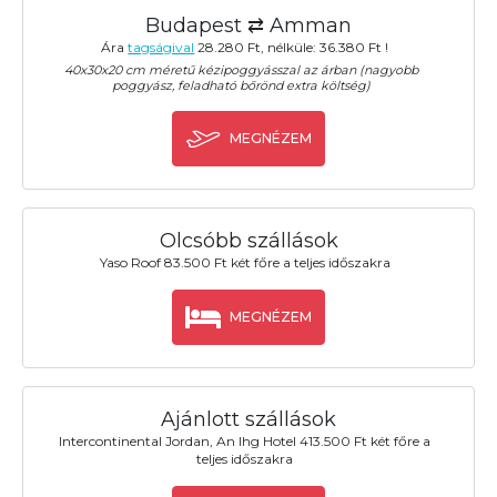
Budapest ⇄ Amman
Ára
tagságival
28.280 Ft, nélküle: 36.380 Ft !
40x30x20 cm méretű kézipoggyásszal az árban (nagyobb
poggyász, feladható bőrönd extra költség)
MEGNÉZEM
Olcsóbb szállások
Yaso Roof 83.500 Ft két főre a teljes időszakra
MEGNÉZEM
Ajánlott szállások
Intercontinental Jordan, An Ihg Hotel 413.500 Ft két főre a
teljes időszakra