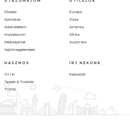
UTAZÓMAJOM
ÚTICÉLOK
Főoldal
Európa
Ajánlatok
Ázsia
Adatvédelem
Amerika
Impresszum
Afrika
Médiaajánlat
Ausztrália
Sajtómegjelenések
HASZNOS
ÍRJ NEKÜNK
GY.I.K.
Kapcsolat
Tippek & Trükkök
TOP10