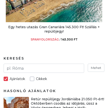
Egy hetes utazás Gran Canariára 145.300 Ft! Szállás +
repülőjegy!
SPANYOLORSZÁG
/
145.300 FT
KERESÉS
Mehet
Ajánlatok
Cikkek
HASONLÓ AJÁNLATOK
Retúr repülőjegy Jordániába 21.050 Ft-ért!
Októberben csodás az időjárás, ússz a
Vörös-tengerben, lebegj a Holt-