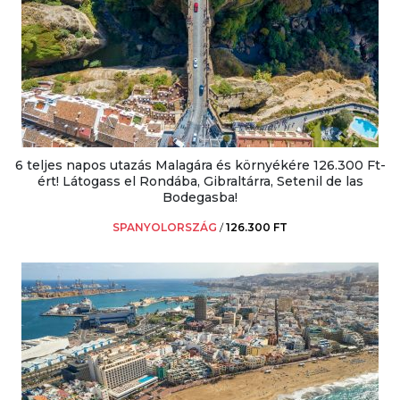
6 teljes napos utazás Malagára és környékére 126.300 Ft-
ért! Látogass el Rondába, Gibraltárra, Setenil de las
Bodegasba!
SPANYOLORSZÁG
/
126.300 FT