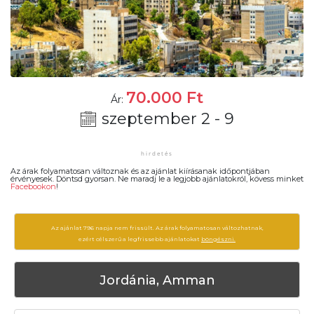
70.000
Ft
Ár:
szeptember 2 - 9
Az árak folyamatosan változnak és az ajánlat kiírásanak időpontjában
érvényesek. Döntsd gyorsan. Ne maradj le a legjobb ajánlatokról, kövess minket
Facebookon
!
Az ajánlat 796 napja nem frissült. Az árak folyamatosan változhatnak,
ezért célszerű a legfrissebb ajánlatokat
böngészni.
Jordánia, Amman