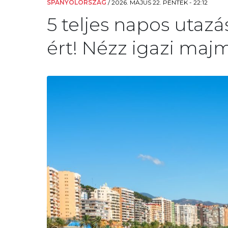
SPANYOLORSZÁG
/
2026. MÁJUS 22. PÉNTEK - 22:12
5 teljes napos utaz
ért! Nézz igazi maj