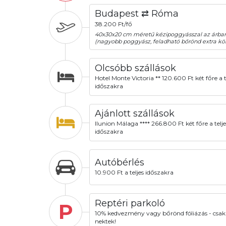
Budapest ⇄ Róma
38.200 Ft/fő
40x30x20 cm méretű kézipoggyásszal az árba
(nagyobb poggyász, feladható bőrönd extra köl
Olcsóbb szállások
Hotel Monte Victoria ** 120.600 Ft két főre a t
időszakra
Ajánlott szállások
Ilunion Málaga **** 266.800 Ft két főre a telje
időszakra
Autóbérlés
10.900 Ft a teljes időszakra
Reptéri parkoló
P
10% kedvezmény vagy bőrönd fóliázás - csak
nektek!