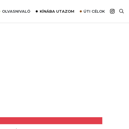
OLVASNIVALÓ
KÍNÁBA UTAZOM
ÚTI CÉLOK
Top 10 látnivalók térképpel
Európa
Tudnivalók az ajánlatok lefoglalásához
Ázsia
Tippek & Trükkök
Amerika
Utazómajom – CitySIM kártya a világutazóknak
Afrika
Interjú
Ausztrália
Élménybeszámolók
Szállodalátogatás
Sajtómegjelenések