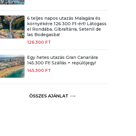
6 teljes napos utazás Malagára és
környékére 126.300 Ft-ért! Látogass
el Rondába, Gibraltárra, Setenil de
las Bodegasba!
126.300 FT
Egy hetes utazás Gran Canariára
145.300 Ft! Szállás + repülőjegy!
145.300 FT
ÖSSZES AJÁNLAT