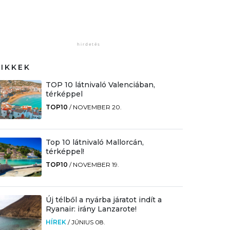
CIKKEK
TOP 10 látnivaló Valenciában,
térképpel
TOP10
/
NOVEMBER 20.
Top 10 látnivaló Mallorcán,
térképpel!
TOP10
/
NOVEMBER 19.
Új télből a nyárba járatot indít a
Ryanair: irány Lanzarote!
HÍREK
/
JÚNIUS 08.