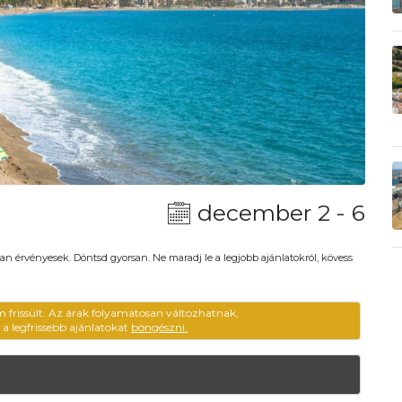
december 2 - 6
an érvényesek. Döntsd gyorsan. Ne maradj le a legjobb ajánlatokról, kövess
m frissült. Az árak folyamatosan változhatnak,
ű a legfrissebb ajánlatokat
böngészni.