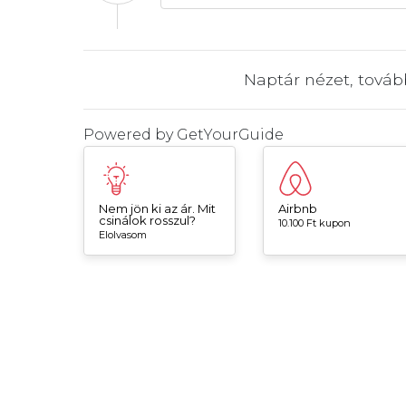
Naptár nézet, tová
Powered by
GetYourGuide
Nem jön ki az ár. Mit
Airbnb
csinálok rosszul?
10.100 Ft kupon
Elolvasom