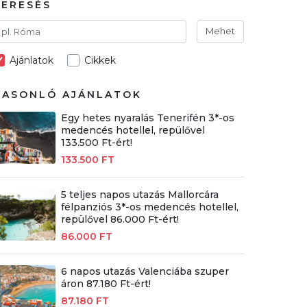
KERESÉS
Mehet
Ajánlatok
Cikkek
HASONLÓ AJÁNLATOK
Egy hetes nyaralás Tenerifén 3*-os
medencés hotellel, repülővel
133.500 Ft-ért!
133.500 FT
5 teljes napos utazás Mallorcára
félpanziós 3*-os medencés hotellel,
repülővel 86.000 Ft-ért!
86.000 FT
6 napos utazás Valenciába szuper
áron 87.180 Ft-ért!
87.180 FT