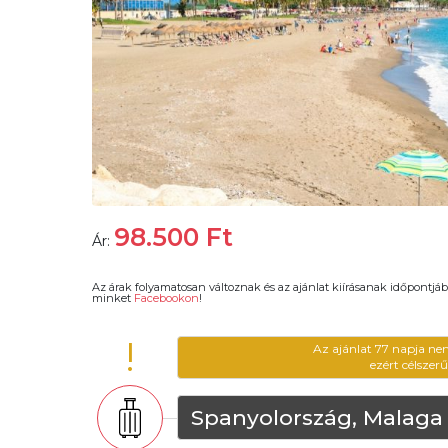
98.500
Ft
Ár:
Az árak folyamatosan változnak és az ajánlat kiírásanak időpontjáb
minket
Facebookon
!
!
Az ajánlat 77 napja ne
ezért célszer
Spanyolország, Malaga