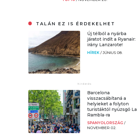
TALÁN EZ IS ÉRDEKELHET
Új télből a nyárba
járatot indít a Ryanair:
irány Lanzarote!
HÍREK
/
JÚNIUS 08.
Barcelona
visszacsábítaná a
helyieket a folyton
turistáktól nyüzsgő La
Rambla-ra
SPANYOLORSZÁG
/
NOVEMBER 02.