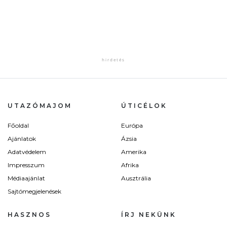
UTAZÓMAJOM
ÚTICÉLOK
Főoldal
Európa
Ajánlatok
Ázsia
Adatvédelem
Amerika
Impresszum
Afrika
Médiaajánlat
Ausztrália
Sajtómegjelenések
HASZNOS
ÍRJ NEKÜNK