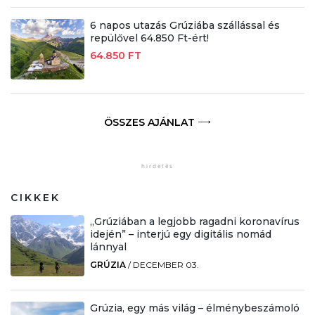
6 napos utazás Grúziába szállással és
repülővel 64.850 Ft-ért!
64.850 FT
ÖSSZES AJÁNLAT
CIKKEK
„Grúziában a legjobb ragadni koronavírus
idején” – interjú egy digitális nomád
lánnyal
GRÚZIA
/
DECEMBER 03.
Grúzia, egy más világ – élménybeszámoló