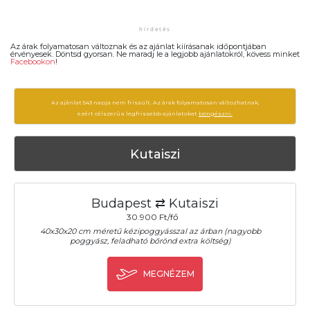
Az árak folyamatosan változnak és az ajánlat kiírásanak időpontjában
érvényesek. Döntsd gyorsan. Ne maradj le a legjobb ajánlatokról, kövess minket
Facebookon
!
Az ajánlat 543 napja nem frissült. Az árak folyamatosan változhatnak,
ezért célszerű a legfrissebb ajánlatokat
böngészni.
Kutaiszi
Budapest ⇄ Kutaiszi
30.900 Ft/fő
40x30x20 cm méretű kézipoggyásszal az árban (nagyobb
poggyász, feladható bőrönd extra költség)
MEGNÉZEM