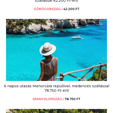
szállással 42.200 Ft-ért!
GÖRÖGORSZÁG
/
42.200 FT
6 napos utazás Menorcára repülővel, medencés szállással
78.750 Ft-ért!
SPANYOLORSZÁG
/
78.750 FT