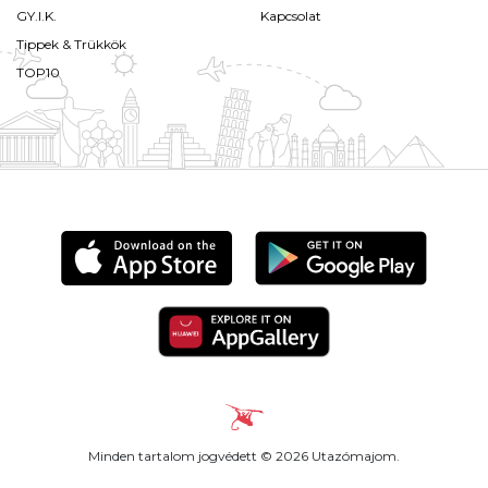
GY.I.K.
Kapcsolat
Tippek & Trükkök
TOP10
Minden tartalom jogvédett © 2026 Utazómajom.